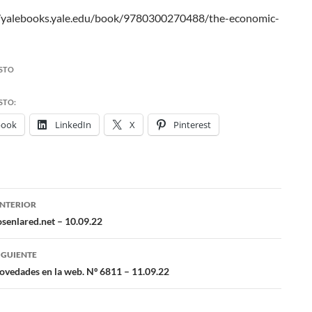
://yalebooks.yale.edu/book/9780300270488/the-economic-
STO
STO:
book
LinkedIn
X
Pinterest
NTERIOR
ación
osenlared.net – 10.09.22
IGUIENTE
das
vedades en la web. Nº 6811 – 11.09.22