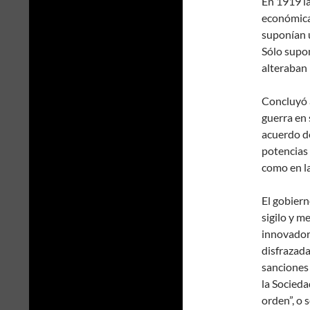
En 1919 l
económicas
suponían u
Sólo supon
alteraban 
Concluyó a
guerra en 
acuerdo de
potencias
como en la
El gobiern
sigilo y m
innovadora
disfrazada
sanciones
la Socied
orden”, o 