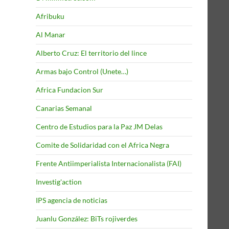
Afribuku
Al Manar
Alberto Cruz: El territorio del lince
Armas bajo Control (Unete…)
Africa Fundacion Sur
Canarias Semanal
Centro de Estudios para la Paz JM Delas
Comite de Solidaridad con el Africa Negra
Frente Antiimperialista Internacionalista (FAI)
Investig'action
IPS agencia de noticias
Juanlu González: BiTs rojiverdes