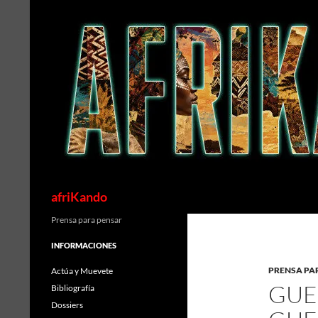
Saltar
al
contenido
Buscar
afriKando
Prensa para pensar
INFORMACIONES
PRENSA PA
Actúa y Muevete
GUE
Bibliografía
Dossiers