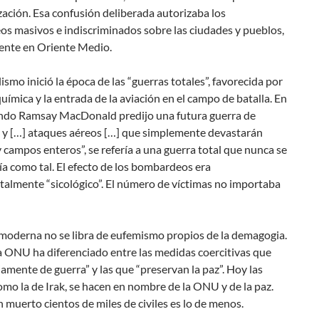
ación. Esa confusión deliberada autorizaba los
s masivos e indiscriminados sobre las ciudades y pueblos,
ente en Oriente Medio.
lismo inició la época de las “guerras totales”, favorecida por
química y la entrada de la aviación en el campo de batalla. En
ndo Ramsay MacDonald predijo una futura guerra de
 y […] ataques aéreos […] que simplemente devastarán
 campos enteros”, se refería a una guerra total que nunca se
a como tal. El efecto de los bombardeos era
almente “sicológico”. El número de víctimas no importaba
 moderna no se libra de eufemismo propios de la demagogia.
a ONU ha diferenciado entre las medidas coercitivas que
amente de guerra” y las que “preservan la paz”. Hoy las
omo la de Irak, se hacen en nombre de la ONU y de la paz.
muerto cientos de miles de civiles es lo de menos.