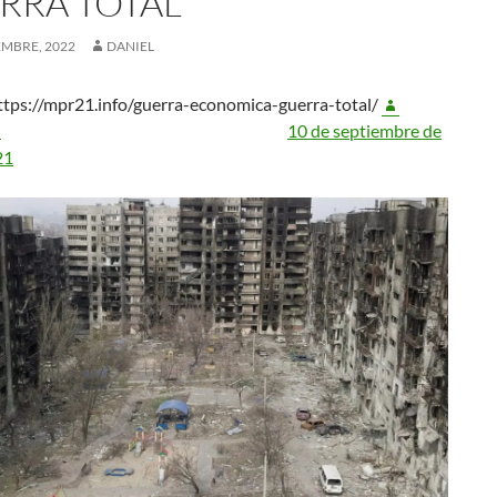
RRA TOTAL
EMBRE, 2022
DANIEL
tps://mpr21.info/guerra-economica-guerra-total/
n
10 de septiembre de
21