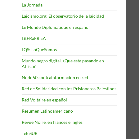
La Jornada
Laicismo.org: El observatorio de la laicidad
Le Monde Diplomatique en español
LitERaFRicA
LQS: LoQueSomos
Mundo negro digital. ¿Que esta pasando en
Africa?
Nodo50 contrainformacion en red
Red de Solidaridad con los Prisioneros Palestinos
Red Voltaire en español
Resumen Latinoamericano
Revue Noire, en frances e ingles
TeleSUR