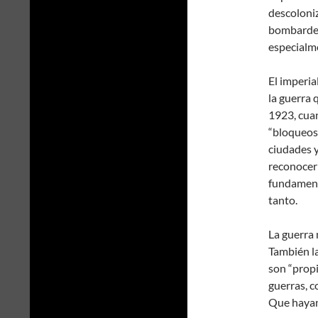
descoloniz
bombardeo
especialm
El imperia
la guerra 
1923, cua
“bloqueos
ciudades y
reconocerí
fundament
tanto.
La guerra
También l
son “propi
guerras, c
Que hayan 