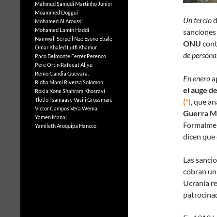
Mahmud Samudi
Martinho Junior
Moammed Doggui
Un tercio
d
Mohamed Al Aroussi
Mohamed Lamin Haddi
sanciones
Namwall Serpell
Nze Esono Ebale
ONU
cont
Omar Khaled Lutfi Khamur
de persona
Paco Belmonte Ferrer
Perenco
Pere Ortin
Rafeeat Aliyu
Remo Candia Guevara.
En enero
a
Ridha Mami
Riversa Solomon
el auge d
Rokia Kone
Shahram Khosravi
Tlotlo Tsamaase
Vasili Grossman:
(*)
, que an
Víctor Campos Vera
Wema
Guerra M
Yamen Manai
Formalmen
Yamileth Aroquipa Hancco
dicen que 
Las sancio
cobran un 
Ucrania r
patrocina