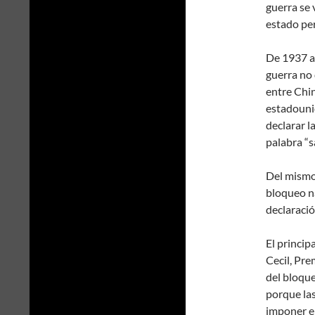
guerra se 
estado pe
De 1937 a
guerra no 
entre Chi
estadounid
declarar l
palabra “s
Del mismo 
bloqueo na
declaració
El princip
Cecil, Pre
del bloque
porque las
imponer el