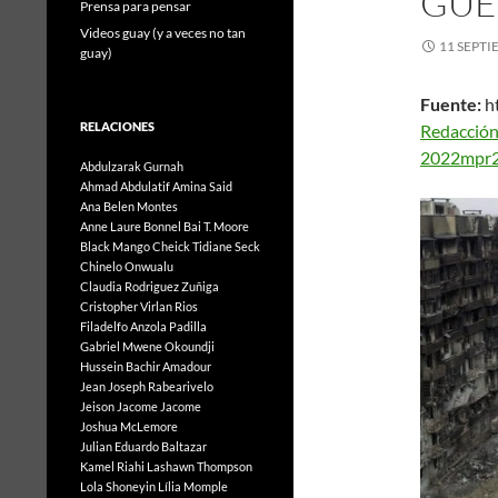
GUE
Prensa para pensar
Videos guay (y a veces no tan
11 SEPTI
guay)
Fuente:
ht
RELACIONES
Redacció
2022
mpr
Abdulzarak Gurnah
Ahmad Abdulatif
Amina Said
Ana Belen Montes
Anne Laure Bonnel
Bai T. Moore
Black Mango
Cheick Tidiane Seck
Chinelo Onwualu
Claudia Rodriguez Zuñiga
Cristopher Virlan Rios
Filadelfo Anzola Padilla
Gabriel Mwene Okoundji
Hussein Bachir Amadour
Jean Joseph Rabearivelo
Jeison Jacome Jacome
Joshua McLemore
Julian Eduardo Baltazar
Kamel Riahi
Lashawn Thompson
Lola Shoneyin
Lília Momple