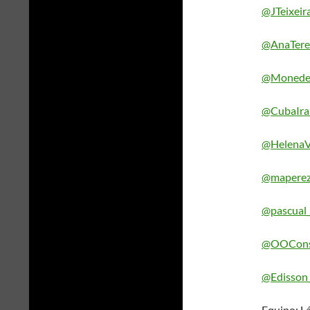
@JTeixeir
@AnaTere
@Monede
@CubaIra
@HelenaV
@maperez
@pascual_
@OOCons
@Edisson_
Equipo: L