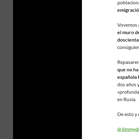
poblacion
emigració
Vovemos a 
el muro d
doscienta
consiguie
Repasare
que no ha
española 
dos años y
«profunda
en Rusia.
De esto y 
@Jimmyd