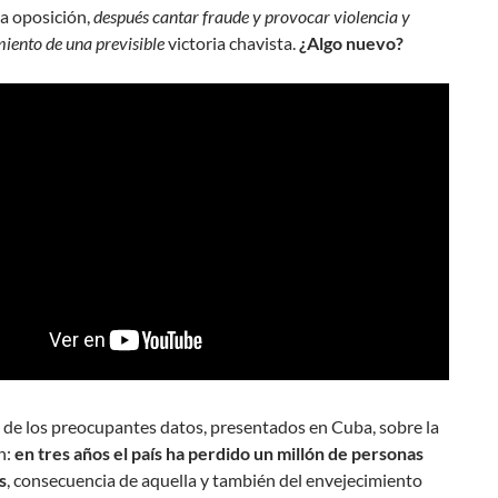
la oposición,
después cantar fraude y provocar violencia y
iento de una previsible
victoria chavista.
¿Algo nuevo?
de los preocupantes datos, presentados en Cuba, sobre la
n:
en tres años el país ha perdido un millón de personas
s
, consecuencia de aquella y también del envejecimiento