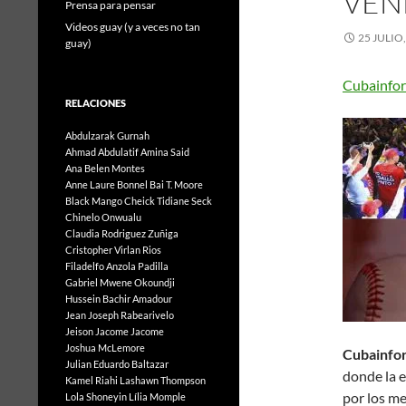
VEN
Prensa para pensar
Videos guay (y a veces no tan
25 JULIO
guay)
Cubainfo
RELACIONES
Abdulzarak Gurnah
Ahmad Abdulatif
Amina Said
Ana Belen Montes
Anne Laure Bonnel
Bai T. Moore
Black Mango
Cheick Tidiane Seck
Chinelo Onwualu
Claudia Rodriguez Zuñiga
Cristopher Virlan Rios
Filadelfo Anzola Padilla
Gabriel Mwene Okoundji
Hussein Bachir Amadour
Jean Joseph Rabearivelo
Jeison Jacome Jacome
Joshua McLemore
Cubainfo
Julian Eduardo Baltazar
donde la e
Kamel Riahi
Lashawn Thompson
por los me
Lola Shoneyin
Lília Momple