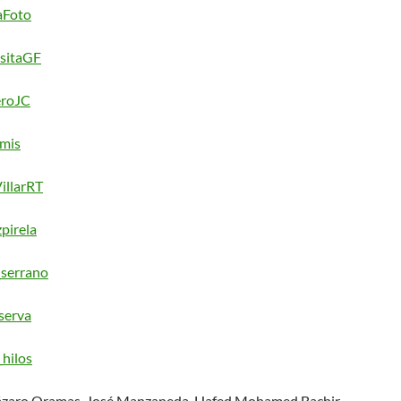
aFoto
sitaGF
roJC
mis
illarRT
pirela
serrano
erva
hilos
ázaro Oramas, José Manzaneda, Hafed Mohamed Bachir.