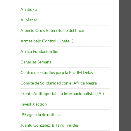
Afribuku
Al Manar
Alberto Cruz: El territorio del lince
Armas bajo Control (Unete…)
Africa Fundacion Sur
Canarias Semanal
Centro de Estudios para la Paz JM Delas
Comite de Solidaridad con el Africa Negra
Frente Antiimperialista Internacionalista (FAI)
Investig'action
IPS agencia de noticias
Juanlu González: BiTs rojiverdes