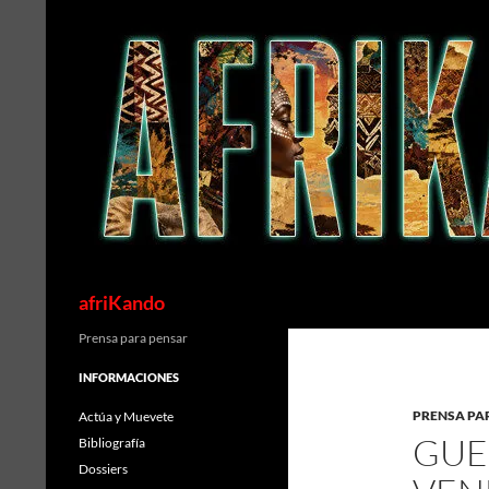
Saltar
al
contenido
Buscar
afriKando
Prensa para pensar
INFORMACIONES
PRENSA PA
Actúa y Muevete
GUE
Bibliografía
Dossiers