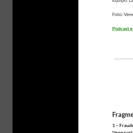
Foto: Vene
Podcast e
Fragme
1 – Fraude
Venezuel