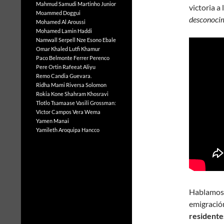
Mahmud Samudi
Martinho Junior
victoria a 
Moammed Doggui
desconocim
Mohamed Al Aroussi
Mohamed Lamin Haddi
Namwall Serpell
Nze Esono Ebale
Omar Khaled Lutfi Khamur
Paco Belmonte Ferrer
Perenco
Pere Ortin
Rafeeat Aliyu
Remo Candia Guevara.
Ridha Mami
Riversa Solomon
Rokia Kone
Shahram Khosravi
Tlotlo Tsamaase
Vasili Grossman:
Víctor Campos Vera
Wema
Yamen Manai
Yamileth Aroquipa Hancco
Hablamos 
emigració
residente