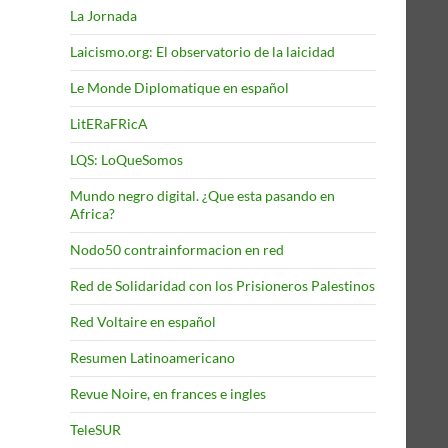
La Jornada
Laicismo.org: El observatorio de la laicidad
Le Monde Diplomatique en español
LitERaFRicA
LQS: LoQueSomos
Mundo negro digital. ¿Que esta pasando en
Africa?
Nodo50 contrainformacion en red
Red de Solidaridad con los Prisioneros Palestinos
Red Voltaire en español
Resumen Latinoamericano
Revue Noire, en frances e ingles
TeleSUR