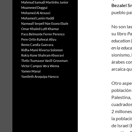
Mahmud Samudi
Martinho Junior
Bezalel S
Moammed Doggui
pueblo pa
Mohamed Al Aroussi
Mohamed Lamin Haddi
Namwall Serpell
Nze Esono Ebale
No son las
Omar Khaled Lutfi Khamur
su libro
Pa
Paco Belmonte Ferrer
Perenco
Pere Ortin
Rafeeat Aliyu
education (
Remo Candia Guevara.
en la educ
Ridha Mami
Riversa Solomon
sionismo, 
Rokia Kone
Shahram Khosravi
Tlotlo Tsamaase
Vasili Grossman:
árabes com
Víctor Campos Vera
Wema
arcaica qu
Yamen Manai
Yamileth Aroquipa Hancco
Otro aspec
población 
Palestina,
cuadrados;
2 millones
la poblaci
de Israel 