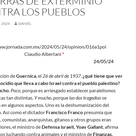
RRAS DE EXTERMINIO
TRA LOS PUEBLOS
 2024
DANIEL
ww.jornada.com.mx/2024/05/24/opinion/016a1pol
dio Albertani
*
24/05/24
cción de
Guernica
, el
26 de abril de 1937
,
¿qué tiene que ver
ocidio que lleva a cabo Israel contra el pueblo palestino?
ucho
.
Poco
, porque es arriesgado establecer paralelismos
as tan distintas.
Y mucho
, porque
las dos tragedias
se
n en algunos aspectos. Uno es la deshumanización del
. Así como el dictador
Francisco Franco
presumía que
s, comunistas, anarquistas, gitanos y otros grupos eran
riores, el ministro de
Defensa israelí, Yoav Gallant
, afirma
os luchando contra animales
y el ministro de
Finanzas,