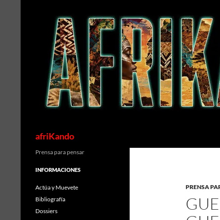
Saltar
al
contenido
Buscar
afriKando
Prensa para pensar
INFORMACIONES
PRENSA PA
Actúa y Muevete
GUER
Bibliografía
Dossiers