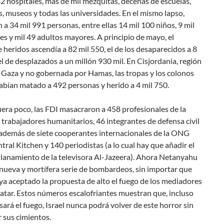
32 hospitales, más de mil mezquitas, decenas de escuelas,
s, museos y todas las universidades. En el mismo lapso,
 a 34 mil 991 personas, entre ellas 14 mil 100 niños, 9 mil
s y mil 49 adultos mayores. A principio de mayo, el
heridos ascendía a 82 mil 550, el de los desaparecidos a 8
el de desplazados a un millón 930 mil. En Cisjordania, región
 Gaza y no gobernada por Hamas, las tropas y los colonos
habían matado a 492 personas y herido a 4 mil 750.
era poco, las FDI masacraron a 458 profesionales de la
 trabajadores humanitarios, 46 integrantes de defensa civil
, además de siete cooperantes internacionales de la ONG
ral Kitchen y 140 periodistas (a lo cual hay que añadir el
llanamiento de la televisora Al-Jazeera). Ahora Netanyahu
nueva y mortífera serie de bombardeos, sin importar que
a aceptado la propuesta de alto el fuego de los mediadores
atar. Estos números escalofriantes muestran que, incluso
ará el fuego, Israel nunca podrá volver de este horror sin
 sus cimientos.