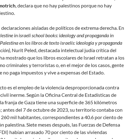
motrich
, declara que
no hay palestinos porque no hay
lestino
.
 declaraciones aisladas de políticos de extrema derecha. En
lestine in israeli school books: ideology and propaganda in
Palestina en los libros de texto israelís: ideología y propaganda
ación)
, Nurit Peled, destacada intelectual judía crítica del
ha mostrado que los libros escolares de Israel retratan a los
o criminales y terroristas o, en el mejor de los casos, gente
e no paga impuestos y vive a expensas del Estado.
to es el empleo de la violencia desproporcionada contra
civil inerme. Según la Oficina Central de Estadísticas de
 la franja de Gaza tiene una superficie de 365 kilómetros
 antes del 7 de octubre de 2023, su territorio contaba con
 260 mil habitantes, correspondientes a 40.6 por ciento de
ón palestina. Siete meses después, las Fuerzas de Defensa
(FDI) habían arrasado 70 por ciento de las viviendas