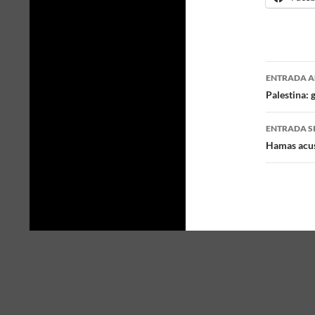
ENTRADA A
Naveg
Palestina: 
de
ENTRADA S
entra
Hamas acus