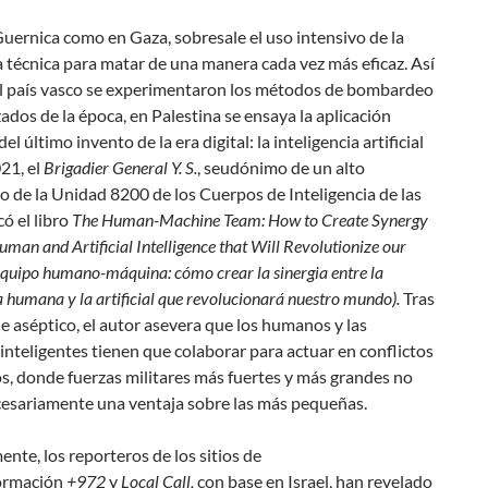
uernica como en Gaza, sobresale el uso intensivo de la
la técnica para matar de una manera cada vez más eficaz. Así
l país vasco se experimentaron los métodos de bombardeo
zados
de la época, en Palestina se ensaya la aplicación
el último invento de la era digital: la inteligencia artificial
021, el
Brigadier General Y. S.
, seudónimo de un alto
o de la Unidad 8200 de los Cuerpos de Inteligencia de las
có el libro
The Human-Machine Team: How to Create Synergy
man and Artificial Intelligence that Will Revolutionize our
equipo humano-máquina: cómo crear la sinergia entre la
a humana y la artificial que revolucionará nuestro mundo).
Tras
e aséptico, el autor asevera que los humanos y las
inteligentes tienen que
colaborar
para actuar en conflictos
s, donde fuerzas militares más fuertes y más grandes no
cesariamente una ventaja sobre las más pequeñas.
nte, los reporteros de los sitios de
ormación
+972
y
Local Call,
con base en Israel, han revelado