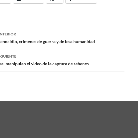
NTERIOR
ación
genocidio, crímenes de guerra y de lesa humanidad
IGUIENTE
das
a: manipulan el video de la captura de rehenes