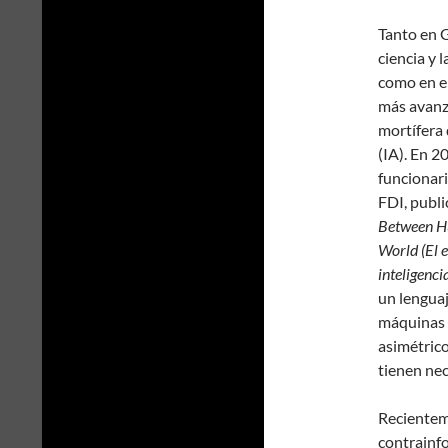
Tanto en G
ciencia y 
como en e
más
avan
mortífera d
(IA). En 2
funcionari
FDI, publi
Between Hu
World (El 
inteligenci
un lenguaj
máquinas 
asimétrico
tienen ne
Recienteme
contrainf