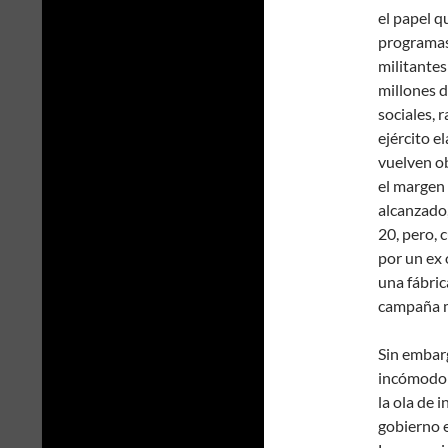
el papel 
programa
militante
millones d
sociales, 
ejército e
vuelven ob
el margen 
alcanzado
20, pero, 
por un ex 
una
fábri
campaña m
Sin embar
incómodo 
la ola de 
gobierno 