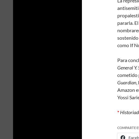
La represi
antisemiti
propalest
pararla. E
nombrar
sostenido
como If N
Para concl
General Y. 
cometido p
Guardian
,
Amazon es
Yossi Sarie
*
Historiad
COMPARTE E
Face