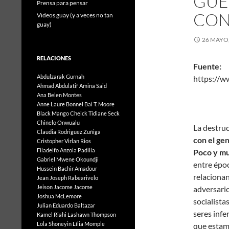
GUE
Prensa para pensar
CON
Videos guay (y a veces no tan
guay)
26 MAYO,
RELACIONES
Fuente:
Abdulzarak Gurnah
https://w
Ahmad Abdulatif
Amina Said
Clau
Ana Belen Montes
Anne Laure Bonnel
Bai T. Moore
Black Mango
Cheick Tidiane Seck
Chinelo Onwualu
La destru
Claudia Rodriguez Zuñiga
con el gen
Cristopher Virlan Rios
Filadelfo Anzola Padilla
Poco y m
Gabriel Mwene Okoundji
entre époc
Hussein Bachir Amadour
relaciona
Jean Joseph Rabearivelo
Jeison Jacome Jacome
adversario
Joshua McLemore
socialista
Julian Eduardo Baltazar
seres infe
Kamel Riahi
Lashawn Thompson
Lola Shoneyin
Lília Momple
que
estam