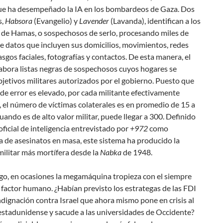
que ha desempeñado la IA en los bombardeos de Gaza. Dos
s,
Habsora
(Evangelio) y
Lavender
(Lavanda), identifican a los
s de Hamas, o sospechosos de serlo, procesando miles de
e datos que incluyen sus domicilios, movimientos, redes
rasgos faciales, fotografías y contactos. De esta manera, el
labora listas negras de sospechosos cuyos hogares se
jetivos militares autorizados por el gobierno. Puesto que
de error es elevado, por cada militante efectivamente
, el número de
víctimas colaterales
es en promedio de 15 a
cuando es de alto valor militar, puede llegar a 300. Definido
oficial de inteligencia entrevistado por
+972
como
ca de asesinatos en masa
, este sistema ha producido la
ilitar más mortífera desde la
Nabka
de 1948.
go, en ocasiones la megamáquina tropieza con el siempre
factor humano. ¿Habían previsto los estrategas de las FDI
indignación contra Israel que ahora mismo pone en crisis al
estadunidense y sacude a las universidades de Occidente?