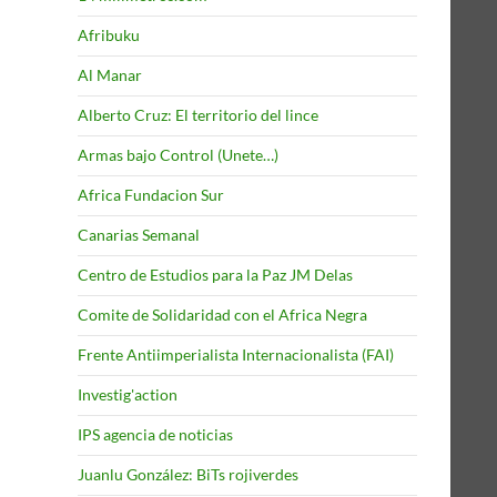
Afribuku
Al Manar
Alberto Cruz: El territorio del lince
Armas bajo Control (Unete…)
Africa Fundacion Sur
Canarias Semanal
Centro de Estudios para la Paz JM Delas
Comite de Solidaridad con el Africa Negra
Frente Antiimperialista Internacionalista (FAI)
Investig'action
IPS agencia de noticias
Juanlu González: BiTs rojiverdes