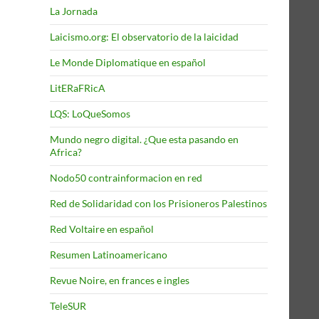
La Jornada
Laicismo.org: El observatorio de la laicidad
Le Monde Diplomatique en español
LitERaFRicA
LQS: LoQueSomos
Mundo negro digital. ¿Que esta pasando en
Africa?
Nodo50 contrainformacion en red
Red de Solidaridad con los Prisioneros Palestinos
Red Voltaire en español
Resumen Latinoamericano
Revue Noire, en frances e ingles
TeleSUR