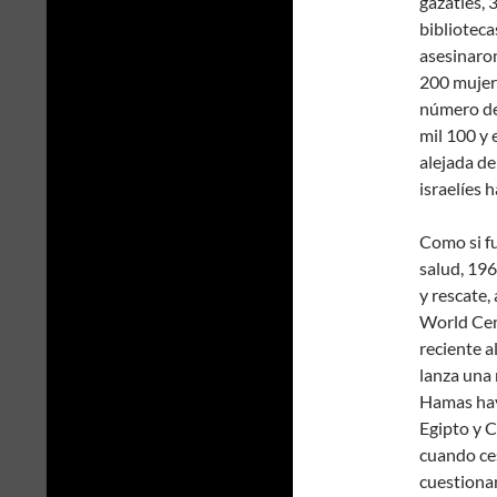
gazatíes, 
biblioteca
asesinaron
200 mujere
número de 
mil 100 y 
alejada de
israelíes 
Como si fu
salud, 196
y rescate
World Cent
reciente a
lanza una 
Hamas hay
Egipto y C
cuando ces
cuestionar