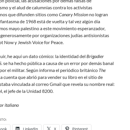
ón policial, las acusaciones por demás falsas de
smo y el alud de calumnias contra los activistas
inos que difunden sitios como
Canary Mission
no logran
l fantasma de 1968 está de vuelta y tal vez algún día
emos
mayo palestino
a este movimiento esperanzador,
 generosamente por organizaciones judías antisionistas
ot Now y Jewish Voice for Peace.
uir, he aquí un dato cómico: la identidad del
Brigadier
S.
se ha hecho pública a causa de un error por demás banal
or el militar. Según informa el periódico británico
The
 la cuenta que abrió para vender su libro en el sitio de
taba vinculada al correo Gmail que revela su nombre real:
l, el jefe de la Unidad 8200.
or italiano
STO:
book
LinkedIn
X
Pinterest