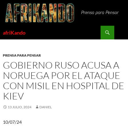
Saltar
al
contenido
Buscar
afriKando
PRENSA PARA PENSAR
GOBIERNO RUSO ACUSA A
NORUEGA POR EL ATAQUE
CON MISIL EN HOSPITAL DE
KIEV
13 JULIO, 2024
DANIEL
10/07/24