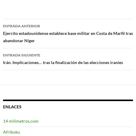
ENTRADA ANTERIOR
Navegación
Ejercito estadounidense establece base militar en Costa de Marfil tras
abandonar Níger
de
entradas
ENTRADA SIGUIENTE
Irán. Implicaciones… tras la finalización de las elecciones iraníes
ENLACES
14 milimetros.com
Afribuku