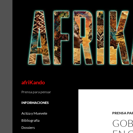
Saltar
al
contenido
Buscar
afriKando
Prensa para pensar
INFORMACIONES
PRENSA PA
Actúa y Muevete
GOB
Bibliografía
Dossiers