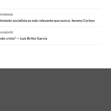
NTERIOR
ación
imiento socialista es más relevante que nunca: Jeremy Corbyn
IGUIENTE
das
do crisis? — Luis Britto García