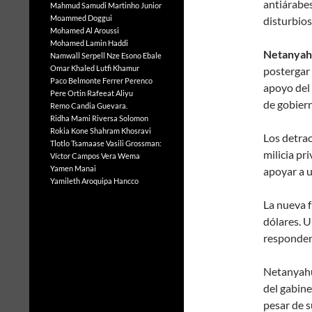
antiárabe
Mahmud Samudi
Martinho Junior
Moammed Doggui
disturbios
Mohamed Al Aroussi
Mohamed Lamin Haddi
Netanya
Namwall Serpell
Nze Esono Ebale
Omar Khaled Lutfi Khamur
postergar 
Paco Belmonte Ferrer
Perenco
apoyo del
Pere Ortin
Rafeeat Aliyu
de gobier
Remo Candia Guevara.
Ridha Mami
Riversa Solomon
Rokia Kone
Shahram Khosravi
Los detra
Tlotlo Tsamaase
Vasili Grossman:
milicia pr
Víctor Campos Vera
Wema
Yamen Manai
apoyar a u
Yamileth Aroquipa Hancco
La nueva f
dólares. U
responderá
Netanyahu
del gabine
pesar de s