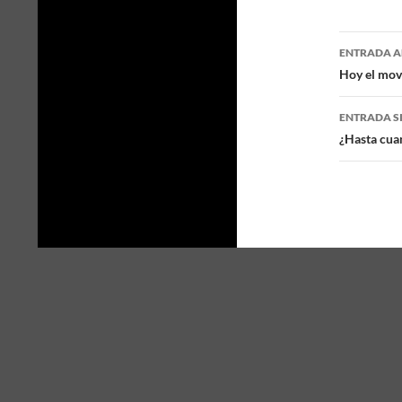
ENTRADA A
Naveg
Hoy el mov
de
ENTRADA S
entra
¿Hasta cuan