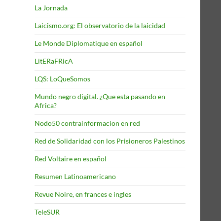
La Jornada
Laicismo.org: El observatorio de la laicidad
Le Monde Diplomatique en español
LitERaFRicA
LQS: LoQueSomos
Mundo negro digital. ¿Que esta pasando en
Africa?
Nodo50 contrainformacion en red
Red de Solidaridad con los Prisioneros Palestinos
Red Voltaire en español
Resumen Latinoamericano
Revue Noire, en frances e ingles
TeleSUR