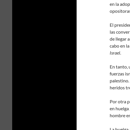
en la adop
opositoras
El preside
las conver
de llegar 
cabo en la
Israel
.
En tanto, 
fuerzas is
palestino.
heridos tr
Por otra p
en huelga 
hombre en 
La huelga 