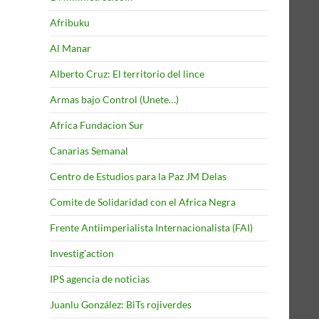
Afribuku
Al Manar
Alberto Cruz: El territorio del lince
Armas bajo Control (Unete…)
Africa Fundacion Sur
Canarias Semanal
Centro de Estudios para la Paz JM Delas
Comite de Solidaridad con el Africa Negra
Frente Antiimperialista Internacionalista (FAI)
Investig'action
IPS agencia de noticias
Juanlu González: BiTs rojiverdes