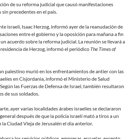
ción de su reforma judicial que causó manifestaciones
 sin precedentes en el país.
nte israelí, Isaac Herzog, informó ayer de la reanudación de
saciones entre el gobierno y la oposición para mañana a fin
a un acuerdo sobre la reforma judicial. La reunión se llevará a
 residencia de Herzog, informó el periódico
The Times of
un palestino murió en los enfrentamientos de antier con las
raelíes en Cisjordania, informó el Ministerio de Salud
 Según las Fuerzas de Defensa de Israel, también resultaron
es de sus soldados.
arte, ayer varias localidades árabes israelíes se declararon
general después de que la policía israelí mató a tiros a un
la Ciudad Vieja de Jerusalén el día anterior.
abarca los servicios públicos, empresas, escuelas, excepto