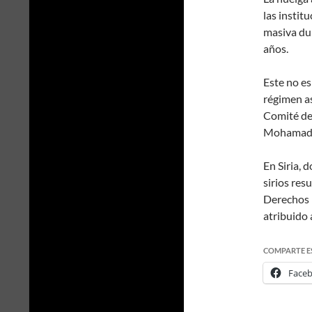
las instit
masiva du
años.
Este no es
régimen as
Comité de
Mohamad 
En Siria, 
sirios res
Derechos 
atribuido 
COMPARTE E
Face