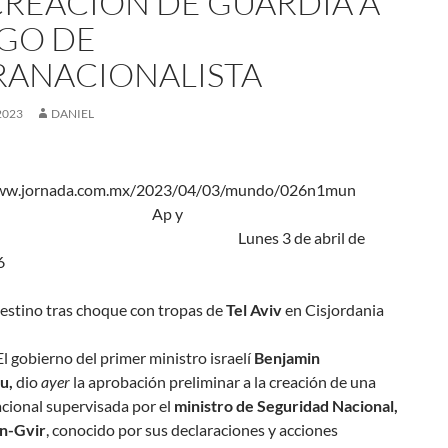
CREACIÓN DE GUARDIA A
GO DE
RANACIONALISTA
2023
DANIEL
/www.jornada.com.mx/2023/04/03/mundo/026n1mun
p y
nik Lunes 3 de abril de
6
estino tras choque con tropas de
Tel Aviv
en Cisjordania
 El gobierno del primer ministro israelí
Benjamin
u,
dio
ayer
la aprobación preliminar a la creación de una
cional supervisada por el
ministro de Seguridad Nacional,
n-Gvir
, conocido por sus declaraciones y acciones