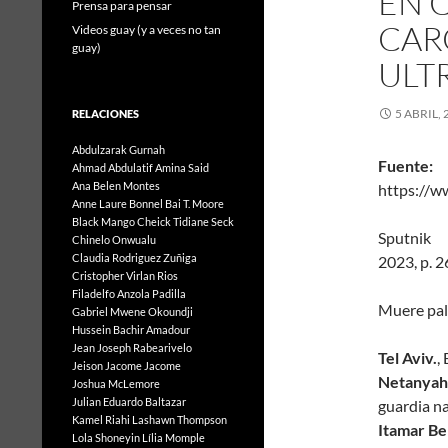
EN 
Prensa para pensar
CAR
Videos guay (y a veces no tan
guay)
ULT
5 ABRIL, 
RELACIONES
Abdulzarak Gurnah
Fuente:
Ahmad Abdulatif
Amina Said
Ana Belen Montes
https:/
Anne Laure Bonnel
Bai T. Moore
A
Black Mango
Cheick Tidiane Seck
Sput
Chinelo Onwualu
Claudia Rodriguez Zuñiga
2023, p. 2
Cristopher Virlan Rios
Filadelfo Anzola Padilla
Muere pal
Gabriel Mwene Okoundji
Hussein Bachir Amadour
Jean Joseph Rabearivelo
Tel Aviv.
,
Jeison Jacome Jacome
Netanyah
Joshua McLemore
Julian Eduardo Baltazar
guardia na
Kamel Riahi
Lashawn Thompson
Itamar Be
Lola Shoneyin
Lília Momple