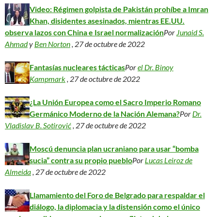
Video: Régimen golpista de Pakistán prohíbe a Imran
Khan, disidentes asesinados, mientras EE.UU.
observa lazos con China e Israel normalización
Por
Junaid S.
Ahmad
y
Ben Norton
, 27 de octubre de 2022
Fantasías nucleares tácticas
Por
el Dr. Binoy
Kampmark
, 27 de octubre de 2022
¿La Unión Europea como el Sacro Imperio Romano
Germánico Moderno de la Nación Alemana?
Por
Dr.
Vladislav B. Sotirović
, 27 de octubre de 2022
Moscú denuncia plan ucraniano para usar “bomba
sucia” contra su propio pueblo
Por
Lucas Leiroz de
Almeida
, 27 de octubre de 2022
Llamamiento del Foro de Belgrado para respaldar el
diálogo, la diplomacia y la distensión como el único