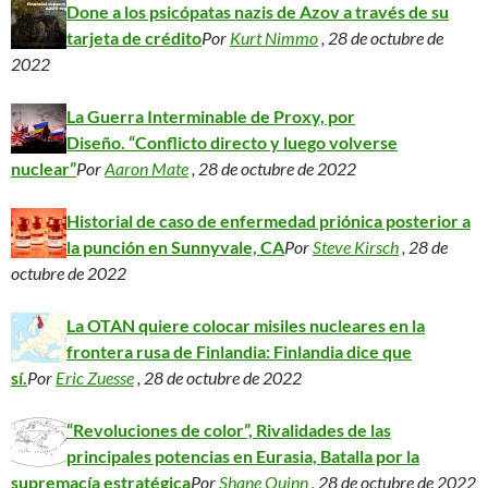
Done a los psicópatas nazis de Azov a través de su
tarjeta de crédito
Por
Kurt Nimmo
, 28 de octubre de
2022
La Guerra Interminable de Proxy, por
Diseño. “Conflicto directo y luego volverse
nuclear”
Por
Aaron Mate
, 28 de octubre de 2022
Historial de caso de enfermedad priónica posterior a
la punción en Sunnyvale, CA
Por
Steve Kirsch
, 28 de
octubre de 2022
La OTAN quiere colocar misiles nucleares en la
frontera rusa de Finlandia: Finlandia dice que
sí.
Por
Eric Zuesse
, 28 de octubre de 2022
“Revoluciones de color”, Rivalidades de las
principales potencias en Eurasia, Batalla por la
supremacía estratégica
Por
Shane Quinn
, 28 de octubre de 2022