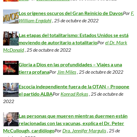
Los orígenes oscuros del Gran Reinicio de Davos
Por
F.
William Engdahl
, 25 de octubre de 2022
Las etapas del totalitarismo: Estados Unidos se está
moviendo de autoritario a totalitario
Por
el Dr. Mark
McDonald
, 25 de octubre de 2022
Gloria a Dios en las profundidades – Viajes a una
tierra profana
Por
Jim Miles
, 25 de octubre de 2022
Escocia independiente fuera de la OTAN – Propone
el partido ALBA
Por
Konrad Rękas
, 25 de octubre de
2022
Las personas que mueren mientras duermen están
relacionadas con las vacunas, explica el Dr. Peter
McCullough, cardiólogo
Por
Dra. Jennifer Margulis
, 25 de