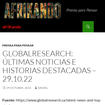
Saltar
al
contenido
Buscar
afriKando
PRENSA PARA PENSAR
GLOBALRESEARCH:
ÚLTIMAS NOTICIAS E
HISTORIAS DESTACADAS –
29.10.22
29 OCTUBRE, 2022
DANIEL
Fuente:
https://www.globalresearch.ca/latest-news-and-top-