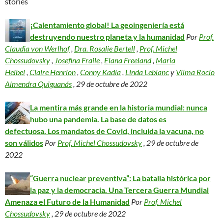
stories
¡Calentamiento global! La geoingeniería está
destruyendo nuestro planeta y la humanidad
Por
Prof.
Claudia von Werlhof
,
Dra. Rosalie Bertell
,
Prof. Michel
Chossudovsky
,
Josefina Fraile
,
Elana Freeland
,
Maria
Heibel
,
Claire Henrion
,
Conny Kadia
,
Linda Leblanc
y
Vilma Rocío
Almendra Quiguanás
, 29 de octubre de 2022
La mentira más grande en la historia mundial: nunca
hubo una pandemia. La base de datos es
defectuosa. Los mandatos de Covid, incluida la vacuna, no
son válidos
Por
Prof. Michel Chossudovsky
, 29 de octubre de
2022
“Guerra nuclear preventiva”: La batalla histórica por
la paz y la democracia. Una Tercera Guerra Mundial
Amenaza el Futuro de la Humanidad
Por
Prof. Michel
Chossudovsky
, 29 de octubre de 2022