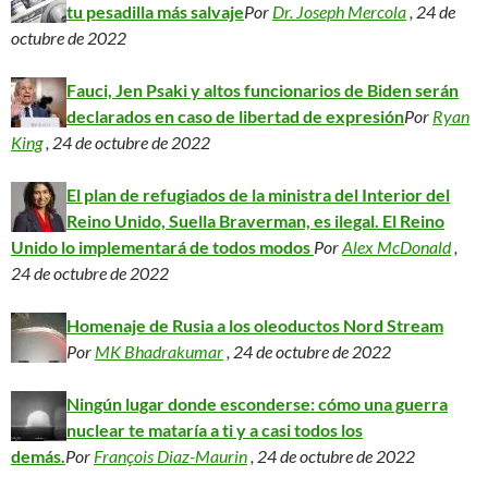
tu pesadilla más salvaje
Por
Dr. Joseph Mercola
, 24 de
octubre de 2022
Fauci, Jen Psaki y altos funcionarios de Biden serán
declarados en caso de libertad de expresión
Por
Ryan
King
, 24 de octubre de 2022
El plan de refugiados de la ministra del Interior del
Reino Unido, Suella Braverman, es ilegal. El Reino
Unido lo implementará de todos modos
Por
Alex McDonald
,
24 de octubre de 2022
Homenaje de Rusia a los oleoductos Nord Stream
Por
MK Bhadrakumar
, 24 de octubre de 2022
Ningún lugar donde esconderse: cómo una guerra
nuclear te mataría a ti y a casi todos los
demás.
Por
François Diaz-Maurin
, 24 de octubre de 2022