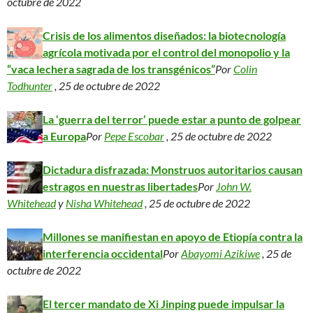
octubre de 2022
Crisis de los alimentos diseñados: la biotecnología
agrícola motivada por el control del monopolio y la
“vaca lechera sagrada de los transgénicos”
Por
Colin
Todhunter
, 25 de octubre de 2022
La ‘guerra del terror’ puede estar a punto de golpear
a Europa
Por
Pepe Escobar
, 25 de octubre de 2022
Dictadura disfrazada: Monstruos autoritarios causan
estragos en nuestras libertades
Por
John W.
Whitehead
y
Nisha Whitehead
, 25 de octubre de 2022
Millones se manifiestan en apoyo de Etiopía contra la
interferencia occidental
Por
Abayomi Azikiwe
, 25 de
octubre de 2022
El tercer mandato de Xi Jinping puede impulsar la