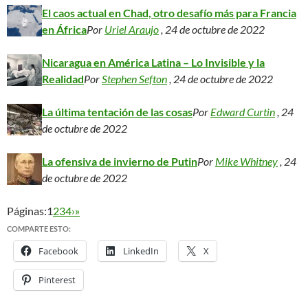
El caos actual en Chad, otro desafío más para Francia
en África
Por
Uriel Araujo
, 24 de octubre de 2022
Nicaragua en América Latina – Lo Invisible y la
Realidad
Por
Stephen Sefton
, 24 de octubre de 2022
La última tentación de las cosas
Por
Edward Curtin
, 24
de octubre de 2022
La ofensiva de invierno de Putin
Por
Mike Whitney
, 24
de octubre de 2022
Páginas:
1
2
3
4
›
»
COMPARTE ESTO:
Facebook
LinkedIn
X
Pinterest