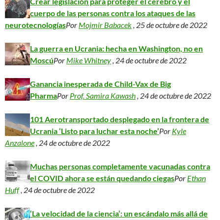
Crear legislación para proteger el cerebro y el
cuerpo de las personas contra los ataques de las
neurotecnologías
Por
Mojmir Babacek
, 25 de octubre de 2022
La guerra en Ucrania: hecha en Washington, no en
Moscú
Por
Mike Whitney
, 24 de octubre de 2022
Ganancia inesperada de Child-Vax de Big
Pharma
Por
Prof. Samira Kawash
, 24 de octubre de 2022
101 Aerotransportado desplegado en la frontera de
Ucrania ‘Listo para luchar esta noche’
Por
Kyle
Anzalone
, 24 de octubre de 2022
Muchas personas completamente vacunadas contra
el COVID ahora se están quedando ciegas
Por
Ethan
Huff
, 24 de octubre de 2022
‘La velocidad de la ciencia’: un escándalo más allá de