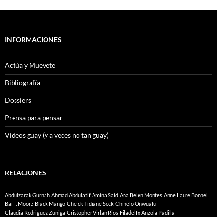
INFORMACIONES
Actúa y Muevete
Bibliografía
Dossiers
Prensa para pensar
Videos guay (y a veces no tan guay)
RELACIONES
Abdulzarak Gurnah
Ahmad Abdulatif
Amina Said
Ana Belen Montes
Anne Laure Bonnel
Bai T. Moore
Black Mango
Cheick Tidiane Seck
Chinelo Onwualu
Claudia Rodriguez Zuñiga
Cristopher Virlan Rios
Filadelfo Anzola Padilla