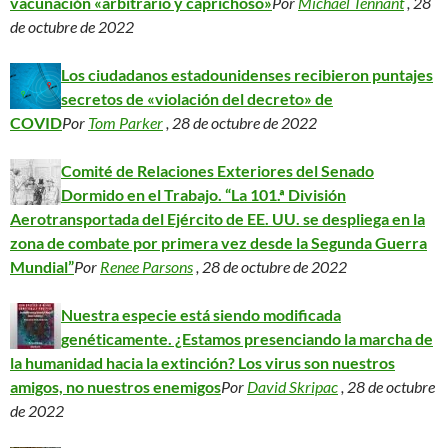
vacunación «arbitrario y caprichoso»
Por
Michael Tennant
, 28
de octubre de 2022
Los ciudadanos estadounidenses recibieron puntajes
secretos de «violación del decreto» de
COVID
Por
Tom Parker
, 28 de octubre de 2022
Comité de Relaciones Exteriores del Senado
Dormido en el Trabajo. “La 101.ª División
Aerotransportada del Ejército de EE. UU. se despliega en la
zona de combate por primera vez desde la Segunda Guerra
Mundial”
Por
Renee Parsons
, 28 de octubre de 2022
Nuestra especie está siendo modificada
genéticamente. ¿Estamos presenciando la marcha de
la humanidad hacia la extinción? Los virus son nuestros
amigos, no nuestros enemigos
Por
David Skripac
, 28 de octubre
de 2022