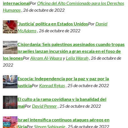
internacional
Por
Oficina del Alto Comisionado para los Derechos
Humanos
, 26 de octubre de 2022
‘Justicia’ política en Estados Unidos
Por
Daniel
McAdams
, 26 de octubre de 2022
Cisjordania: Seis palestinos asesinados cuando tropas
israelíes lanzan incursión a gran escala en el foso de
los leones
Por
Akram Al-Waara
y
Leila Warah
, 26 de octubre de
2022
Escocia: Independencia por la paz y paz por la
justicia
Por
Konrad Rękas
, 25 de octubre de 2022
El culto a la rama covidiana y la banalidad del
mal
Por
David Penner
, 25 de octubre de 2022
Israel intensifica continuos ataques aéreos en
Siria
Por
Steven Sahiounie
, 25 de octubre de 2022