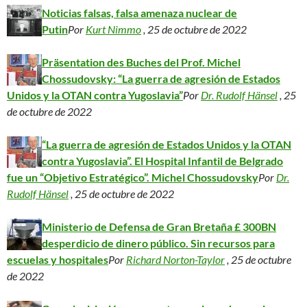
Noticias falsas, falsa amenaza nuclear de
Putin
Por
Kurt Nimmo
, 25 de octubre de 2022
Präsentation des Buches del Prof. Michel
Chossudovsky: “La guerra de agresión de Estados
Unidos y la OTAN contra Yugoslavia”
Por
Dr. Rudolf Hänsel
, 25
de octubre de 2022
“La guerra de agresión de Estados Unidos y la OTAN
contra Yugoslavia”. El Hospital Infantil de Belgrado
fue un “Objetivo Estratégico”. Michel Chossudovsky
Por
Dr.
Rudolf Hänsel
, 25 de octubre de 2022
Ministerio de Defensa de Gran Bretaña £ 300BN
desperdicio de dinero público. Sin recursos para
escuelas y hospitales
Por
Richard Norton-Taylor
, 25 de octubre
de 2022