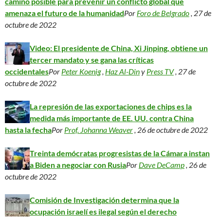
camino posible para prevenir un conflicto global que
amenaza el futuro de la humanidad
Por
Foro de Belgrado
, 27 de
octubre de 2022
Video: El presidente de China, Xi Jinping, obtiene un
tercer mandato y se gana las críticas
occidentales
Por
Peter Koenig
,
Haz Al-Din
y
Press TV
, 27 de
octubre de 2022
La represión de las exportaciones de chips es la
medida más importante de EE. UU. contra China
hasta la fecha
Por
Prof. Johanna Weaver
, 26 de octubre de 2022
Treinta demócratas progresistas de la Cámara instan
a Biden a negociar con Rusia
Por
Dave DeCamp
, 26 de
octubre de 2022
Comisión de Investigación determina que la
ocupación israelí es ilegal según el derecho