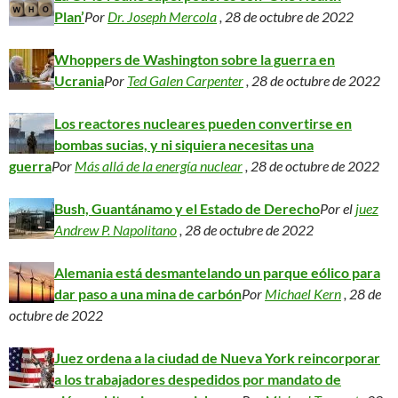
Plan’
Por
Dr. Joseph Mercola
, 28 de octubre de 2022
Whoppers de Washington sobre la guerra en
Ucrania
Por
Ted Galen Carpenter
, 28 de octubre de 2022
Los reactores nucleares pueden convertirse en
bombas sucias, y ni siquiera necesitas una
guerra
Por
Más allá de la energía nuclear
, 28 de octubre de 2022
Bush, Guantánamo y el Estado de Derecho
Por el
juez
Andrew P. Napolitano
, 28 de octubre de 2022
Alemania está desmantelando un parque eólico para
dar paso a una mina de carbón
Por
Michael Kern
, 28 de
octubre de 2022
Juez ordena a la ciudad de Nueva York reincorporar
a los trabajadores despedidos por mandato de