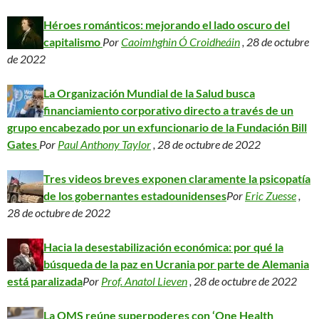
Héroes románticos: mejorando el lado oscuro del
capitalismo
Por
Caoimhghin Ó Croidheáin
, 28 de octubre
de 2022
La Organización Mundial de la Salud busca
financiamiento corporativo directo a través de un
grupo encabezado por un exfuncionario de la Fundación Bill
Gates
Por
Paul Anthony Taylor
, 28 de octubre de 2022
Tres videos breves exponen claramente la psicopatía
de los gobernantes estadounidenses
Por
Eric Zuesse
,
28 de octubre de 2022
Hacia la desestabilización económica: por qué la
búsqueda de la paz en Ucrania por parte de Alemania
está paralizada
Por
Prof. Anatol Lieven
, 28 de octubre de 2022
La OMS reúne superpoderes con ‘One Health