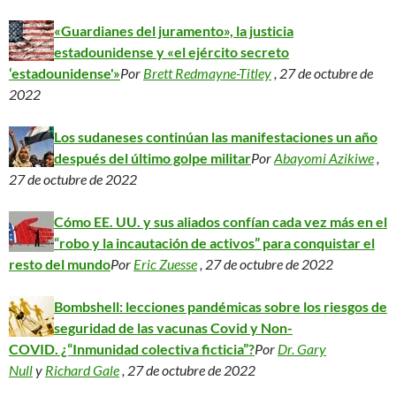
«Guardianes del juramento», la justicia
estadounidense y «el ejército secreto
‘estadounidense'»
Por
Brett Redmayne-Titley
, 27 de octubre de
2022
Los sudaneses continúan las manifestaciones un año
después del último golpe militar
Por
Abayomi Azikiwe
,
27 de octubre de 2022
Cómo EE. UU. y sus aliados confían cada vez más en el
“robo y la incautación de activos” para conquistar el
resto del mundo
Por
Eric Zuesse
, 27 de octubre de 2022
Bombshell: lecciones pandémicas sobre los riesgos de
seguridad de las vacunas Covid y Non-
COVID. ¿“Inmunidad colectiva ficticia”?
Por
Dr. Gary
Null
y
Richard Gale
, 27 de octubre de 2022