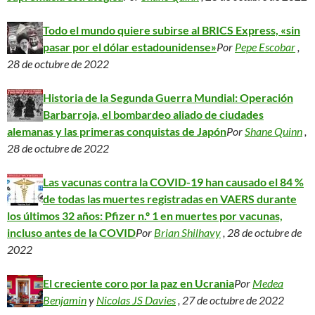
Todo el mundo quiere subirse al BRICS Express, «sin
pasar por el dólar estadounidense»
Por
Pepe Escobar
,
28 de octubre de 2022
Historia de la Segunda Guerra Mundial: Operación
Barbarroja, el bombardeo aliado de ciudades
alemanas y las primeras conquistas de Japón
Por
Shane Quinn
,
28 de octubre de 2022
Las vacunas contra la COVID-19 han causado el 84 %
de todas las muertes registradas en VAERS durante
los últimos 32 años: Pfizer n.º 1 en muertes por vacunas,
incluso antes de la COVID
Por
Brian Shilhavy
, 28 de octubre de
2022
El creciente coro por la paz en Ucrania
Por
Medea
Benjamin
y
Nicolas JS Davies
, 27 de octubre de 2022