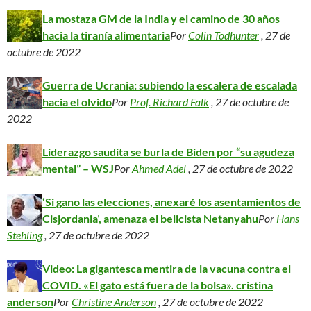
La mostaza GM de la India y el camino de 30 años
hacia la tiranía alimentaria
Por
Colin Todhunter
, 27 de
octubre de 2022
Guerra de Ucrania: subiendo la escalera de escalada
hacia el olvido
Por
Prof. Richard Falk
, 27 de octubre de
2022
Liderazgo saudita se burla de Biden por “su agudeza
mental” – WSJ
Por
Ahmed Adel
, 27 de octubre de 2022
‘Si gano las elecciones, anexaré los asentamientos de
Cisjordania’, amenaza el belicista Netanyahu
Por
Hans
Stehling
, 27 de octubre de 2022
Video: La gigantesca mentira de la vacuna contra el
COVID. «El gato está fuera de la bolsa». cristina
anderson
Por
Christine Anderson
, 27 de octubre de 2022