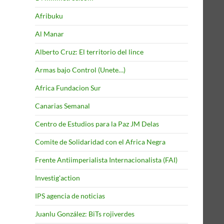
Afribuku
Al Manar
Alberto Cruz: El territorio del lince
Armas bajo Control (Unete…)
Africa Fundacion Sur
Canarias Semanal
Centro de Estudios para la Paz JM Delas
Comite de Solidaridad con el Africa Negra
Frente Antiimperialista Internacionalista (FAI)
Investig'action
IPS agencia de noticias
Juanlu González: BiTs rojiverdes