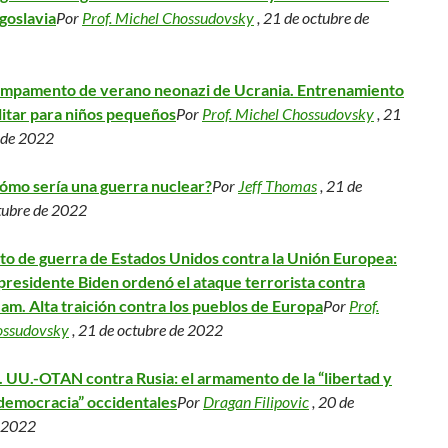
goslavia
Por
Prof. Michel Chossudovsky
, 21 de octubre de
mpamento de verano neonazi de Ucrania. Entrenamiento
litar para niños pequeños
Por
Prof. Michel Chossudovsky
, 21
 de 2022
ómo sería una guerra nuclear?
Por
Jeff Thomas
, 21 de
tubre de 2022
to de guerra de Estados Unidos contra la Unión Europea:
 presidente Biden ordenó el ataque terrorista contra
am. Alta traición contra los pueblos de Europa
Por
Prof.
ossudovsky
, 21 de octubre de 2022
. UU.-OTAN contra Rusia: el armamento de la “libertad y
 democracia” occidentales
Por
Dragan Filipovic
, 20 de
e 2022