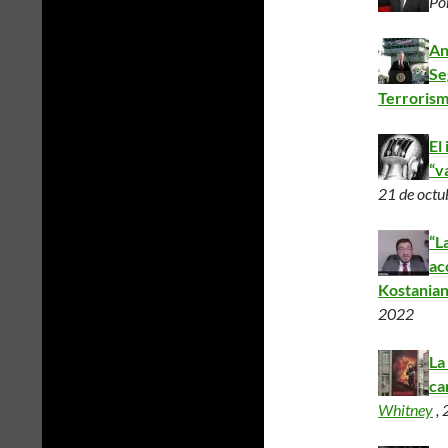
Po
An
Se
Terrorism
El
“v
21 de octu
“L
ac
Kostania
2022
La
ca
Whitney
, 