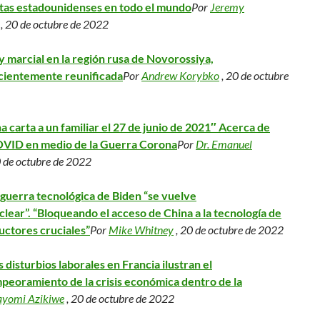
stas estadounidenses en todo el mundo
Por
Jeremy
, 20 de octubre de 2022
y marcial en la región rusa de Novorossiya,
cientemente reunificada
Por
Andrew Korybko
, 20 de octubre
a carta a un familiar el 27 de junio de 2021″ Acerca de
VID en medio de la Guerra Corona
Por
Dr. Emanuel
0 de octubre de 2022
 guerra tecnológica de Biden “se vuelve
clear”. “Bloqueando el acceso de China a la tecnología de
ctores cruciales”
Por
Mike Whitney
, 20 de octubre de 2022
s disturbios laborales en Francia ilustran el
peoramiento de la crisis económica dentro de la
yomi Azikiwe
, 20 de octubre de 2022