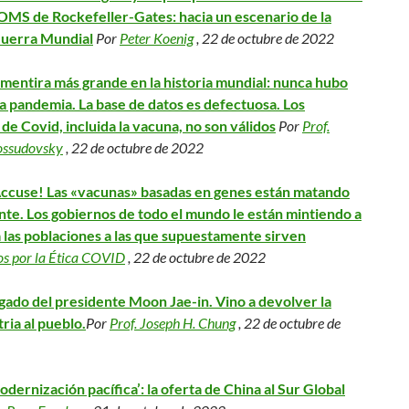
 OMS de Rockefeller-Gates: hacia un escenario de la
Guerra Mundial
Por
Peter Koenig
, 22 de octubre de 2022
 mentira más grande en la historia mundial: nunca hubo
a pandemia. La base de datos es defectuosa. Los
de Covid, incluida la vacuna, no son válidos
Por
Prof.
ossudovsky
, 22 de octubre de 2022
Accuse! Las «vacunas» basadas en genes están matando
nte. Los gobiernos de todo el mundo le están mintiendo a
a las poblaciones a las que supuestamente sirven
s por la Ética COVID
, 22 de octubre de 2022
gado del presidente Moon Jae-in. Vino a devolver la
tria al pueblo.
Por
Prof. Joseph H. Chung
, 22 de octubre de
odernización pacífica’: la oferta de China al Sur Global