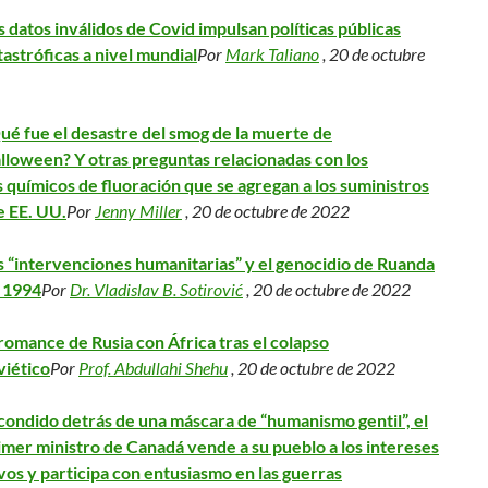
s datos inválidos de Covid impulsan políticas públicas
tastróficas a nivel mundial
Por
Mark Taliano
, 20 de octubre
ué fue el desastre del smog de la muerte de
lloween? Y otras preguntas relacionadas con los
 químicos de fluoración que se agregan a los suministros
e EE. UU.
Por
Jenny Miller
, 20 de octubre de 2022
s “intervenciones humanitarias” y el genocidio de Ruanda
 1994
Por
Dr. Vladislav B. Sotirović
, 20 de octubre de 2022
 romance de Rusia con África tras el colapso
viético
Por
Prof. Abdullahi Shehu
, 20 de octubre de 2022
condido detrás de una máscara de “humanismo gentil”, el
imer ministro de Canadá vende a su pueblo a los intereses
vos y participa con entusiasmo en las guerras