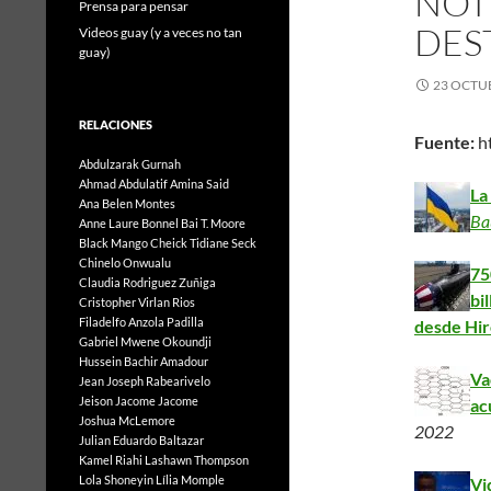
NOTI
Prensa para pensar
DEST
Videos guay (y a veces no tan
guay)
23 OCTUB
RELACIONES
Fuente:
ht
Abdulzarak Gurnah
Ahmad Abdulatif
Amina Said
La
Ana Belen Montes
Ba
Anne Laure Bonnel
Bai T. Moore
Black Mango
Cheick Tidiane Seck
Chinelo Onwualu
75
Claudia Rodriguez Zuñiga
bi
Cristopher Virlan Rios
Filadelfo Anzola Padilla
desde Hir
Gabriel Mwene Okoundji
Hussein Bachir Amadour
Va
Jean Joseph Rabearivelo
Jeison Jacome Jacome
ac
Joshua McLemore
2022
Julian Eduardo Baltazar
Kamel Riahi
Lashawn Thompson
Lola Shoneyin
Lília Momple
Vi