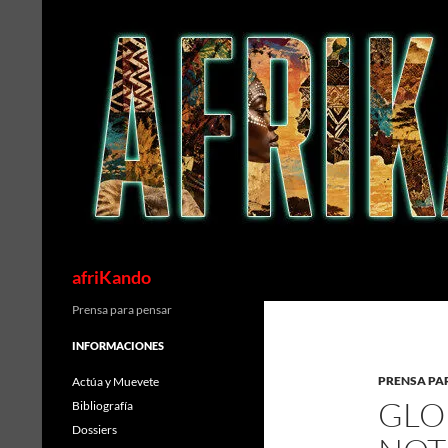
Saltar
al
contenido
Buscar
afriKando
Prensa para pensar
INFORMACIONES
PRENSA PA
Actúa y Muevete
GLO
Bibliografía
Dossiers