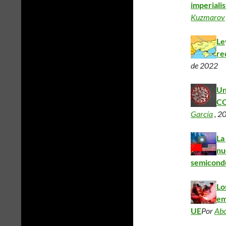
imperiali
Kuzmarov
Le
re
de 2022
Un
CO
García
, 2
La
nu
semicondu
Lo
em
UE
Por
Aba