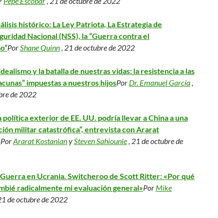
r
Pepe Escobar
, 21 de octubre de 2022
álisis histórico: La Ley Patriota, La Estrategia de
guridad Nacional (NSS), la “Guerra contra el
o”
Por
Shane Quinn
, 21 de octubre de 2022
 idealismo y la batalla de nuestras vidas: la resistencia a las
acunas” impuestas a nuestros hijos
Por
Dr. Emanuel García
,
bre de 2022
a política exterior de EE. UU. podría llevar a China a una
ción militar catastrófica”, entrevista con Ararat
n
Por
Ararat Kostanian
y
Steven Sahiounie
, 21 de octubre de
 Guerra en Ucrania. Switcheroo de Scott Ritter: «Por qué
mbié radicalmente mi evaluación general»
Por
Mike
21 de octubre de 2022