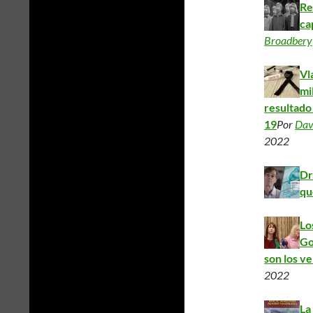
Re
ca
Broadbery
Vl
mi
resultado
19
Por
Dav
2022
Dr
qu
Lo
Go
son los v
2022
La