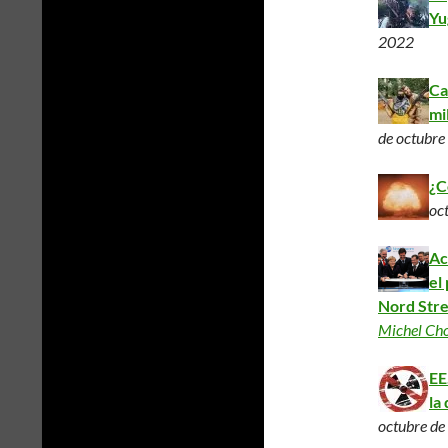
Yu
2022
Ca
mi
de octubre
¿C
oc
Ac
el
Nord Stre
Michel Ch
EE
la
octubre d