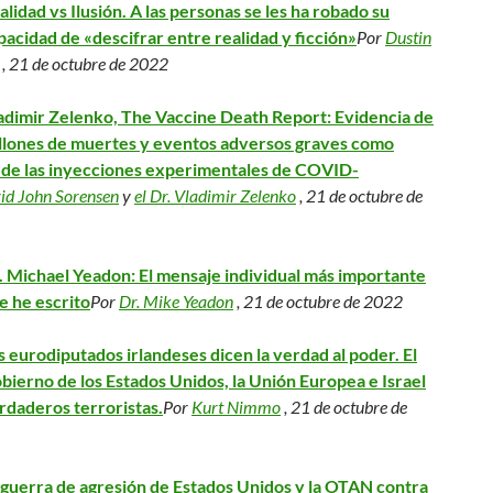
alidad vs Ilusión. A las personas se les ha robado su
pacidad de «descifrar entre realidad y ficción»
Por
Dustin
, 21 de octubre de 2022
adimir Zelenko, The Vaccine Death Report: Evidencia de
llones de muertes y eventos adversos graves como
 de las inyecciones experimentales de COVID-
id John Sorensen
y
el Dr. Vladimir Zelenko
, 21 de octubre de
. Michael Yeadon: El mensaje individual más importante
e he escrito
Por
Dr. Mike Yeadon
, 21 de octubre de 2022
s eurodiputados irlandeses dicen la verdad al poder. El
bierno de los Estados Unidos, la Unión Europea e Israel
erdaderos terroristas.
Por
Kurt Nimmo
, 21 de octubre de
 guerra de agresión de Estados Unidos y la OTAN contra