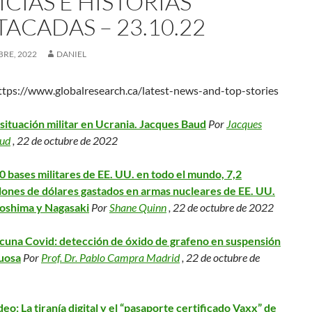
CIAS E HISTORIAS
ACADAS – 23.10.22
RE, 2022
DANIEL
tps://www.globalresearch.ca/latest-news-and-top-stories
 situación militar en Ucrania. Jacques Baud
Por
Jacques
ud
, 22 de octubre de 2022
0 bases militares de EE. UU. en todo el mundo, 7,2
llones de dólares gastados en armas nucleares de EE. UU.
oshima y Nagasaki
Por
Shane Quinn
, 22 de octubre de 2022
cuna Covid: detección de óxido de grafeno en suspensión
uosa
Por
Prof. Dr. Pablo Campra Madrid
, 22 de octubre de
deo: La tiranía digital y el “pasaporte certificado Vaxx” de