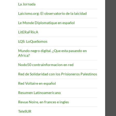
La Jornada
Laicismo.org: El observatorio de la laicidad
Le Monde Diplomatique en español
LitERaFRicA
LQS: LoQueSomos
Mundo negro digital. ¿Que esta pasando en
Africa?
Nodo50 contrainformacion en red
Red de Solidaridad con los Prisioneros Palestinos
Red Voltaire en español
Resumen Latinoamericano
Revue Noire, en frances e ingles
TeleSUR