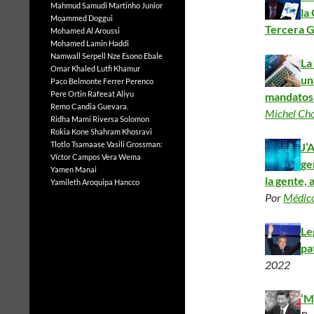
Mahmud Samudi
Martinho Junior
la
Moammed Doggui
Tercera 
Mohamed Al Aroussi
Mohamed Lamin Haddi
Namwall Serpell
Nze Esono Ebale
La
Omar Khaled Lutfi Khamur
un
Paco Belmonte Ferrer
Perenco
Pere Ortin
Rafeeat Aliyu
mandatos 
Remo Candia Guevara.
Michel Ch
Ridha Mami
Riversa Solomon
Rokia Kone
Shahram Khosravi
Tlotlo Tsamaase
Vasili Grossman:
J’
Víctor Campos Vera
Wema
ge
Yamen Manai
la gente, 
Yamileth Aroquipa Hancco
Por
Médico
Le
pa
2022
‘M