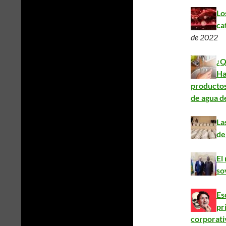
Lo
ca
de 2022
¿Q
Ha
productos
de agua d
La
de
El
so
Es
pr
corporati