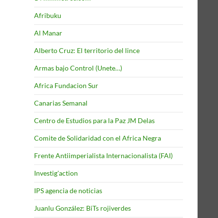
Afribuku
Al Manar
Alberto Cruz: El territorio del lince
Armas bajo Control (Unete…)
Africa Fundacion Sur
Canarias Semanal
Centro de Estudios para la Paz JM Delas
Comite de Solidaridad con el Africa Negra
Frente Antiimperialista Internacionalista (FAI)
Investig'action
IPS agencia de noticias
Juanlu González: BiTs rojiverdes