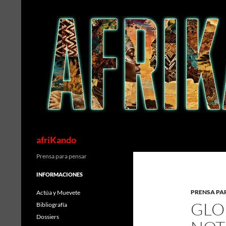
Saltar
al
contenido
Buscar
afriKando
Prensa para pensar
INFORMACIONES
PRENSA PA
Actúa y Muevete
GLO
Bibliografía
Dossiers