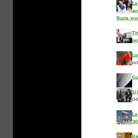
La
an
Rusia. sco
Th
po
Lo
oc
Gu
Si
04
La
30
Ki