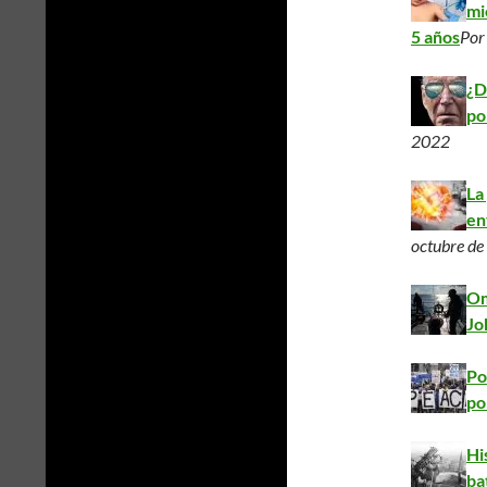
mi
5 años
Po
¿D
po
2022
La
en
octubre d
Om
Jo
Po
po
Hi
ba