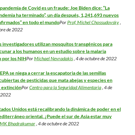
 pandemia de Covid es un fraude: Joe Biden dice: “La
ndemia ha terminado”, un día después, 1,241,693 nuevos
nfirmados” en todo el mundo
Por
Prof. Michel Chossudovsky
,
bre de 2022
s investigadores utilizan mosquitos transgénicos para
cunar a los humanos en un estudio sobre la malaria
o por los NIH
Por
Michael Nevradakis
, 4 de octubre de 2022
 EPA se niega a cerrar la escapatoria de las semillas
cubiertas de pesticidas que mata abejas y especies en
e extinción
Por
Centro para la Seguridad Alimentaria
, 4 de
e 2022
tados Unidos está recalibrando la dinámica de poder en el
diterráneo oriental. ¿Puede el sur de Asia estar muy
MK Bhadrakumar
, 4 de octubre de 2022