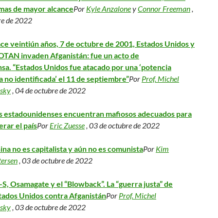
mas de mayor alcance
Por
Kyle Anzalone
y
Connor Freeman
,
re de 2022
ce veintiún años, 7 de octubre de 2001, Estados Unidos y
 OTAN invaden Afganistán: fue un acto de
sa. “Estados Unidos fue atacado por una ‘potencia
 no identificada’ el 11 de septiembre”
Por
Prof. Michel
sky
, 04 de octubre de 2022
s estadounidenses encuentran mafiosos adecuados para
erar el país
Por
Eric Zuesse
, 03 de octubre de 2022
ina no es capitalista y aún no es comunista
Por
Kim
tersen
, 03 de octubre de 2022
-S, Osamagate y el “Blowback”. La “guerra justa” de
tados Unidos contra Afganistán
Por
Prof. Michel
sky
, 03 de octubre de 2022