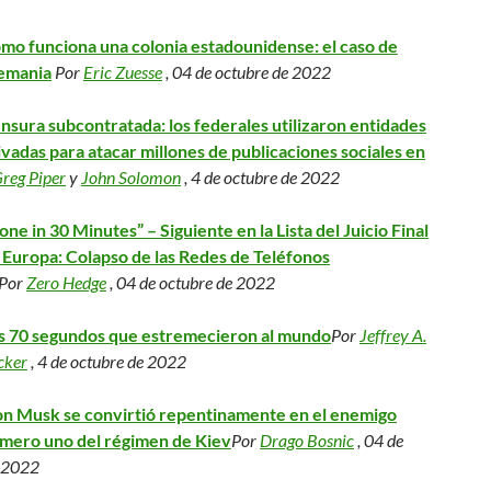
mo funciona una colonia estadounidense: el caso de
emania
Por
Eric Zuesse
, 04 de octubre de 2022
nsura subcontratada: los federales utilizaron entidades
ivadas para atacar millones de publicaciones sociales en
reg Piper
y
John Solomon
, 4 de octubre de 2022
one in 30 Minutes” – Siguiente en la Lista del Juicio Final
 Europa: Colapso de las Redes de Teléfonos
Por
Zero Hedge
, 04 de octubre de 2022
s 70 segundos que estremecieron al mundo
Por
Jeffrey A.
cker
, 4 de octubre de 2022
on Musk se convirtió repentinamente en el enemigo
mero uno del régimen de Kiev
Por
Drago Bosnic
, 04 de
e 2022