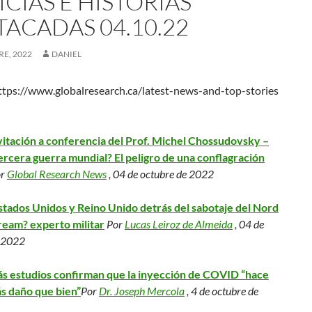
CIAS E HISTORIAS
TACADAS 04.10.22
E, 2022
DANIEL
ttps://www.globalresearch.ca/latest-news-and-top-stories
vitación a conferencia del Prof. Michel Chossudovsky –
ercera guerra mundial? El peligro de una conflagración
or
Global Research News
, 04 de octubre de 2022
stados Unidos y Reino Unido detrás del sabotaje del Nord
ream? experto militar
Por
Lucas Leiroz de Almeida
, 04 de
e 2022
s estudios confirman que la inyección de COVID “hace
s daño que bien”
Por
Dr. Joseph Mercola
, 4 de octubre de