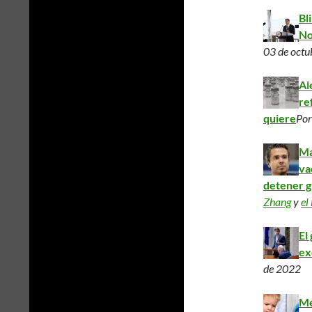
Bl
No
03 de octu
Al
re
quiere
Po
Ma
va
detener g
Zhang
y
el
El
ex
de 2022
Mé