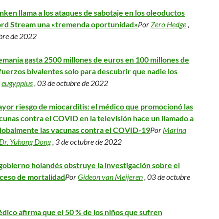
inken llama a los ataques de sabotaje en los oleoductos
rd Stream una «tremenda oportunidad»
Por
Zero Hedge
,
bre de 2022
emania gasta 2500 millones de euros en 100 millones de
fuerzos bivalentes solo para descubrir que nadie los
r
eugyppius
, 03 de octubre de 2022
yor riesgo de miocarditis: el médico que promocionó las
cunas contra el COVID en la televisión hace un llamado a
lobalmente las vacunas contra el COVID-19
Por
Marina
 Dr. Yuhong Dong
, 3 de octubre de 2022
 gobierno holandés obstruye la investigación sobre el
ceso de mortalidad
Por
Gideon van Meijeren
, 03 de octubre
dico afirma que el 50 % de los niños que sufren