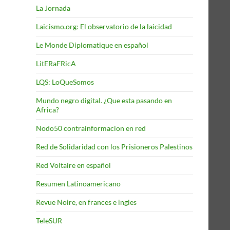
La Jornada
Laicismo.org: El observatorio de la laicidad
Le Monde Diplomatique en español
LitERaFRicA
LQS: LoQueSomos
Mundo negro digital. ¿Que esta pasando en
Africa?
Nodo50 contrainformacion en red
Red de Solidaridad con los Prisioneros Palestinos
Red Voltaire en español
Resumen Latinoamericano
Revue Noire, en frances e ingles
TeleSUR