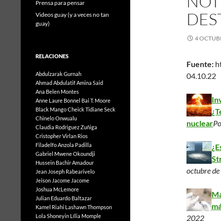
NOTI
Prensa para pensar
DES
Videos guay (y a veces no tan
guay)
4 OCTUBR
RELACIONES
Fuente:
h
Abdulzarak Gurnah
04.10.22
Ahmad Abdulatif
Amina Said
Ana Belen Montes
In
Anne Laure Bonnel
Bai T. Moore
Black Mango
Cheick Tidiane Seck
¿T
Chinelo Onwualu
nuclear
P
Claudia Rodriguez Zuñiga
Cristopher Virlan Rios
Filadelfo Anzola Padilla
¿E
Gabriel Mwene Okoundji
St
Hussein Bachir Amadour
octubre d
Jean Joseph Rabearivelo
Jeison Jacome Jacome
Joshua McLemore
Má
Julian Eduardo Baltazar
má
Kamel Riahi
Lashawn Thompson
Lola Shoneyin
Lília Momple
2022