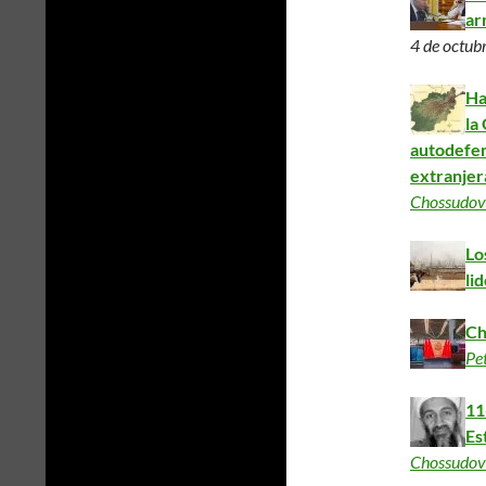
ar
4 de octub
Ha
la
autodefen
extranjera
Chossudov
Lo
lid
Ch
Pe
11
Es
Chossudov