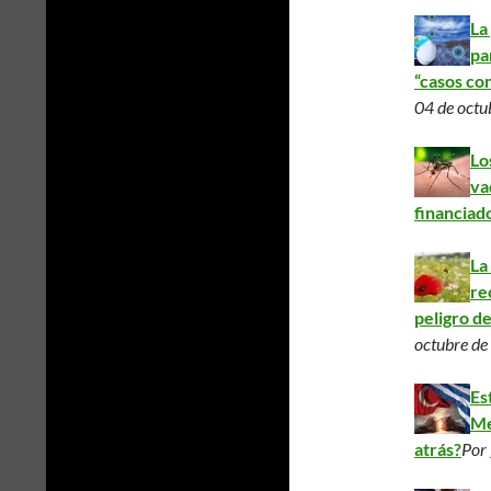
La
pa
“casos co
04 de octu
Lo
va
financiad
La
re
peligro d
octubre d
Es
Me
atrás?
Por