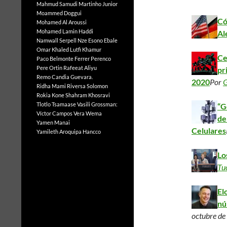
Mahmud Samudi
Martinho Junior
Moammed Doggui
Có
Mohamed Al Aroussi
Mohamed Lamin Haddi
Al
Namwall Serpell
Nze Esono Ebale
Omar Khaled Lutfi Khamur
Ce
Paco Belmonte Ferrer
Perenco
Pere Ortin
Rafeeat Aliyu
pr
Remo Candia Guevara.
2020
Por
G
Ridha Mami
Riversa Solomon
Rokia Kone
Shahram Khosravi
Tlotlo Tsamaase
Vasili Grossman:
“G
Víctor Campos Vera
Wema
de
Yamen Manai
Celulares
Yamileth Aroquipa Hancco
Lo
Tu
El
nú
octubre d