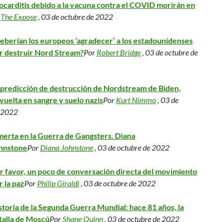
ocarditis debido a la vacuna contra el COVID morirán en
r
The Expose
, 03 de octubre de 2022
eberían los europeos ‘agradecer’ a los estadounidenses
r destruir Nord Stream?
Por
Robert Bridge
, 03 de octubre de
 predicción de destrucción de Nordstream de Biden,
vuelta en sangre y suelo nazis
Por
Kurt Nimmo
, 03 de
e 2022
erta en la Guerra de Gangsters. Diana
hnstone
Por
Diana Johnstone
, 03 de octubre de 2022
r favor, un poco de conversación directa del movimiento
r la paz
Por
Philip Giraldi
, 03 de octubre de 2022
storia de la Segunda Guerra Mundial: hace 81 años, la
talla de Moscú
Por
Shane Quinn
, 03 de octubre de 2022