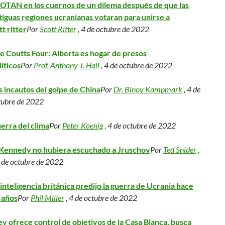
 OTAN en los cuernos de un dilema después de que las
tiguas regiones ucranianas votaran para unirse a
tt ritter
Por
Scott Ritter
, 4 de octubre de 2022
e Coutts Four: Alberta es hogar de presos
líticos
Por
Prof. Anthony J. Hall
, 4 de octubre de 2022
s incautos del golpe de China
Por
Dr. Binoy Kampmark
, 4 de
tubre de 2022
erra del clima
Por
Peter Koenig
, 4 de octubre de 2022
 Kennedy no hubiera escuchado a Jruschov
Por
Ted Snider
,
 de octubre de 2022
 inteligencia británica predijo la guerra de Ucrania hace
 años
Por
Phil Miller
, 4 de octubre de 2022
ev ofrece control de objetivos de la Casa Blanca, busca