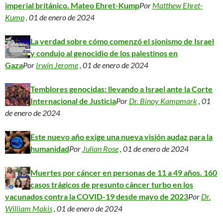
imperial británico. Mateo Ehret-Kump
Por
Matthew Ehret-
Kump
, 01 de enero de 2024
La verdad sobre cómo comenzó el sionismo de Israel
y condujo al genocidio de los palestinos en
Gaza
Por
Irwin Jerome
, 01 de enero de 2024
Temblores genocidas: llevando a Israel ante la Corte
Internacional de Justicia
Por
Dr. Binoy Kampmark
, 01
de enero de 2024
Este nuevo año exige una nueva visión audaz para la
humanidad
Por
Julian Rose
, 01 de enero de 2024
Muertes por cáncer en personas de 11 a 49 años. 160
casos trágicos de presunto cáncer turbo en los
vacunados contra la COVID-19 desde mayo de 2023
Por
Dr.
William Makis
, 01 de enero de 2024