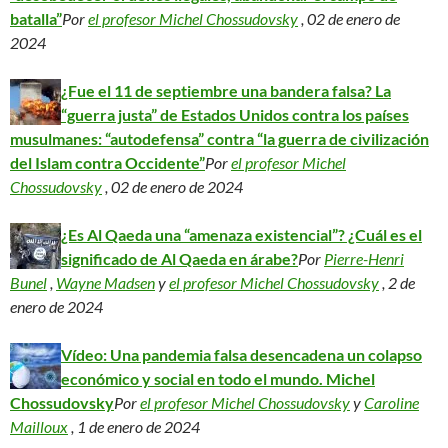
batalla”
Por
el profesor Michel Chossudovsky
, 02 de enero de
2024
¿Fue el 11 de septiembre una bandera falsa? La
“guerra justa” de Estados Unidos contra los países
musulmanes: “autodefensa” contra “la guerra de civilización
del Islam contra Occidente”
Por
el profesor Michel
Chossudovsky
, 02 de enero de 2024
¿Es Al Qaeda una “amenaza existencial”? ¿Cuál es el
significado de Al Qaeda en árabe?
Por
Pierre-Henri
Bunel
,
Wayne Madsen
y
el profesor Michel Chossudovsky
, 2 de
enero de 2024
Vídeo: Una pandemia falsa desencadena un colapso
económico y social en todo el mundo. Michel
Chossudovsky
Por
el profesor Michel Chossudovsky
y
Caroline
Mailloux
, 1 de enero de 2024