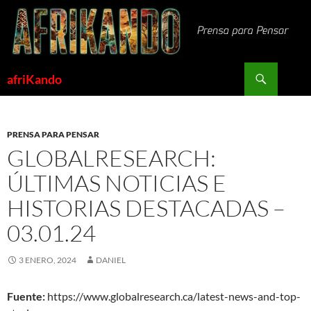
Saltar
al
contenido
Buscar
afriKando
PRENSA PARA PENSAR
GLOBALRESEARCH:
ÚLTIMAS NOTICIAS E
HISTORIAS DESTACADAS –
03.01.24
3 ENERO, 2024
DANIEL
Fuente:
https://www.globalresearch.ca/latest-news-and-top-