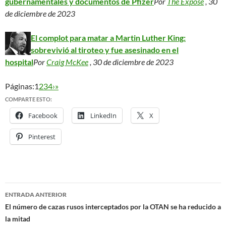
gubernamentales y documentos de Pfizer
Por
The Expose
, 30
de diciembre de 2023
El complot para matar a Martin Luther King:
sobrevivió al tiroteo y fue asesinado en el
hospital
Por
Craig McKee
, 30 de diciembre de 2023
Páginas:
1
2
3
4
›
»
COMPARTE ESTO:
Facebook
LinkedIn
X
Pinterest
ENTRADA ANTERIOR
Navegación
El número de cazas rusos interceptados por la OTAN se ha reducido a
la mitad