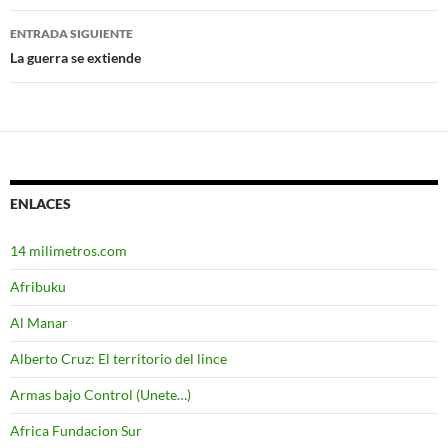
de
entradas
ENTRADA SIGUIENTE
La guerra se extiende
ENLACES
14 milimetros.com
Afribuku
Al Manar
Alberto Cruz: El territorio del lince
Armas bajo Control (Unete…)
Africa Fundacion Sur