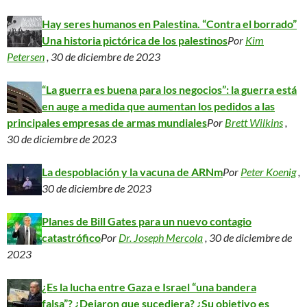
Hay seres humanos en Palestina. “Contra el borrado”
Una historia pictórica de los palestinos
Por
Kim
Petersen
, 30 de diciembre de 2023
“La guerra es buena para los negocios”: la guerra está
en auge a medida que aumentan los pedidos a las
principales empresas de armas mundiales
Por
Brett Wilkins
,
30 de diciembre de 2023
La despoblación y la vacuna de ARNm
Por
Peter Koenig
,
30 de diciembre de 2023
Planes de Bill Gates para un nuevo contagio
catastrófico
Por
Dr. Joseph Mercola
, 30 de diciembre de
2023
¿Es la lucha entre Gaza e Israel “una bandera
falsa”? ¿Dejaron que sucediera? ¿Su objetivo es