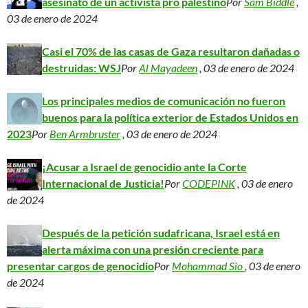
asesinato de un activista pro palestino
Por
Sam Biddle
,
03 de enero de 2024
Casi el 70% de las casas de Gaza resultaron dañadas o
destruidas: WSJ
Por
Al Mayadeen
, 03 de enero de 2024
Los principales medios de comunicación no fueron
buenos para la política exterior de Estados Unidos en
2023
Por
Ben Armbruster
, 03 de enero de 2024
¡Acusar a Israel de genocidio ante la Corte
Internacional de Justicia!
Por
CODEPINK
, 03 de enero
de 2024
Después de la petición sudafricana, Israel está en
alerta máxima con una presión creciente para
presentar cargos de genocidio
Por
Mohammad Sio
, 03 de enero
de 2024