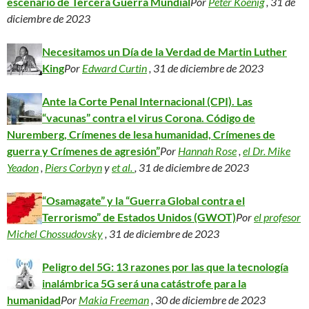
escenario de Tercera Guerra Mundial
Por
Peter Koenig
, 31 de
diciembre de 2023
Necesitamos un Día de la Verdad de Martin Luther
King
Por
Edward Curtin
, 31 de diciembre de 2023
Ante la Corte Penal Internacional (CPI). Las
“vacunas” contra el virus Corona. Código de
Nuremberg, Crímenes de lesa humanidad, Crímenes de
guerra y Crímenes de agresión”
Por
Hannah Rose
,
el Dr. Mike
Yeadon
,
Piers Corbyn
y
et al.
, 31 de diciembre de 2023
“Osamagate” y la “Guerra Global contra el
Terrorismo” de Estados Unidos (GWOT)
Por
el profesor
Michel Chossudovsky
, 31 de diciembre de 2023
Peligro del 5G: 13 razones por las que la tecnología
inalámbrica 5G será una catástrofe para la
humanidad
Por
Makia Freeman
, 30 de diciembre de 2023