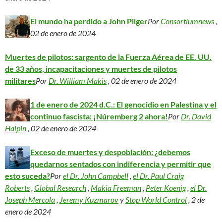
El mundo ha perdido a John Pilger
Por
Consortiumnews
,
02 de enero de 2024
Muertes de pilotos: sargento de la Fuerza Aérea de EE. UU.
de 33 años, incapacitaciones y muertes de pilotos
militares
Por
Dr. William Makis
, 02 de enero de 2024
1 de enero de 2024 d.C.: El genocidio en Palestina y el
continuo fascista: ¡Núremberg 2 ahora!
Por
Dr. David
Halpin
, 02 de enero de 2024
Exceso de muertes y despoblación: ¿debemos
quedarnos sentados con indiferencia y permitir que
esto suceda?
Por
el Dr. John Campbell
,
el Dr. Paul Craig
Roberts
,
Global Research
,
Makia Freeman
,
Peter Koenig
,
el Dr.
Joseph Mercola
,
Jeremy Kuzmarov
y
Stop World Control
, 2 de
enero de 2024