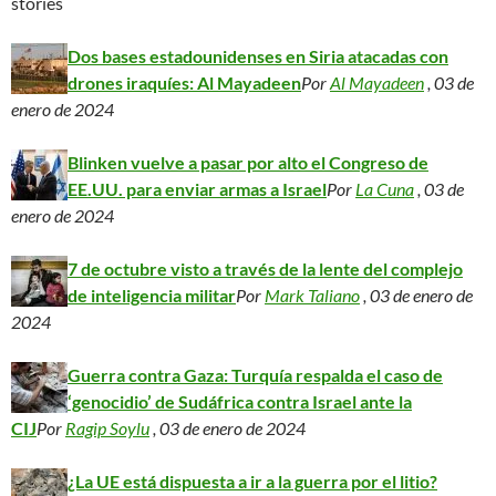
stories
Dos bases estadounidenses en Siria atacadas con
drones iraquíes: Al Mayadeen
Por
Al Mayadeen
, 03 de
enero de 2024
Blinken vuelve a pasar por alto el Congreso de
EE.UU. para enviar armas a Israel
Por
La Cuna
, 03 de
enero de 2024
7 de octubre visto a través de la lente del complejo
de inteligencia militar
Por
Mark Taliano
, 03 de enero de
2024
Guerra contra Gaza: Turquía respalda el caso de
‘genocidio’ de Sudáfrica contra Israel ante la
CIJ
Por
Ragip Soylu
, 03 de enero de 2024
¿La UE está dispuesta a ir a la guerra por el litio?