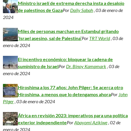
Ministro israelí de extrema derecha insta a desalojo
de palestinos de Gaza
Por
Daily Sabah
, 03 de enero de
2024
Miles de personas marchan en Estambul gritando
‘Israel asesino, sal de Palestina’
Por
TRT World
, 03 de
enero de 2024
El incentivo económico: bloquear la cadena de
suministro de Israel
Por
Dr. Binoy Kampmark
, 03 de
enero de 2024
Hiroshima a los 77 años: John Pilger: Se acerca otro
Hiroshima, a menos que lo detengamos ahora
Por
John
Pilger
, 03 de enero de 2024
África en revisión 2023: imperativos para una política
exterior independiente
Por
Abayomi Azikiwe
, 02 de
enero de 2024