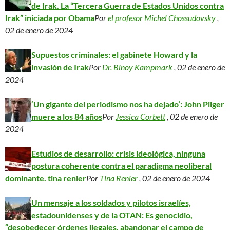
de Irak. La “Tercera Guerra de Estados Unidos contra
Irak” iniciada por Obama
Por
el profesor Michel Chossudovsky
,
02 de enero de 2024
Supuestos criminales: el gabinete Howard y la
invasión de Irak
Por
Dr. Binoy Kampmark
, 02 de enero de
2024
‘Un gigante del periodismo nos ha dejado’: John Pilger
muere a los 84 años
Por
Jessica Corbett
, 02 de enero de
2024
Estudios de desarrollo: crisis ideológica, ninguna
postura coherente contra el paradigma neoliberal
dominante. tina renier
Por
Tina Renier
, 02 de enero de 2024
Un mensaje a los soldados y pilotos israelíes,
estadounidenses y de la OTAN: Es genocidio,
“desobedecer órdenes ilegales, abandonar el campo de