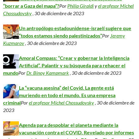
“borrar a Gaza del mapa”?
Por
Philip Giraldi
y
el profesor Michel
Chossudovsky
, 30 de diciembre de 2023
Un antropólogo estadounidense-israelí sugiere que
“todos estamos siendo palestinizados”
Por
Jeremy
Kuzmarov
, 30 de diciembre de 2023
Amoral Compass: “Crear y gobernar la Inteligencia
Artificial”. Palantir y su búsqueda para rehacer el
mundo
Por
Dr. Binoy Kampmark
, 30 de diciembre de 2023
La “vacuna asesina” del Covid. La gente está
muriendo en todo el mundo. Es una empresa
criminal
Por
el profesor Michel Chossudovsky
, 30 de diciembre de
2023
Agenda para despoblar el planeta mediante la
vacunación contra el COVID. Revelado por informes