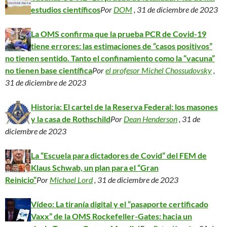
estudios científicos
Por
DOM
, 31 de diciembre de 2023
La OMS confirma que la prueba PCR de Covid-19
tiene errores: las estimaciones de “casos positivos”
no tienen sentido. Tanto el confinamiento como la “vacuna”
no tienen base científica
Por
el profesor Michel Chossudovsky
,
31 de diciembre de 2023
Historia: El cartel de la Reserva Federal: los masones
y la casa de Rothschild
Por
Dean Henderson
, 31 de
diciembre de 2023
La “Escuela para dictadores de Covid” del FEM de
Klaus Schwab, un plan para el “Gran
Reinicio”
Por
Michael Lord
, 31 de diciembre de 2023
Vídeo: La tiranía digital y el “pasaporte certificado
Vaxx” de la OMS Rockefeller-Gates: hacia un