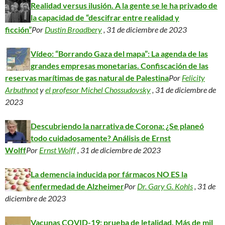
Realidad versus ilusión. A la gente se le ha privado de
la capacidad de “descifrar entre realidad y
ficción”
Por
Dustin Broadbery
, 31 de diciembre de 2023
Vídeo: “Borrando Gaza del mapa”: La agenda de las
grandes empresas monetarias. Confiscación de las
reservas marítimas de gas natural de Palestina
Por
Felicity
Arbuthnot
y
el profesor Michel Chossudovsky
, 31 de diciembre de
2023
Descubriendo la narrativa de Corona: ¿Se planeó
todo cuidadosamente? Análisis de Ernst
Wolff
Por
Ernst Wolff
, 31 de diciembre de 2023
La demencia inducida por fármacos NO ES la
enfermedad de Alzheimer
Por
Dr. Gary G. Kohls
, 31 de
diciembre de 2023
Vacunas COVID-19: prueba de letalidad. Más de mil