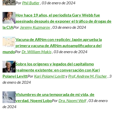
Por
Phil Butler
, 03 de enero de 2024
Hoy hace 19 años, el periodista Gary Webb fue
asesinado después de exponer el tráfico de drogas de
la CIA
Por
Jeremy Kuzmarov
, 03 de enero de 2024
Vacuna de ARNm con replicón: Japón aprueba la
primera vacuna de ARNm autoamplificadora del
mundo
Por
Dr. William Makis
, 03 de enero de 2024
Sobre los orígenes y legados del capitalismo
realmente existente: en conversación con Kari
Polanyi Levitt
Por
Kari Polanyi Levitt
y
Prof. Andrew M. Fischer
, 3
de enero de 2024
Vislumbres de una temporada de mi vida, de
verdad. Noemí Lobo
Por
Dra. Naomi Wolf
, 03 de enero
de 2024