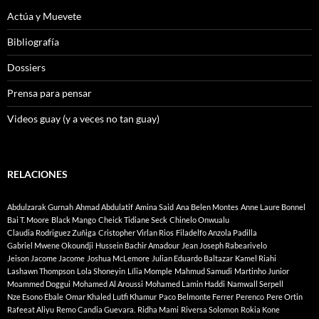
Actúa y Muevete
Bibliografía
Dossiers
Prensa para pensar
Videos guay (y a veces no tan guay)
RELACIONES
Abdulzarak Gurnah
Ahmad Abdulatif
Amina Said
Ana Belen Montes
Anne Laure Bonnel
Bai T. Moore
Black Mango
Cheick Tidiane Seck
Chinelo Onwualu
Claudia Rodriguez Zuñiga
Cristopher Virlan Rios
Filadelfo Anzola Padilla
Gabriel Mwene Okoundji
Hussein Bachir Amadour
Jean Joseph Rabearivelo
Jeison Jacome Jacome
Joshua McLemore
Julian Eduardo Baltazar
Kamel Riahi
Lashawn Thompson
Lola Shoneyin
Lília Momple
Mahmud Samudi
Martinho Junior
Moammed Doggui
Mohamed Al Aroussi
Mohamed Lamin Haddi
Namwall Serpell
Nze Esono Ebale
Omar Khaled Lutfi Khamur
Paco Belmonte Ferrer
Perenco
Pere Ortin
Rafeeat Aliyu
Remo Candia Guevara.
Ridha Mami
Riversa Solomon
Rokia Kone