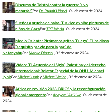
Discurso de Tolstoi contra la guerra: “¡No
matarás!”
Por
Dr. Rudolf Hänsel
, 01 de enero de 2024
Sueños a prueba de balas: Turkiye exhibe pinturas de
niños de Gaza
Por
TRT World
, 01 de enero de 2024
Medio Oriente: Pirómanos gritan “Fuego”. El insidioso
“requisito previo para la paz” de
Netanyahu
Por
Manlio Dinucci
, 01 de enero de 2024
Vídeo: “El Acuerdo del Siglo”, Palestina y el derecho
internacional: Relator Especial de la ONU, Michael
Lynk
Por
Michael Lynk
y
Michael Welch
, 01 de enero de 2024
África en revisión 2023: BRICS y la reconfiguración
global emergente
Por
Abayomi Azikiwe
, 01 de enero de
2024