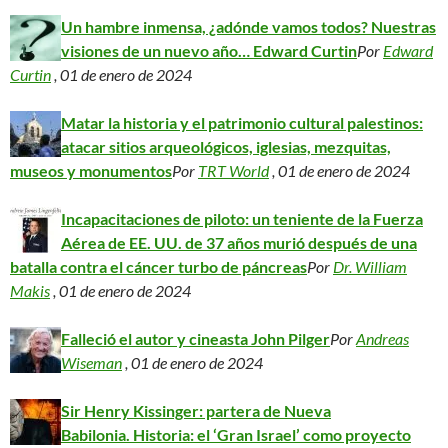
Un hambre inmensa, ¿adónde vamos todos? Nuestras
visiones de un nuevo año… Edward Curtin
Por
Edward
Curtin
, 01 de enero de 2024
Matar la historia y el patrimonio cultural palestinos:
atacar sitios arqueológicos, iglesias, mezquitas,
museos y monumentos
Por
TRT World
, 01 de enero de 2024
Incapacitaciones de piloto: un teniente de la Fuerza
Aérea de EE. UU. de 37 años murió después de una
batalla contra el cáncer turbo de páncreas
Por
Dr. William
Makis
, 01 de enero de 2024
Falleció el autor y cineasta John Pilger
Por
Andreas
Wiseman
, 01 de enero de 2024
Sir Henry Kissinger: partera de Nueva
Babilonia. Historia: el ‘Gran Israel’ como proyecto