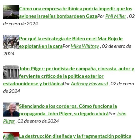
Cómo una empresa británica podría impedir que los
aviones israelíes bombardeen Gaza
Por
Phil Miller
, 02
de enero de 2024
Por qué la estrategia de Biden en el Mar Rojo le
explotará en la cara
Por
Mike Whitney
, 02 de enero de
2024
John Pilger: periodista de campaña, cineasta, autor y
ferviente crítico de la política exterior
estadounidense y británica
Por
Anthony Hayward
, 02 de enero
de 2024
Silenciando a los corderos. Cómo funciona la
propaganda. John Pilger, su legado vivirá
Por
John
Pilger
, 02 de enero de 2024
La destrucción diseñada y la fragmentación política