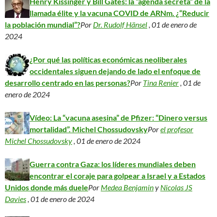
Henry Kissinger y Bill Gates: la “agenda secreta” de la
llamada élite y la vacuna COVID de ARNm. ¿“Reducir
la población mundial”?
Por
Dr. Rudolf Hänsel
, 01 de enero de
2024
¿Por qué las políticas económicas neoliberales
occidentales siguen dejando de lado el enfoque de
desarrollo centrado en las personas?
Por
Tina Renier
, 01 de
enero de 2024
Vídeo: La “vacuna asesina” de Pfizer: “Dinero versus
mortalidad”. Michel Chossudovsky
Por
el profesor
Michel Chossudovsky
, 01 de enero de 2024
Guerra contra Gaza: los líderes mundiales deben
encontrar el coraje para golpear a Israel y a Estados
Unidos donde más duele
Por
Medea Benjamin
y
Nicolas JS
Davies
, 01 de enero de 2024