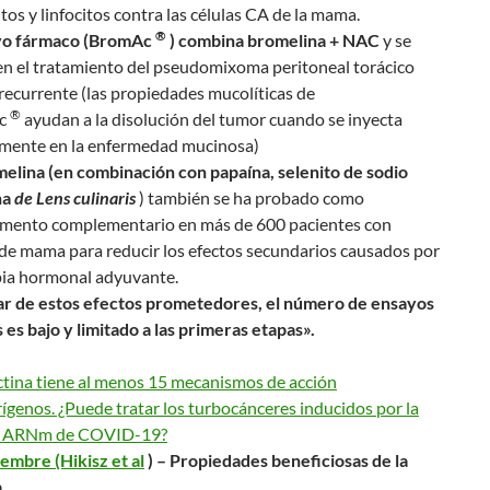
os y linfocitos contra las células CA de la mama.
®
vo fármaco (BromAc
) combina bromelina + NAC
y se
 en el tratamiento del pseudomixoma peritoneal torácico
ecurrente (las propiedades mucolíticas de
®
c
ayudan a la disolución del tumor cuando se inyecta
amente en la enfermedad mucinosa)
melina (en combinación con papaína, selenito de sodio
na
de Lens culinaris
) también se ha probado como
mento complementario en más de 600 pacientes con
de mama para reducir los efectos secundarios causados ​​por
pia hormonal adyuvante.
ar de estos efectos prometedores, el número de ensayos
s es bajo y limitado a las primeras etapas».
ctina tiene al menos 15 mecanismos de acción
ígenos. ¿Puede tratar los turbocánceres inducidos por la
e ARNm de COVID-19?
embre (Hikisz et al
) – Propiedades beneficiosas de la
a