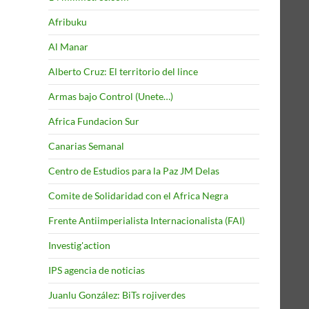
Afribuku
Al Manar
Alberto Cruz: El territorio del lince
Armas bajo Control (Unete…)
Africa Fundacion Sur
Canarias Semanal
Centro de Estudios para la Paz JM Delas
Comite de Solidaridad con el Africa Negra
Frente Antiimperialista Internacionalista (FAI)
Investig'action
IPS agencia de noticias
Juanlu González: BiTs rojiverdes