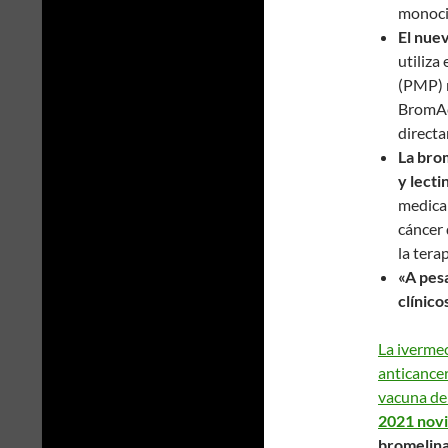
monocit
El nue
utiliza
(PMP) r
BromA
direct
La bro
y
lecti
medica
cáncer 
la tera
«A pes
clínico
La iverme
anticancer
vacuna d
2021 novi
bromelin