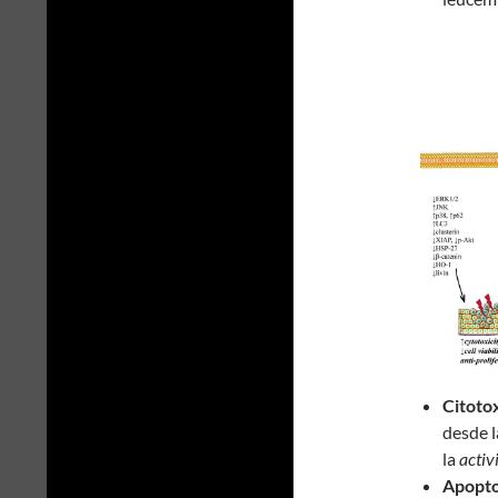
Citotox
desde l
la
activ
Apopto