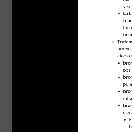
y an
La b
teji
inte
(mod
Tratam
bromeli
efecto 
bro
pos
brom
pul
brom
infl
bro
cier
E
b