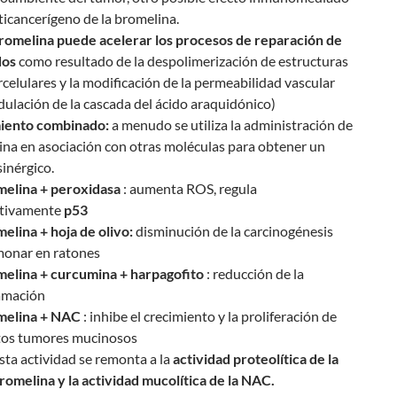
ticancerígeno de la bromelina.
romelina puede acelerar los procesos de reparación de
dos
como resultado de la despolimerización de estructuras
rcelulares y la modificación de la permeabilidad vascular
ulación de la cascada del ácido araquidónico)
iento combinado:
a menudo se utiliza la administración de
na en asociación con otras moléculas para obtener un
sinérgico.
melina + peroxidasa
: aumenta ROS, regula
itivamente
p53
elina + hoja de olivo:
disminución de la carcinogénesis
monar en ratones
elina + curcumina + harpagofito
: reducción de la
amación
melina + NAC
: inhibe el crecimiento y la proliferación de
tos tumores mucinosos
sta actividad se remonta a la
actividad proteolítica de la
romelina y la actividad mucolítica de la NAC.