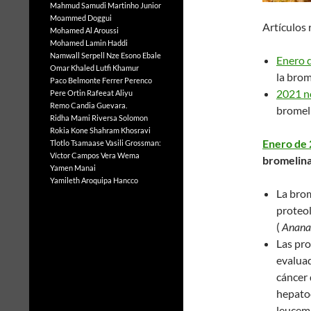
Mahmud Samudi
Martinho Junior
Moammed Doggui
Artículos 
Mohamed Al Aroussi
Mohamed Lamin Haddi
Namwall Serpell
Nze Esono Ebale
Enero d
Omar Khaled Lutfi Khamur
la brom
Paco Belmonte Ferrer
Perenco
2021 no
Pere Ortin
Rafeeat Aliyu
Remo Candia Guevara.
bromel
Ridha Mami
Riversa Solomon
Rokia Kone
Shahram Khosravi
Enero de 
Tlotlo Tsamaase
Vasili Grossman:
Víctor Campos Vera
Wema
bromelina
Yamen Manai
Yamileth Aroquipa Hancco
La brom
proteol
(
Anana
Las pro
evaluad
cáncer 
hepatoc
leucemi