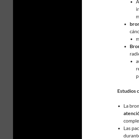
A
i
m
brom
cán
m
Brom
radi
a
r
p
Estudios c
La bro
atenci
complem
Las pa
durant