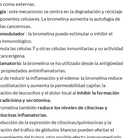
s como externas.
gia
: este mecanismo se centra en la degradación y reciclaje
onentes celulares. La bromelina aumenta la autofagia de
ulas cancerosas.
omodulador
: la bromelina puede estimular o inhibir el
a inmunológico.
mula las células T y otras células inmunitarias y su actividad
cancerígena.
lamatorio:
la bromelina se ha utilizado desde la antigüedad
 propiedades antiinflamatorias.
z de reducir la inflamación y el edema: la bromelina reduce
asodilatación y aumenta la permeabilidad capilar, la
ación de leucocitos y el dolor local al
inhibir la formación
radicinina y serotonina.
bromelina también
reduce los niveles de citocinas y
iocinas inflamatorias.
educción de la expresión de citocinas/quimiocinas y la
ración del tráfico de glóbulos blancos pueden afectar el
oambiente del tumor, otro posible efecto inmunomediado