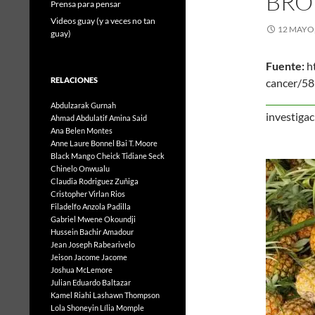
BRO
Prensa para pensar
Videos guay (y a veces no tan
12 MAYO,
guay)
Fuente:
h
RELACIONES
can
Abdulzarak Gurnah
i
nvest
Ahmad Abdulatif
Amina Said
Ana Belen Montes
Anne Laure Bonnel
Bai T. Moore
Black Mango
Cheick Tidiane Seck
Chinelo Onwualu
Claudia Rodriguez Zuñiga
Cristopher Virlan Rios
Filadelfo Anzola Padilla
Gabriel Mwene Okoundji
Hussein Bachir Amadour
Jean Joseph Rabearivelo
Jeison Jacome Jacome
Joshua McLemore
Julian Eduardo Baltazar
Kamel Riahi
Lashawn Thompson
Lola Shoneyin
Lília Momple