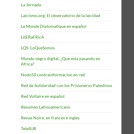
La Jornada
Laicismo.org: El observatorio de la laicidad
Le Monde Diplomatique en español
LitERaFRicA
LQS: LoQueSomos
Mundo negro digital. ¿Que esta pasando en
Africa?
Nodo50 contrainformacion en red
Red de Solidaridad con los Prisioneros Palestinos
Red Voltaire en español
Resumen Latinoamericano
Revue Noire, en frances e ingles
TeleSUR