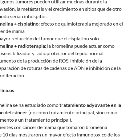
lgunos tumores pueden utilizar mucinas durante la
nvasión, la metástasis y el crecimiento en sitios que de otro
odo serían inhóspitos.
elina + cisplatino:
efecto de quimioterapia mejorado en el
cer de mama
ayor reducción del tumor que el cisplatino solo
elina + radioterapia:
la bromelina puede actuar como
osensibilizador y radioprotector del tejido normal.
umento de la producción de ROS, inhibición de la
eparación de roturas de cadenas de ADN e inhibición de la
roliferación
línicos
melina se ha estudiado como
tratamiento adyuvante en la
ón del cáncer
(no como tratamiento principal, sino como
ento a un tratamiento principal).
cientes con cáncer de mama que tomaron bromelina
e 10 días mostraron un mayor efecto inmunotoxico de los