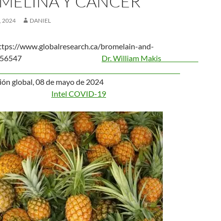
MELINA Y CÁNCER
 2024
DANIEL
ttps://www.globalresearch.ca/bromelain-and-
cer/5856547
Dr. William Makis
igación global, 08 de mayo de 2024
Intel COVID-19