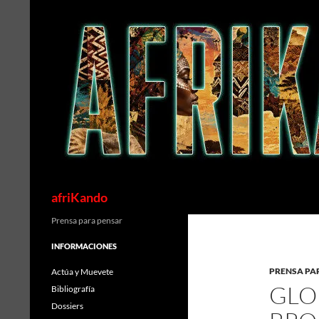
Saltar
al
contenido
Buscar
afriKando
Prensa para pensar
INFORMACIONES
PRENSA PA
Actúa y Muevete
GLO
Bibliografía
Dossiers