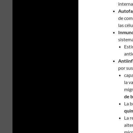
interna
Autofa
de comp
las cél
Inmun
sistem
Esti
anti
Antiinf
por sus
capa
la v
migr
de b
La 
quim
La r
alte
micr