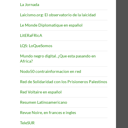
La Jornada
Laicismo.org: El observatorio de la laicidad
Le Monde Diplomatique en español
LitERaFRicA
LQS: LoQueSomos
Mundo negro digital. ¿Que esta pasando en
Africa?
Nodo50 contrainformacion en red
Red de Solidaridad con los Prisioneros Palestinos
Red Voltaire en español
Resumen Latinoamericano
Revue Noire, en frances e ingles
TeleSUR