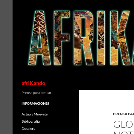
Saltar
al
contenido
Buscar
afriKando
Prensa para pensar
INFORMACIONES
PRENSA PA
Actúa y Muevete
GLO
Bibliografía
Dossiers