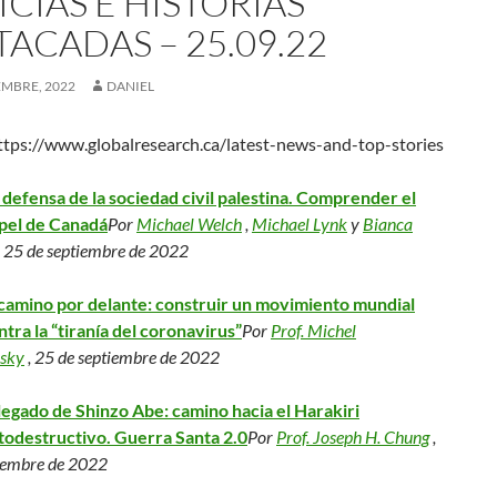
CIAS E HISTORIAS
ACADAS – 25.09.22
EMBRE, 2022
DANIEL
tps://www.globalresearch.ca/latest-news-and-top-stories
 defensa de la sociedad civil palestina. Comprender el
pel de Canadá
Por
Michael Welch
,
Michael Lynk
y
Bianca
, 25 de septiembre de 2022
 camino por delante: construir un movimiento mundial
ntra la “tiranía del coronavirus”
Por
Prof. Michel
sky
, 25 de septiembre de 2022
 legado de Shinzo Abe: camino hacia el Harakiri
todestructivo. Guerra Santa 2.0
Por
Prof. Joseph H. Chung
,
iembre de 2022