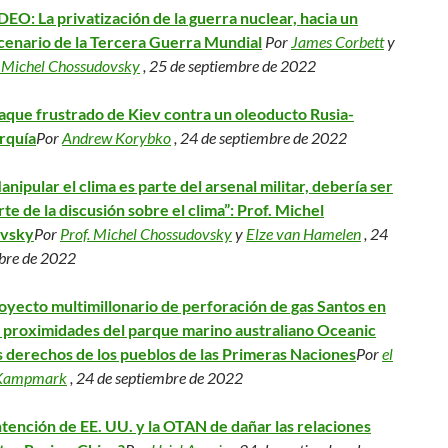
DEO: La privatización de la guerra nuclear, hacia un
cenario de la Tercera Guerra Mundial
Por
James Corbett
y
 Michel Chossudovsky
, 25 de septiembre de 2022
aque frustrado de Kiev contra un oleoducto Rusia-
rquía
Por
Andrew Korybko
, 24 de septiembre de 2022
anipular el clima es parte del arsenal militar, debería ser
rte de la discusión sobre el clima”: Prof. Michel
vsky
Por
Prof. Michel Chossudovsky
y
Elze van Hamelen
, 24
bre de 2022
oyecto multimillonario de perforación de gas Santos en
s proximidades del parque marino australiano Oceanic
os derechos de los pueblos de las Primeras Naciones
Por
el
 Kampmark
, 24 de septiembre de 2022
ntención de EE. UU. y la OTAN de dañar las relaciones