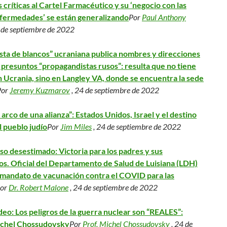
s críticas al Cartel Farmacéutico y su ‘negocio con las
fermedades’ se están generalizando
Por
Paul Anthony
 de septiembre de 2022
ista de blancos” ucraniana publica nombres y direcciones
 presuntos “propagandistas rusos”: resulta que no tiene
n Ucrania, sino en Langley VA, donde se encuentra la sede
Por
Jeremy Kuzmarov
, 24 de septiembre de 2022
l arco de una alianza”: Estados Unidos, Israel y el destino
l pueblo judío
Por
Jim Miles
, 24 de septiembre de 2022
so desestimado: Victoria para los padres y sus
jos. Oficial del Departamento de Salud de Luisiana (LDH)
 mandato de vacunación contra el COVID para las
or
Dr. Robert Malone
, 24 de septiembre de 2022
deo: Los peligros de la guerra nuclear son “REALES”:
chel Chossudovsky
Por
Prof. Michel Chossudovsky
, 24 de