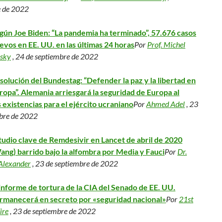
e de 2022
gún Joe Biden: “La pandemia ha terminado”, 57.676 casos
evos en EE. UU. en las últimas 24 horas
Por
Prof. Michel
sky
, 24 de septiembre de 2022
solución del Bundestag: “Defender la paz y la libertad en
ropa”. Alemania arriesgará la seguridad de Europa al
 existencias para el ejército ucraniano
Por
Ahmed Adel
, 23
bre de 2022
tudio clave de Remdesivir en Lancet de abril de 2020
ang) barrido bajo la alfombra por Media y Fauci
Por
Dr.
 Alexander
, 23 de septiembre de 2022
 informe de tortura de la CIA del Senado de EE. UU.
rmanecerá en secreto por «seguridad nacional»
Por
21st
ire
, 23 de septiembre de 2022