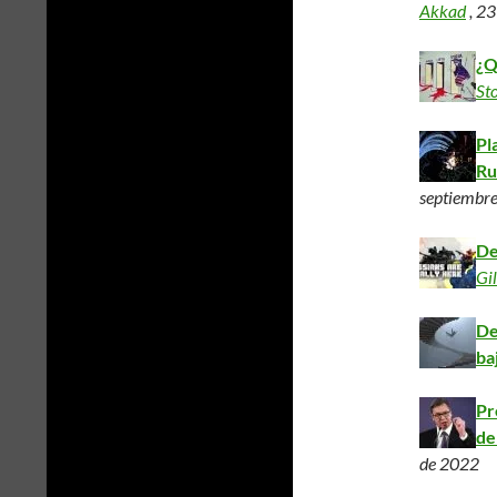
Akkad
, 23
¿Q
St
Pl
Ru
septiembr
De
Gi
De
ba
Pr
de
de 2022