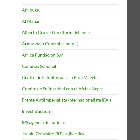
Afribuku
Al Manar
Alberto Cruz: El territorio del lince
Armas bajo Control (Unete…)
Africa Fundacion Sur
Canarias Semanal
Centro de Estudios para la Paz JM Delas
Comite de Solidaridad con el Africa Negra
Frente Antiimperialista Internacionalista (FAI)
Investig'action
IPS agencia de noticias
Juanlu González: BiTs rojiverdes