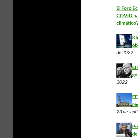
El Foro E
COVID par
climático’
Ki
ob
de 2022
El
go
2022
EE
re
23 de sept
Pe
de