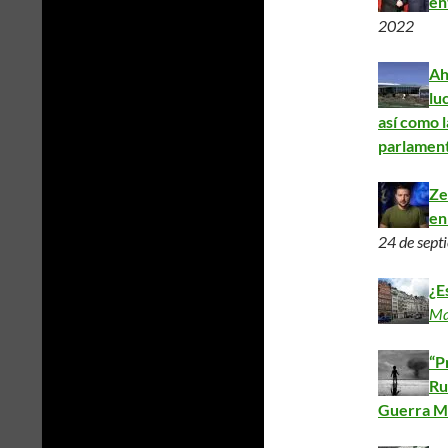
en
2022
Ah
lu
así como 
parlament
Ze
en
24 de sept
¿E
Ma
“P
Ru
Guerra M