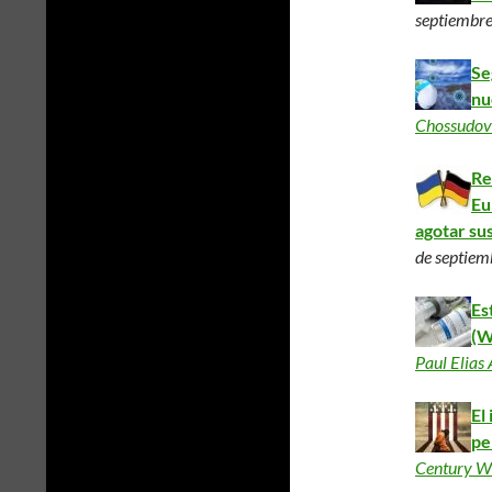
septiembr
Se
nu
Chossudov
Re
Eu
agotar sus
de septiem
Es
(W
Paul Elias
El
pe
Century W