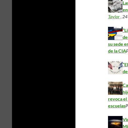
La
en
Taylor
, 24
“L
de
su sede e
de la CIA
“E
de
Ca
hi
revoca el
escuelas
P
Vi
Mi