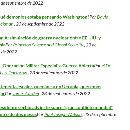
 de septiembre de 2022
ué demonios estaba pensando Washington?
Por
David
ockman
, 23 de septiembre de 2022
an A: simulación de guerra nuclear entre EE. UU. y
sia
Por
Princeton Science and Global Security
, 23 de
e de 2022
 ‘Operación Militar Especial’ a Guerra Abierta
Por
el Dr.
lbert Doctorow
, 23 de septiembre de 2022
tener la escalera mecánica en Ucrania, queremos
jar
Por
James Carden
, 23 de septiembre de 2022
esidente serbio advierte sobre “gran conflicto mundial”
ntro de dos meses
Por
Paul Joseph Watson
, 23 de septiembre