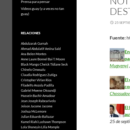
NOTI
Prensa para pensar
DEST
Videos guay (y a veces no tan
guay)
25 SEPTI
RELACIONES
Fuente:
ht
Abdulzarak Gurnah
Ahmad Abdulatif
Amina Said
En
Ana Belen Montes
pa
Anne Laure Bonnel
Bai T. Moore
Black Mango
Cheick Tidiane Seck
Mugyenyi
Chinelo Onwualu
Claudia Rodriguez Zuñiga
El
Cristopher Virlan Rios
Filadelfo Anzola Padilla
co
Gabriel Mwene Okoundji
Chossudov
Hussein Bachir Amadour
Jean Joseph Rabearivelo
Jeison Jacome Jacome
El
Joshua McLemore
au
Julian Eduardo Baltazar
25 de sept
Kamel Riahi
Lashawn Thompson
Lola Shoneyin
Lília Momple