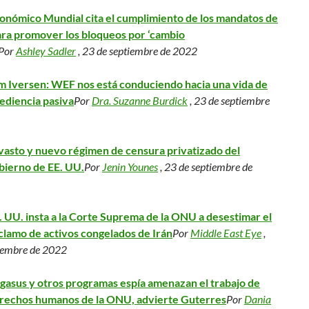
conómico Mundial cita el cumplimiento de los mandatos de
a promover los bloqueos por ‘cambio
Por
Ashley Sadler
, 23 de septiembre de 2022
m Iversen: WEF nos está conduciendo hacia una vida de
ediencia pasiva
Por
Dra. Suzanne Burdick
, 23 de septiembre
 vasto y nuevo régimen de censura privatizado del
bierno de EE. UU.
Por
Jenin Younes
, 23 de septiembre de
. UU. insta a la Corte Suprema de la ONU a desestimar el
clamo de activos congelados de Irán
Por
Middle East Eye
,
iembre de 2022
gasus y otros programas espía amenazan el trabajo de
rechos humanos de la ONU, advierte Guterres
Por
Dania