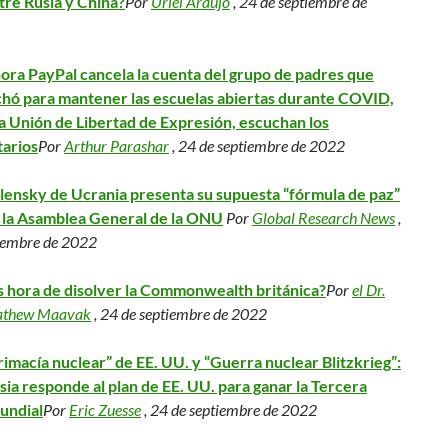
tre Rusia y China?
Por
Uriel Araujo
, 24 de septiembre de
ora PayPal cancela la cuenta del grupo de padres que
chó para mantener las escuelas abiertas durante COVID,
la Unión de Libertad de Expresión, escuchan los
arios
Por
Arthur Parashar
, 24 de septiembre de 2022
lensky de Ucrania presenta su supuesta “fórmula de paz”
 la Asamblea General de la ONU
Por
Global Research News
,
iembre de 2022
s hora de disolver la Commonwealth británica?
Por
el Dr.
thew Maavak
, 24 de septiembre de 2022
rimacía nuclear” de EE. UU. y “Guerra nuclear Blitzkrieg”:
sia responde al plan de EE. UU. para ganar la Tercera
undial
Por
Eric Zuesse
, 24 de septiembre de 2022