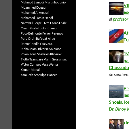
Mahmud Samudi
Martinho Junior
VI
Moammed Doggui
es
Mohamed Al Aroussi
Mohamed Lamin Haddi
el
profesor
Namwall Serpell
Nze Esono Ebale
Omar Khaled Lutfi Khamur
At
Paco Belmonte Ferrer
Perenco
Pere Ortin
Rafeeat Aliyu
Tu
Remo Candia Guevara.
Ridha Mami
Riversa Solomon
“M
Rokia Kone
Shahram Khosravi
Tlotlo Tsamaase
Vasili Grossman:
pa
Víctor Campos Vera
Wema
Chossudo
Yamen Manai
de septiem
Yamileth Aroquipa Hancco
Pr
la
Shoals, l
Dr. Binoy
¿I