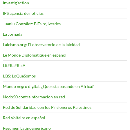
Investig'action
IPS agencia de noticias
Juanlu González: BiTs rojiverdes
La Jornada
Laicismo.org: El observatorio de la laicidad
Le Monde Diplomatique en español
LitERaFRicA
LQS: LoQueSomos
Mundo negro digital. ¿Que esta pasando en Africa?
Nodo50 contrainformacion en red
Red de Solidaridad con los Prisioneros Palestinos
Red Voltaire en español
Resumen Latinoamericano