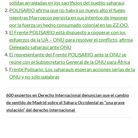
sólidas arraigadas en los sacrificios del pueblo saharaui
POLISARIO afirma que no habrá un nuevo alto el fuego
mientras Marruecos persista en sus intentos de imponer
por la fuerza un hecho consumado colonial en las ZZ.OO.
El Frente POLISARIO está dispuesto a cooperar con los
esfuerzos de la UA – ONU para resolver el conflicto, afirma
Delegado saharaui ante ONU
El representante del Frente POLISARIO ante la ONU se
reúne con el Subsecretario General de la ONU para África
Frente Polisario: Los saharauis esperan acciones serias de la
ONU y no sólo palabras
N
600 expertos en Derecho Internacional denuncian que el cambio
a
de sentido de Madrid sobre el Sáhara Occidental es “una grave
v
violación” del derecho internacional
e
g
a
c