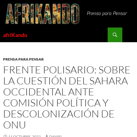
Saltar
al
contenido
Buscar
afriKando
PRENSA PARA PENSAR
FRENTE POLISARIO: SOBRE
LA CUESTIÓN DEL SAHARA
OCCIDENTAL ANTE
COMISIÓN POLÍTICA Y
DESCOLONIZACIÓN DE
ONU
11 OCTUBRE, 2022
DANIEL