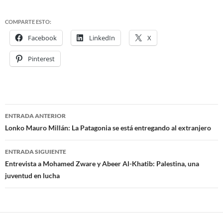
i
ó
COMPARTE ESTO:
n
Facebook
LinkedIn
X
d
e
Pinterest
e
n
t
r
a
ENTRADA ANTERIOR
d
Navegación
Lonko Mauro Millán: La Patagonia se está entregando al extranjero
a
de
s
ENTRADA SIGUIENTE
entradas
Entrevista a Mohamed Zware y Abeer Al-Khatib: Palestina, una
juventud en lucha