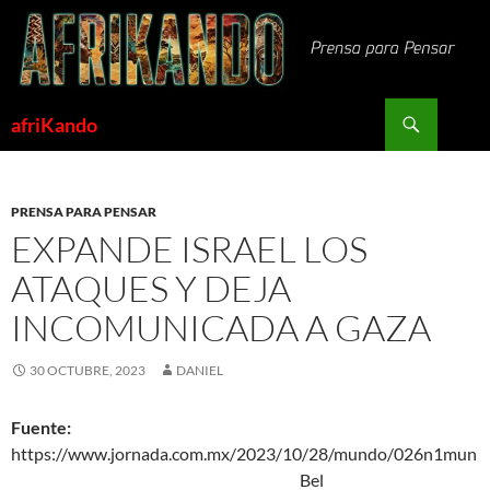
Saltar
al
contenido
Buscar
afriKando
PRENSA PARA PENSAR
EXPANDE ISRAEL LOS
ATAQUES Y DEJA
INCOMUNICADA A GAZA
30 OCTUBRE, 2023
DANIEL
Fuente:
https://www.jornada.com.mx/2023/10/28/mundo/026n1mun
Bel