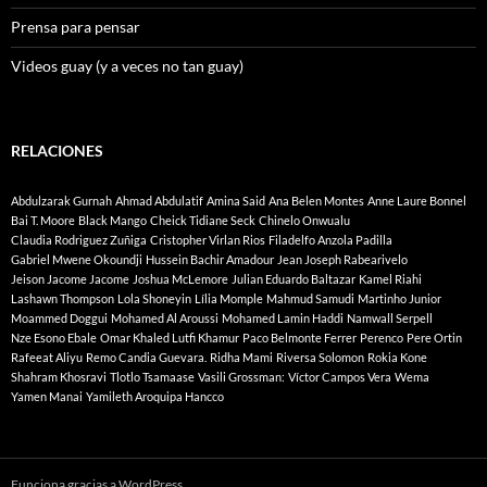
Prensa para pensar
Videos guay (y a veces no tan guay)
RELACIONES
Abdulzarak Gurnah
Ahmad Abdulatif
Amina Said
Ana Belen Montes
Anne Laure Bonnel
Bai T. Moore
Black Mango
Cheick Tidiane Seck
Chinelo Onwualu
Claudia Rodriguez Zuñiga
Cristopher Virlan Rios
Filadelfo Anzola Padilla
Gabriel Mwene Okoundji
Hussein Bachir Amadour
Jean Joseph Rabearivelo
Jeison Jacome Jacome
Joshua McLemore
Julian Eduardo Baltazar
Kamel Riahi
Lashawn Thompson
Lola Shoneyin
Lília Momple
Mahmud Samudi
Martinho Junior
Moammed Doggui
Mohamed Al Aroussi
Mohamed Lamin Haddi
Namwall Serpell
Nze Esono Ebale
Omar Khaled Lutfi Khamur
Paco Belmonte Ferrer
Perenco
Pere Ortin
Rafeeat Aliyu
Remo Candia Guevara.
Ridha Mami
Riversa Solomon
Rokia Kone
Shahram Khosravi
Tlotlo Tsamaase
Vasili Grossman:
Víctor Campos Vera
Wema
Yamen Manai
Yamileth Aroquipa Hancco
Funciona gracias a WordPress