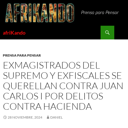
Saltar
al
contenido
Buscar
afriKando
PRENSA PARA PENSAR
EXMAGISTRADOS DEL
SUPREMO Y EXFISCALES SE
QUERELLAN CONTRA JUAN
CARLOS I POR DELITOS
CONTRA HACIENDA
28 NOVIEMBRE, 2024
DANIEL