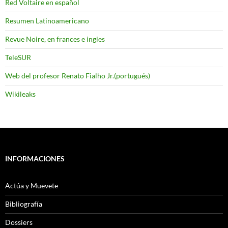
Red Voltaire en español
Resumen Latinoamericano
Revue Noire, en frances e ingles
TeleSUR
Web del profesor Renato Fialho Jr.(portugués)
Wikileaks
INFORMACIONES
Actúa y Muevete
Bibliografía
Dossiers