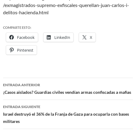
/exmagistrados-supremo-exfiscales-querellan-juan-carlos-i-
delitos-hacienda.html
COMPARTE ESTO:
Facebook
LinkedIn
X
Pinterest
ENTRADA ANTERIOR
Navegación
¡Casos aislados? Guardias civiles vendían armas confiscadas a mafias
de
ENTRADA SIGUIENTE
entradas
Israel destruyó el 36% de la Franja de Gaza para ocuparla con bases
militares