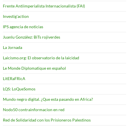
Frente Antiimperialista Internacionalista (FAI)
Investig'action
IPS agencia de noticias
Juanlu González: BiTs rojiverdes
La Jornada
Laicismo.org: El observatorio de la laicidad
Le Monde Diplomatique en español
LitERaFRicA
LQS: LoQueSomos
Mundo negro digital. ¿Que esta pasando en Africa?
Nodo50 contrainformacion en red
Red de Solidaridad con los Prisioneros Palestinos