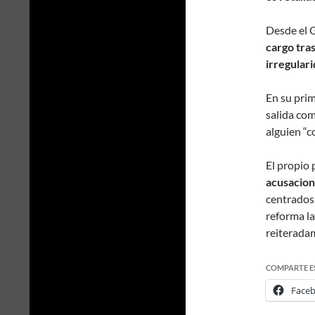
Desde el 
cargo tra
irregulari
En su prim
salida com
alguien “c
El propio 
acusacio
centrados 
reforma la
reiterada
COMPARTE E
Face