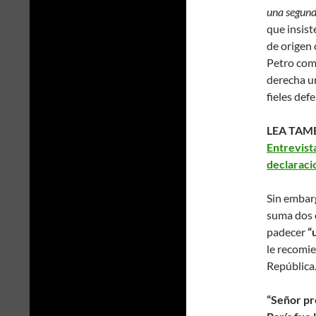
una segund
que insist
de origen 
Petro como
derecha ur
fieles def
LEA TAM
Entrevist
declaraci
Sin embarg
suma dos c
padecer
“
le recomie
República
“Señor pr