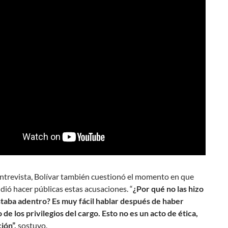
entrevista, Bolívar también cuestionó el momento en que
dió hacer públicas estas acusaciones. “
¿Por qué no las hizo
taba adentro? Es muy fácil hablar después de haber
 de los privilegios del cargo. Esto no es un acto de ética,
ción”,
sostuvo.