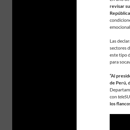
revisar s
República”
condicion
emocional
Las decla
sectores d
este tipo
para socav
“Al presi
de Perú, d
Departame
con
teleS
los flancos