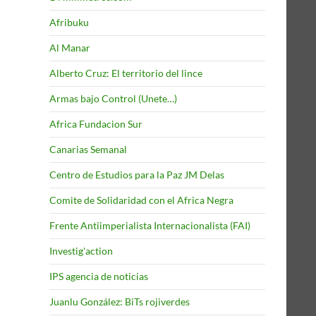
Afribuku
Al Manar
Alberto Cruz: El territorio del lince
Armas bajo Control (Unete…)
Africa Fundacion Sur
Canarias Semanal
Centro de Estudios para la Paz JM Delas
Comite de Solidaridad con el Africa Negra
Frente Antiimperialista Internacionalista (FAI)
Investig'action
IPS agencia de noticias
Juanlu González: BiTs rojiverdes