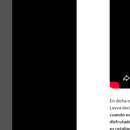
En dicha 
Leyva deci
cuando es
disfrutado
es retalia