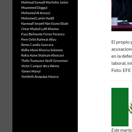
Mahmud Samudi
Martinho Junior
Moammed Doggui
Mohamed Al Aroussi
Mohamed Lamin Haddi
Namwall Serpell
Nze Esono Ebale
Omar Khaled Lutfi Khamur
Paco Belmonte Ferrer
Perenco
Pere Ortin
Rafeeat Aliyu
El propio 
Remo Candia Guevara.
acusacion
Ridha Mami
Riversa Solomon
en la defe
Rokia Kone
Shahram Khosravi
Tlotlo Tsamaase
Vasili Grossman:
laboral, in
Víctor Campos Vera
Wema
Foto: EFE
Yamen Manai
Yamileth Aroquipa Hancco
Este marte