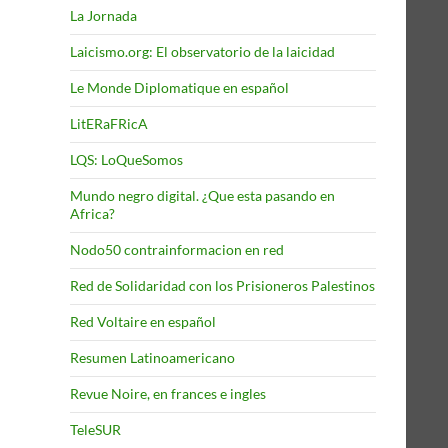
La Jornada
Laicismo.org: El observatorio de la laicidad
Le Monde Diplomatique en español
LitERaFRicA
LQS: LoQueSomos
Mundo negro digital. ¿Que esta pasando en
Africa?
Nodo50 contrainformacion en red
Red de Solidaridad con los Prisioneros Palestinos
Red Voltaire en español
Resumen Latinoamericano
Revue Noire, en frances e ingles
TeleSUR