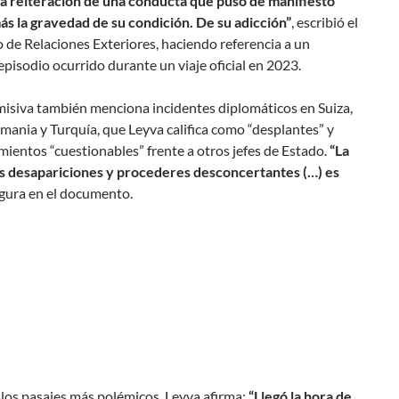
 la reiteración de una conducta que puso de manifiesto
ás la gravedad de su condición. De su adicción”
, escribió el
 de Relaciones Exteriores, haciendo referencia a un
pisodio ocurrido durante un viaje oficial en 2023.
misiva también menciona incidentes diplomáticos en Suiza,
mania y Turquía, que Leyva califica como “desplantes” y
entos “cuestionables” frente a otros jefes de Estado.
“La
sus desapariciones y procederes desconcertantes (…) es
gura en el documento.
los pasajes más polémicos, Leyva afirma:
“Llegó la hora de