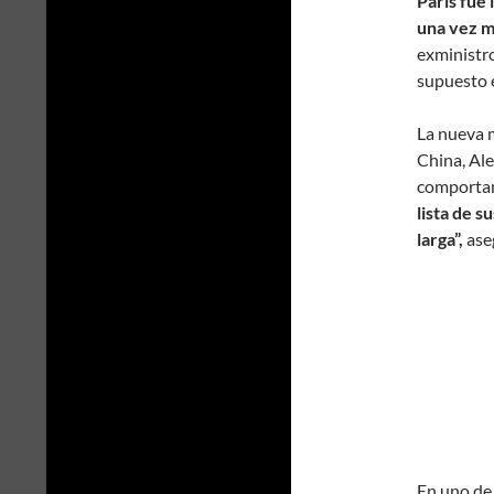
París fue
una vez m
exministro
supuesto e
La nueva 
China, Ale
comportami
lista de 
larga”,
ase
En uno de 