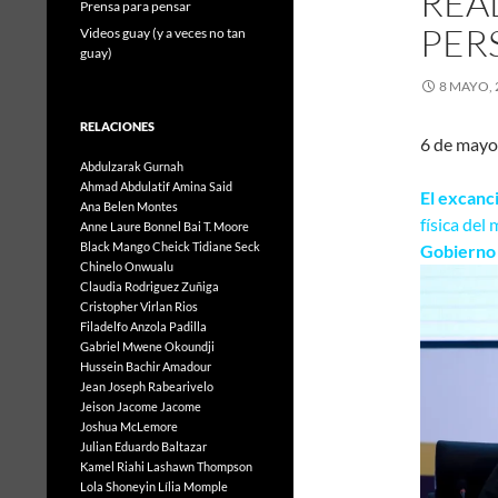
REA
Prensa para pensar
PER
Videos guay (y a veces no tan
guay)
8 MAYO, 
RELACIONES
6 de mayo
Abdulzarak Gurnah
Ahmad Abdulatif
Amina Said
El excanc
Ana Belen Montes
física del
Anne Laure Bonnel
Bai T. Moore
Black Mango
Cheick Tidiane Seck
Gobierno
Chinelo Onwualu
Claudia Rodriguez Zuñiga
Cristopher Virlan Rios
Filadelfo Anzola Padilla
Gabriel Mwene Okoundji
Hussein Bachir Amadour
Jean Joseph Rabearivelo
Jeison Jacome Jacome
Joshua McLemore
Julian Eduardo Baltazar
Kamel Riahi
Lashawn Thompson
Lola Shoneyin
Lília Momple