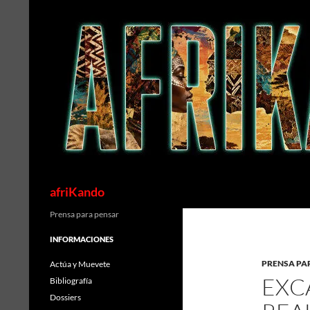
Saltar
al
contenido
Buscar
afriKando
Prensa para pensar
INFORMACIONES
PRENSA PA
Actúa y Muevete
EXC
Bibliografía
Dossiers