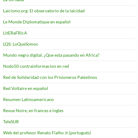
Laicismo.org: El observatorio de la laicidad
Le Monde Diplomatique en español
LitERaFRicA
LQS: LoQueSomos
Mundo negro digital. ¿Que esta pasando en Africa?
Nodo50 contrainformacion en red
Red de Solidaridad con los Prisioneros Palestinos
Red Voltaire en español
Resumen Latinoamericano
Revue Noire, en frances e ingles
TeleSUR
Web del profesor Renato Fialho Jr.(portugués)