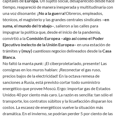
capitales de
Europa.
Un sujeto social, desaparecido desde hace
tiempo, reapareció de manera inesperada y multitudinaria con
una voz disonante:
¡No a la guerra!
Obreros, empleados,
técnicos, el magisterio y las grandes centrales sindicales
–en
suma, el mundo del trabajo–
, salieron a las calles para
impugnar la política que, desde el inicio de la pandemia,
convirtió a la
Comisión Europea –algo así como el Poder
Ejecutivo inelecto de la Unión Europea–
en una estación de
trámites y
(muy)
cuantiosos negocios
delineados desde la
Casa
Blanca.
No faltó la manta
punk
:
¡El ciberproletariado, presente!
Las
consignas en los muros hablan:
¡Reconectar el gas ruso,
precios bajos de la electricidad!
En la octava remesa de
sanciones a Rusia, está previsto cortar todo suministro
energético que provee Moscú. Ergo: importar gas de Estados
Unidos 40 por ciento más caro. La razón es sencilla: tan sólo el
transporte, los contratos súbitos y la licuefacción disparan los
costos. La escasez de energéticos vuelve la situación más
dramática. En el invierno, se podrían perder 5 por ciento de las