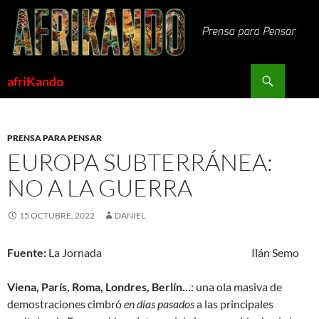
Saltar
al
contenido
Buscar
afriKando
PRENSA PARA PENSAR
EUROPA SUBTERRÁNEA:
NO A LA GUERRA
15 OCTUBRE, 2022
DANIEL
Fuente:
La Jornada Ilán Semo
Viena, París, Roma, Londres, Berlín…
: una ola masiva de
demostraciones cimbró
en días pasados
a las principales