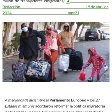
millon-de-trabajadores-emigrantes/
Redacción
19 de abril de
2024
mpr21
A
mediados de diciembre
el
Parlamento Europeo
y los
27
Estados miembros
acordaron reformar la política migratoria
de la
Unión Europea.
Las nuevas leyes
se aprobarán dentro