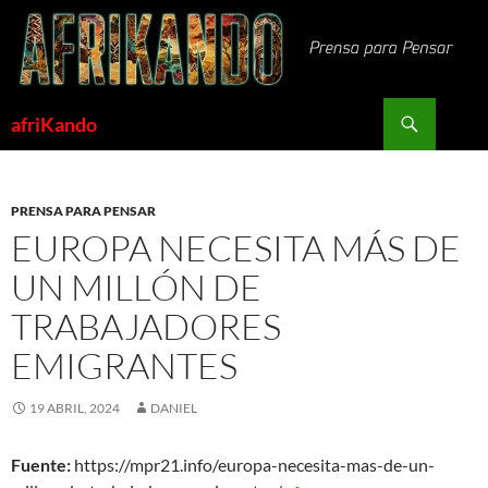
Saltar
al
contenido
Buscar
afriKando
PRENSA PARA PENSAR
EUROPA NECESITA MÁS DE
UN MILLÓN DE
TRABAJADORES
EMIGRANTES
19 ABRIL, 2024
DANIEL
Fuente:
https://mpr21.info/europa-necesita-mas-de-un-