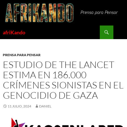
Saltar
al
contenido
Buscar
afriKando
PRENSA PARA PENSAR
ESTUDIO DE THE LANCET
ESTIMA EN 186.000
CRÍMENES SIONISTAS EN EL
GENOCIDIO DE GAZA
11 JULIO, 2024
DANIEL