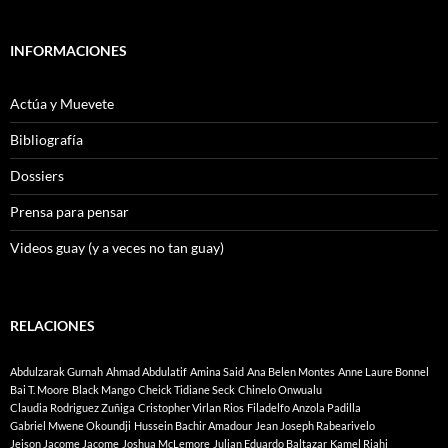
INFORMACIONES
Actúa y Muevete
Bibliografía
Dossiers
Prensa para pensar
Videos guay (y a veces no tan guay)
RELACIONES
Abdulzarak Gurnah
Ahmad Abdulatif
Amina Said
Ana Belen Montes
Anne Laure Bonnel
Bai T. Moore
Black Mango
Cheick Tidiane Seck
Chinelo Onwualu
Claudia Rodriguez Zuñiga
Cristopher Virlan Rios
Filadelfo Anzola Padilla
Gabriel Mwene Okoundji
Hussein Bachir Amadour
Jean Joseph Rabearivelo
Jeison Jacome Jacome
Joshua McLemore
Julian Eduardo Baltazar
Kamel Riahi