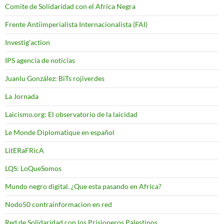
Comite de Solidaridad con el Africa Negra
Frente Antiimperialista Internacionalista (FAI)
Investig'action
IPS agencia de noticias
Juanlu González: BiTs rojiverdes
La Jornada
Laicismo.org: El observatorio de la laicidad
Le Monde Diplomatique en español
LitERaFRicA
LQS: LoQueSomos
Mundo negro digital. ¿Que esta pasando en Africa?
Nodo50 contrainformacion en red
Red de Solidaridad con los Prisioneros Palestinos