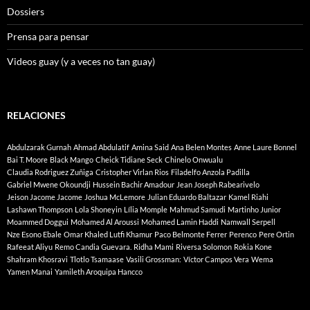
Dossiers
Prensa para pensar
Videos guay (y a veces no tan guay)
RELACIONES
Abdulzarak Gurnah
Ahmad Abdulatif
Amina Said
Ana Belen Montes
Anne Laure Bonnel
Bai T. Moore
Black Mango
Cheick Tidiane Seck
Chinelo Onwualu
Claudia Rodriguez Zuñiga
Cristopher Virlan Rios
Filadelfo Anzola Padilla
Gabriel Mwene Okoundji
Hussein Bachir Amadour
Jean Joseph Rabearivelo
Jeison Jacome Jacome
Joshua McLemore
Julian Eduardo Baltazar
Kamel Riahi
Lashawn Thompson
Lola Shoneyin
Lília Momple
Mahmud Samudi
Martinho Junior
Moammed Doggui
Mohamed Al Aroussi
Mohamed Lamin Haddi
Namwall Serpell
Nze Esono Ebale
Omar Khaled Lutfi Khamur
Paco Belmonte Ferrer
Perenco
Pere Ortin
Rafeeat Aliyu
Remo Candia Guevara.
Ridha Mami
Riversa Solomon
Rokia Kone
Shahram Khosravi
Tlotlo Tsamaase
Vasili Grossman:
Víctor Campos Vera
Wema
Yamen Manai
Yamileth Aroquipa Hancco