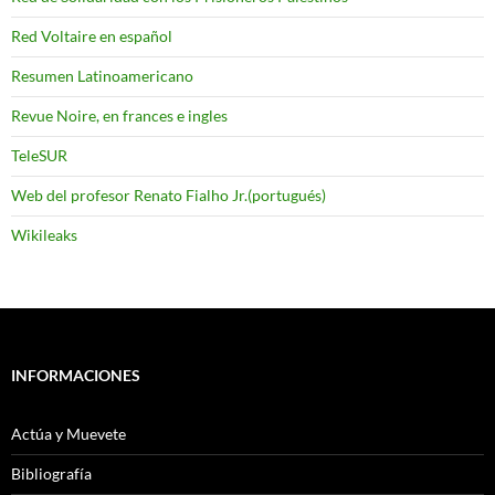
Red Voltaire en español
Resumen Latinoamericano
Revue Noire, en frances e ingles
TeleSUR
Web del profesor Renato Fialho Jr.(portugués)
Wikileaks
INFORMACIONES
Actúa y Muevete
Bibliografía