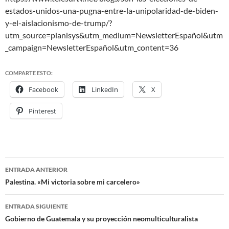
estados-unidos-una-pugna-entre-la-unipolaridad-de-biden-
y-el-aislacionismo-de-trump/?
utm_source=planisys&utm_medium=NewsletterEspañol&utm
_campaign=NewsletterEspañol&utm_content=36
COMPARTE ESTO:
Facebook
LinkedIn
X
Pinterest
ENTRADA ANTERIOR
Navegación
Palestina. «Mi victoria sobre mi carcelero»
de
ENTRADA SIGUIENTE
entradas
Gobierno de Guatemala y su proyección neomulticulturalista