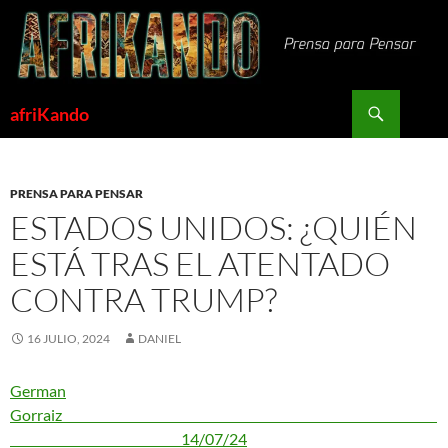
Saltar
al
contenido
Buscar
afriKando
PRENSA PARA PENSAR
ESTADOS UNIDOS: ¿QUIÉN
ESTÁ TRAS EL ATENTADO
CONTRA TRUMP?
16 JULIO, 2024
DANIEL
German
Gorraiz
14/07/24