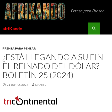
Saltar
al
contenido
Buscar
afriKando
PRENSA PARA PENSAR
¿ESTÁ LLEGANDO A SU FIN
EL REINADO DEL DÓLAR? |
BOLETÍN 25 (2024)
21 JUNIO, 2024
DANIEL