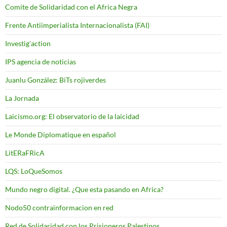
Comite de Solidaridad con el Africa Negra
Frente Antiimperialista Internacionalista (FAI)
Investig'action
IPS agencia de noticias
Juanlu González: BiTs rojiverdes
La Jornada
Laicismo.org: El observatorio de la laicidad
Le Monde Diplomatique en español
LitERaFRicA
LQS: LoQueSomos
Mundo negro digital. ¿Que esta pasando en Africa?
Nodo50 contrainformacion en red
Red de Solidaridad con los Prisioneros Palestinos