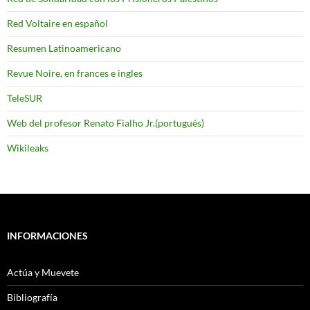
Red Voltaire en español
Resumen Latinoamericano
Revue Noire, en frances e ingles
TeleSUR
Web del profesor Renato Fialho Jr.(portugués)
Wikileaks
INFORMACIONES
Actúa y Muevete
Bibliografía