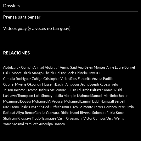
Dossiers
Prensa para pensar
Videos guay (y a veces no tan guay)
RELACIONES
Abdulzarak Gurnah
Ahmad Abdulatif
Amina Said
Ana Belen Montes
Anne Laure Bonnel
Bai T. Moore
Black Mango
Cheick Tidiane Seck
Chinelo Onwualu
Claudia Rodriguez Zuñiga
Cristopher Virlan Rios
Filadelfo Anzola Padilla
Gabriel Mwene Okoundji
Hussein Bachir Amadour
Jean Joseph Rabearivelo
Jeison Jacome Jacome
Joshua McLemore
Julian Eduardo Baltazar
Kamel Riahi
Lashawn Thompson
Lola Shoneyin
Lília Momple
Mahmud Samudi
Martinho Junior
Moammed Doggui
Mohamed Al Aroussi
Mohamed Lamin Haddi
Namwall Serpell
Nze Esono Ebale
Omar Khaled Lutfi Khamur
Paco Belmonte Ferrer
Perenco
Pere Ortin
Rafeeat Aliyu
Remo Candia Guevara.
Ridha Mami
Riversa Solomon
Rokia Kone
Shahram Khosravi
Tlotlo Tsamaase
Vasili Grossman:
Víctor Campos Vera
Wema
Yamen Manai
Yamileth Aroquipa Hancco