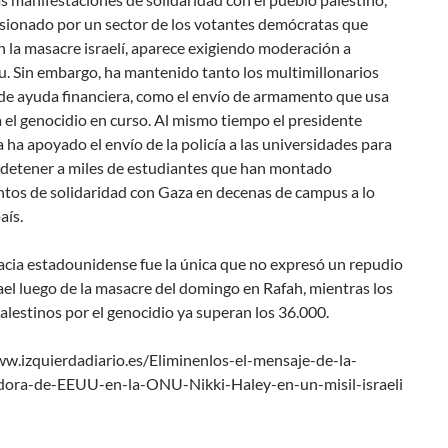
esionado por un sector de los votantes demócratas que
 la masacre israelí, aparece exigiendo moderación a
. Sin embargo, ha mantenido tanto los multimillonarios
de ayuda financiera, como el envío de armamento que usa
a el genocidio en curso. Al mismo tiempo el presidente
ha apoyado el envío de la policía a las universidades para
y detener a miles de estudiantes que han montado
os de solidaridad con Gaza en decenas de campus a lo
aís.
acia estadounidense fue la única que no expresó un repudio
ael luego de la masacre del domingo en Rafah, mientras los
lestinos por el genocidio ya superan los 36.000.
ww.izquierdadiario.es/Eliminenlos-el-mensaje-de-la-
ora-de-EEUU-en-la-ONU-Nikki-Haley-en-un-misil-israeli