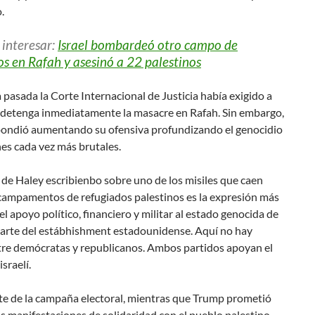
.
 interesar:
Israel bombardeó otro campo de
os en Rafah y asesinó a 22 palestinos
pasada la Corte Internacional de Justicia había exigido a
e detenga inmediatamente la masacre en Rafah. Sin embargo,
spondió aumentando su ofensiva profundizando el genocidio
es cada vez más brutales.
de Haley escribienbo sobre uno de los misiles que caen
 campamentos de refugiados palestinos es la expresión más
l apoyo político, financiero y militar al estado genocida de
 parte del estábhishment estadounidense. Aquí no hay
ntre demócratas y republicanos. Ambos partidos apoyan el
sraelí.
e de la campaña electoral, mientras que Trump prometió
as manifestaciones de solidaridad con el pueblo palestino,