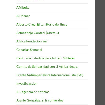
Afribuku
Al Manar
Alberto Cruz: El territorio del lince
Armas bajo Control (Unete…)
Africa Fundacion Sur
Canarias Semanal
Centro de Estudios para la Paz JM Delas
Comite de Solidaridad con el Africa Negra
Frente Antiimperialista Internacionalista (FAI)
Investig'action
IPS agencia de noticias
Juanlu González: BiTs rojiverdes