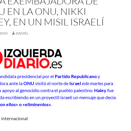
LA EXEMBAJADORA DE
 EN LA ONU, NIKKI
Y, EN UN MISIL ISRAELÍ
 2024
DANIEL
ndidata presidencial por el
Partido Republicano
y
ora ante la
ONU
visitó el norte de
Israel
este martes
para
 apoyo al genocidio contra el pueblo palestino.
Haley
fue
da escribiendo en un proyectil israelí un mensaje que decía
on ellos» o «elimínenlos».
 internacional