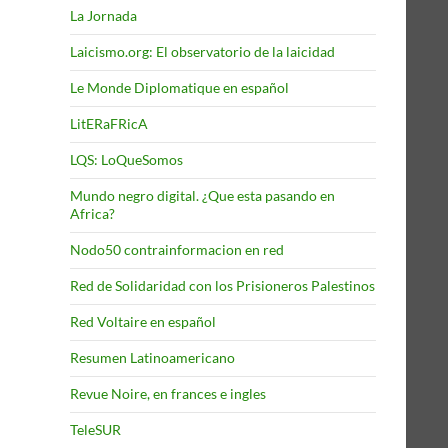
La Jornada
Laicismo.org: El observatorio de la laicidad
Le Monde Diplomatique en español
LitERaFRicA
LQS: LoQueSomos
Mundo negro digital. ¿Que esta pasando en
Africa?
Nodo50 contrainformacion en red
Red de Solidaridad con los Prisioneros Palestinos
Red Voltaire en español
Resumen Latinoamericano
Revue Noire, en frances e ingles
TeleSUR