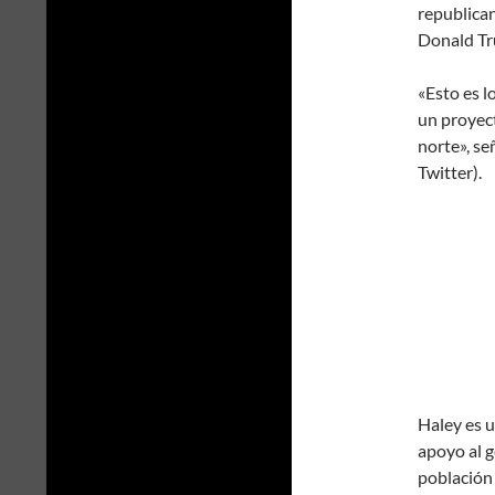
republica
Donald Tr
«Esto es l
un proyect
norte», se
Twitter).
Haley es u
apoyo al g
población 