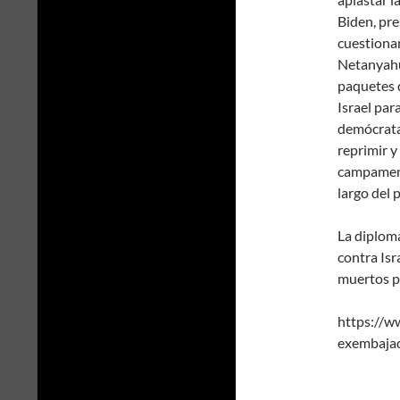
Biden, pr
cuestionan
Netanyahu
paquetes 
Israel par
demócrata 
reprimir 
campament
largo del p
La diplom
contra Isr
muertos pa
https://w
exembajad