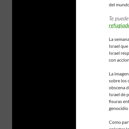
del mundo
Te puede
refugiad
La semana 
Israel qu
Israel re
con accion
La imagen 
sobre los
obscena de
Israel de
fisuras e
genocidio i
Como part
aplastar l