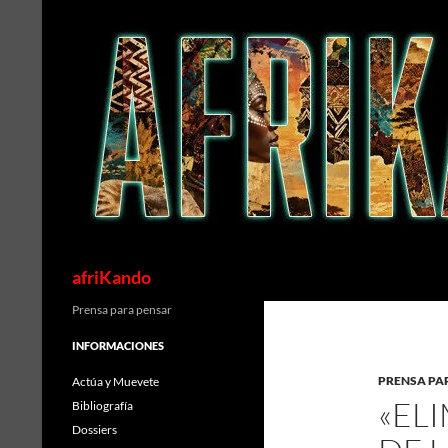
Saltar
al
contenido
Buscar
afriKando
Prensa para pensar
INFORMACIONES
PRENSA PA
Actúa y Muevete
«EL
Bibliografía
Dossiers