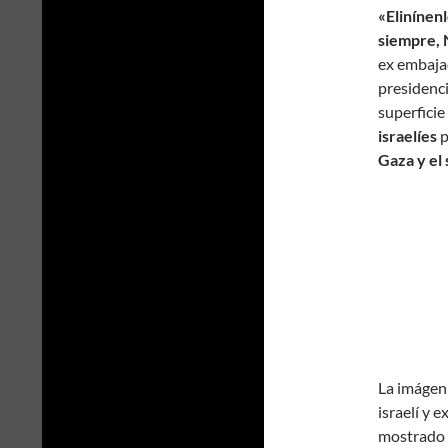
«Elinínenl
siempre, 
ex embaja
presidenci
superficie
israelíes
p
Gaza y el 
La imágen
israelí y 
mostrado p