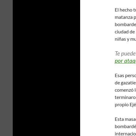
El hecho t
matanza pa
bombardeó
ciudad de 
niñas y mu
Te puede
por ataq
Esas perso
de gazatí
comenzó l
terminaron
propio Ejé
Esta masac
bombardéo
internacio