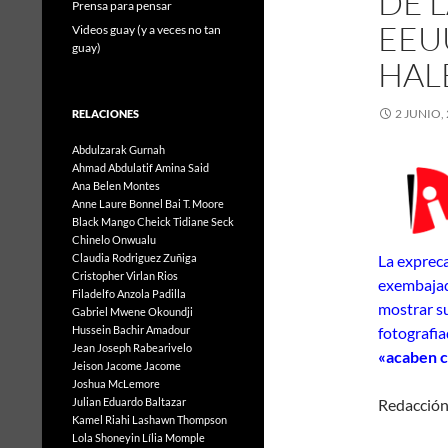
DE 
Prensa para pensar
EEUU
Videos guay (y a veces no tan
guay)
HALE
2 JUNIO,
RELACIONES
Abdulzarak Gurnah
Ahmad Abdulatif
Amina Said
Ana Belen Montes
Anne Laure Bonnel
Bai T. Moore
Black Mango
Cheick Tidiane Seck
Chinelo Onwualu
Claudia Rodriguez Zuñiga
La expreca
Cristopher Virlan Rios
exembajad
Filadelfo Anzola Padilla
mostrar su
Gabriel Mwene Okoundji
Hussein Bachir Amadour
fotografia
Jean Joseph Rabearivelo
«acaben c
Jeison Jacome Jacome
Joshua McLemore
Julian Eduardo Baltazar
Redacción
Kamel Riahi
Lashawn Thompson
Lola Shoneyin
Lília Momple