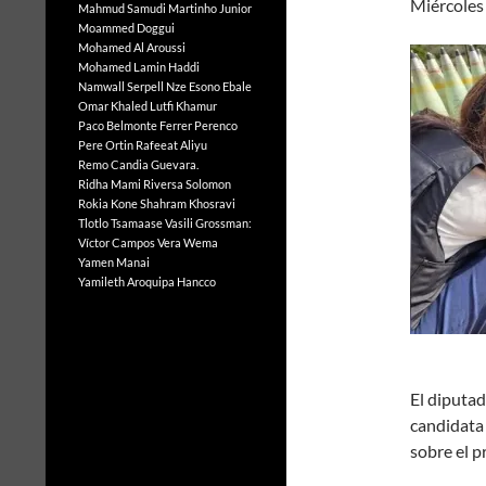
Miércoles
Mahmud Samudi
Martinho Junior
Moammed Doggui
Mohamed Al Aroussi
Mohamed Lamin Haddi
Namwall Serpell
Nze Esono Ebale
Omar Khaled Lutfi Khamur
Paco Belmonte Ferrer
Perenco
Pere Ortin
Rafeeat Aliyu
Remo Candia Guevara.
Ridha Mami
Riversa Solomon
Rokia Kone
Shahram Khosravi
Tlotlo Tsamaase
Vasili Grossman:
Víctor Campos Vera
Wema
Yamen Manai
Yamileth Aroquipa Hancco
El diputad
candidata
sobre el pr