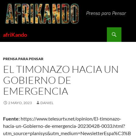
Saltar
al
contenido
Buscar
afriKando
PRENSA PARA PENSAR
EL TIMONAZO HACIA UN
GOBIERNO DE
EMERGENCIA
2 MAYO, 2023
DANIEL
Fuente:
https://www.telesurtv.net/opinion/El-timonazo-
hacia-un-Gobierno-de-emergencia-20230428-0033.html?
utm_source=planisys&utm_medium=NewsletterEspa%C3%B