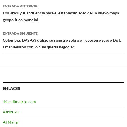
ENTRADA ANTERIOR
Navegación
Los Brics y su influencia para el establecimiento de un nuevo mapa
geopolítico mundial
de
entradas
ENTRADA SIGUIENTE
Colombia: DAS-G3 utilizó su registro sobre el reportero sueco Dick
Emanuelsson con lo cual quería negociar
ENLACES
14 milimetros.com
Afribuku
Al Manar