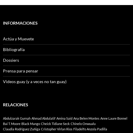
INFORMACIONES
Actúa y Muevete
Bibliografía
Dossiers
Prensa para pensar
Videos guay (y a veces no tan guay)
RELACIONES
Abdulzarak Gurnah
Ahmad Abdulatif
Amina Said
Ana Belen Montes
Anne Laure Bonnel
Bai T. Moore
Black Mango
Cheick Tidiane Seck
Chinelo Onwualu
Claudia Rodriguez Zuñiga
Cristopher Virlan Rios
Filadelfo Anzola Padilla