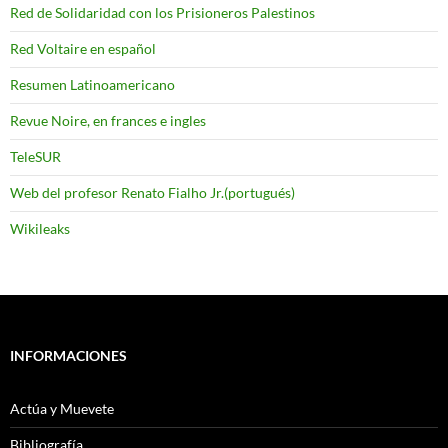
Red de Solidaridad con los Prisioneros Palestinos
Red Voltaire en español
Resumen Latinoamericano
Revue Noire, en frances e ingles
TeleSUR
Web del profesor Renato Fialho Jr.(portugués)
Wikileaks
INFORMACIONES
Actúa y Muevete
Bibliografía