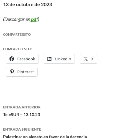
13 de octubre de 2023
(Descargar en
pdf
)
COMPARTE ESTO
COMPARTE ESTO:
Facebook
LinkedIn
X
Pinterest
ENTRADA ANTERIOR
Navegación
TeleSUR – 13.10.23
de
ENTRADA SIGUIENTE
entradas
Palestina: un alegato en favor de la decencia