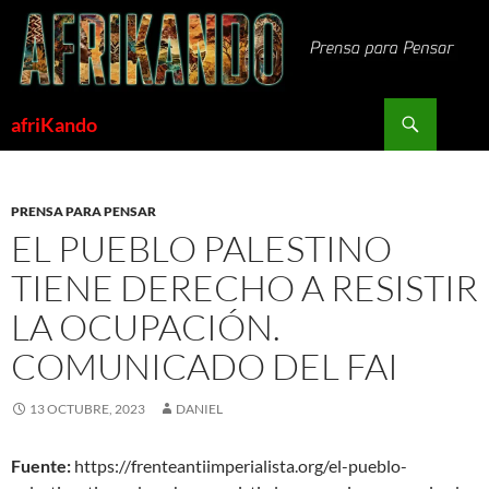
Saltar
al
contenido
Buscar
afriKando
PRENSA PARA PENSAR
EL PUEBLO PALESTINO
TIENE DERECHO A RESISTIR
LA OCUPACIÓN.
COMUNICADO DEL FAI
13 OCTUBRE, 2023
DANIEL
Fuente:
https://frenteantiimperialista.org/el-pueblo-