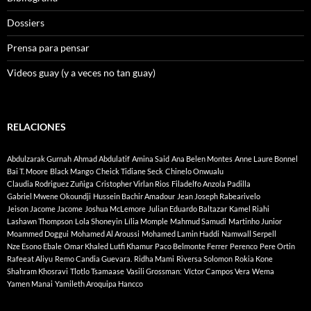
Dossiers
Prensa para pensar
Videos guay (y a veces no tan guay)
RELACIONES
Abdulzarak Gurnah
Ahmad Abdulatif
Amina Said
Ana Belen Montes
Anne Laure Bonnel
Bai T. Moore
Black Mango
Cheick Tidiane Seck
Chinelo Onwualu
Claudia Rodriguez Zuñiga
Cristopher Virlan Rios
Filadelfo Anzola Padilla
Gabriel Mwene Okoundji
Hussein Bachir Amadour
Jean Joseph Rabearivelo
Jeison Jacome Jacome
Joshua McLemore
Julian Eduardo Baltazar
Kamel Riahi
Lashawn Thompson
Lola Shoneyin
Lília Momple
Mahmud Samudi
Martinho Junior
Moammed Doggui
Mohamed Al Aroussi
Mohamed Lamin Haddi
Namwall Serpell
Nze Esono Ebale
Omar Khaled Lutfi Khamur
Paco Belmonte Ferrer
Perenco
Pere Ortin
Rafeeat Aliyu
Remo Candia Guevara.
Ridha Mami
Riversa Solomon
Rokia Kone
Shahram Khosravi
Tlotlo Tsamaase
Vasili Grossman:
Víctor Campos Vera
Wema
Yamen Manai
Yamileth Aroquipa Hancco