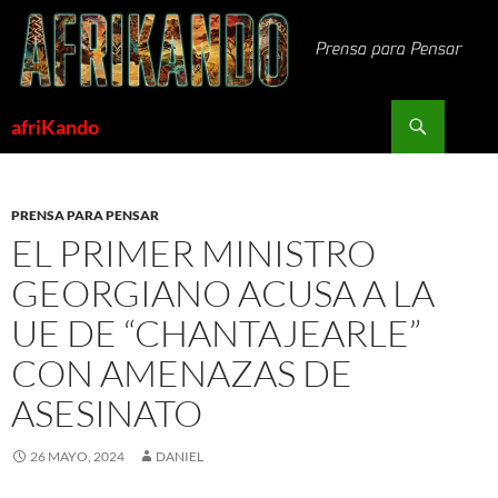
Saltar
al
contenido
Buscar
afriKando
PRENSA PARA PENSAR
EL PRIMER MINISTRO
GEORGIANO ACUSA A LA
UE DE “CHANTAJEARLE”
CON AMENAZAS DE
ASESINATO
26 MAYO, 2024
DANIEL