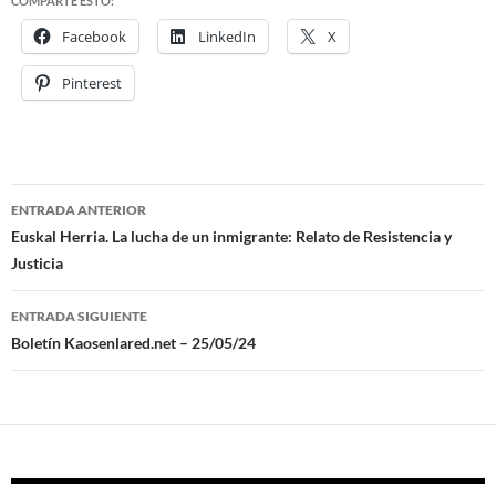
COMPARTE ESTO:
Facebook
LinkedIn
X
Pinterest
ENTRADA ANTERIOR
Navegación
Euskal Herria. La lucha de un inmigrante: Relato de Resistencia y
Justicia
de
entradas
ENTRADA SIGUIENTE
Boletín Kaosenlared.net – 25/05/24