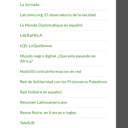
La Jornada
Laicismo.org: El observatorio de la laicidad
Le Monde Diplomatique en español
LitERaFRicA
LQS: LoQueSomos
Mundo negro digital. ¿Que esta pasando en
Africa?
Nodo50 contrainformacion en red
Red de Solidaridad con los Prisioneros Palestinos
Red Voltaire en español
Resumen Latinoamericano
Revue Noire, en frances e ingles
TeleSUR