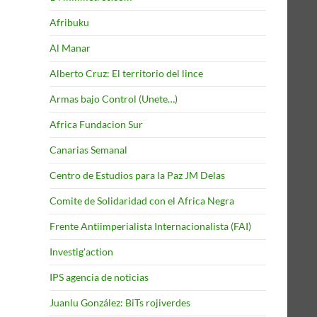
Afribuku
Al Manar
Alberto Cruz: El territorio del lince
Armas bajo Control (Unete…)
Africa Fundacion Sur
Canarias Semanal
Centro de Estudios para la Paz JM Delas
Comite de Solidaridad con el Africa Negra
Frente Antiimperialista Internacionalista (FAI)
Investig'action
IPS agencia de noticias
Juanlu González: BiTs rojiverdes