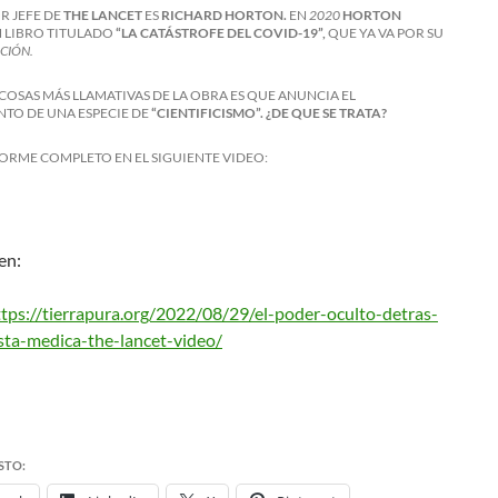
R JEFE DE
THE LANCET
ES
RICHARD HORTON.
EN
2020
HORTON
 LIBRO TITULADO
“LA CATÁSTROFE DEL COVID-19”,
QUE YA VA POR SU
CIÓN.
 COSAS MÁS LLAMATIVAS DE LA OBRA ES QUE ANUNCIA EL
TO DE UNA ESPECIE DE
“CIENTIFICISMO”.
¿DE QUE SE TRATA?
FORME COMPLETO EN EL SIGUIENTE VIDEO:
en:
ttps://tierrapura.org/2022/08/29/el-poder-oculto-detras-
ista-medica-the-lancet-video/
STO: