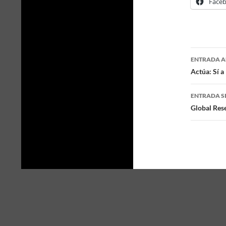
Face
ENTRADA A
Naveg
Actúa: Sí a 
de
ENTRADA S
entra
Global Rese