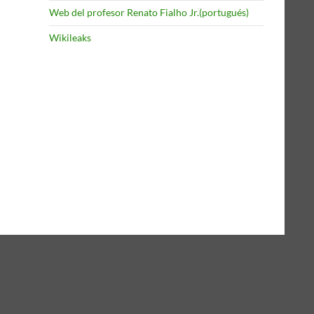
Web del profesor Renato Fialho Jr.(portugués)
Wikileaks