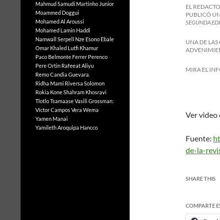
Mahmud Samudi
Martinho Junior
EL REDACTO
Moammed Doggui
PUBLICÓ UN
Mohamed Al Aroussi
SEGUNDA EDI
Mohamed Lamin Haddi
Namwall Serpell
Nze Esono Ebale
UNA DE LAS
Omar Khaled Lutfi Khamur
ADVENIMIEN
Paco Belmonte Ferrer
Perenco
Pere Ortin
Rafeeat Aliyu
MIRA EL IN
Remo Candia Guevara.
Ridha Mami
Riversa Solomon
Rokia Kone
Shahram Khosravi
Tlotlo Tsamaase
Vasili Grossman:
Víctor Campos Vera
Wema
Ver video 
Yamen Manai
Yamileth Aroquipa Hancco
Fuente:
h
de-la-rev
SHARE THIS
COMPARTE E