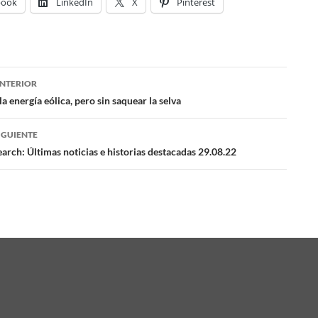
book
LinkedIn
X
Pinterest
NTERIOR
ación
la energía eólica, pero sin saquear la selva
IGUIENTE
das
arch: Últimas noticias e historias destacadas 29.08.22