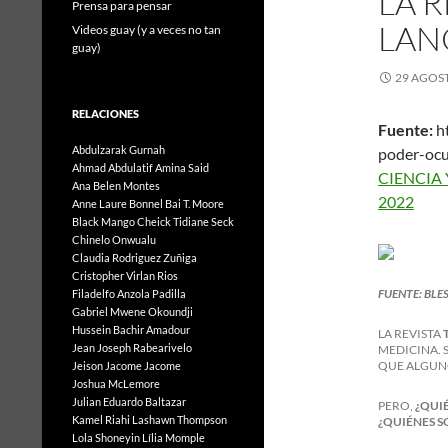
LA 
Prensa para pensar
LAN
Videos guay (y a veces no tan
guay)
29 AGOST
RELACIONES
Fuente:
h
Abdulzarak Gurnah
poder-ocu
Ahmad Abdulatif
Amina Said
CIE
Ana Belen Montes
2022
Anne Laure Bonnel
Bai T. Moore
Black Mango
Cheick Tidiane Seck
Chinelo Onwualu
Claudia Rodriguez Zuñiga
Cristopher Virlan Rios
FUENTE: BLE
Filadelfo Anzola Padilla
Gabriel Mwene Okoundji
Hussein Bachir Amadour
LA REVISTA
Jean Joseph Rabearivelo
MEDICINA. 
QUE ALGUNO
Jeison Jacome Jacome
Joshua McLemore
Julian Eduardo Baltazar
PERO,
¿QUIÉ
Kamel Riahi
Lashawn Thompson
¿QUIÉNES S
Lola Shoneyin
Lília Momple