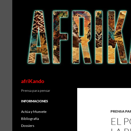
Saltar
al
contenido
Buscar
afriKando
Prensa para pensar
INFORMACIONES
PRENSA PA
Actúa y Muevete
EL 
Bibliografía
Dossiers