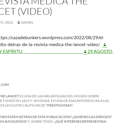
REVISTA MÉDICA THE
CET (VIDEO)
O, 2022
DANIEL
ttps://cazadebunkers.wordpress.com/2022/08/29/el-
lto-detras-de-la-revista-medica-the-lancet-video/
NCIA Y ESPÍRITU
29 AGOSTO,
S.COM
THE LANCET
ES UNA DE LAS
MÁS ANTIGUAS
DEL MUNDO SOBRE
SE FUNDÓ EN
1823
Y, SIN DUDA, ES UNA DE ESAS REFERENCIAS A LAS
S LES GUSTA CALIFICAR DE
“PRESTIGIOSAS”.
NES ESTÁN DETRÁS DE ESTA PUBLICACIÓN? ¿QUIÉNES LAS DIRIGEN?
ON SUS DUEÑOS?
Y, SOBRE TODO,
¿QUÉ INTERESES REPRESENTAN