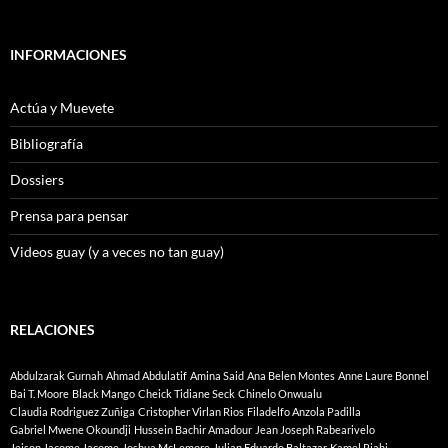
INFORMACIONES
Actúa y Muevete
Bibliografía
Dossiers
Prensa para pensar
Videos guay (y a veces no tan guay)
RELACIONES
Abdulzarak Gurnah
Ahmad Abdulatif
Amina Said
Ana Belen Montes
Anne Laure Bonnel
Bai T. Moore
Black Mango
Cheick Tidiane Seck
Chinelo Onwualu
Claudia Rodriguez Zuñiga
Cristopher Virlan Rios
Filadelfo Anzola Padilla
Gabriel Mwene Okoundji
Hussein Bachir Amadour
Jean Joseph Rabearivelo
Jeison Jacome Jacome
Joshua McLemore
Julian Eduardo Baltazar
Kamel Riahi