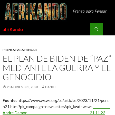
Saltar
al
contenido
Buscar
afriKando
PRENSA PARA PENSAR
EL PLAN DE BIDEN DE “PAZ”
MEDIANTE LA GUERRA Y EL
GENOCIDIO
23 NOVIEMBRE, 2023
DANIEL
Fuente:
https://www.wsws.org/es/articles/2023/11/21/pers-
n21.html?pk_campaign=newsletter&pk_kwd=wsws
Andre Damon 21.11.23