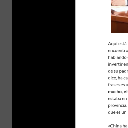
Aquí está
encuentro
hablando d
invertir e
de su padr
dice, ha c
frases es 
mucho, vi
estaba en 
provincia.
que es un 
«China ha