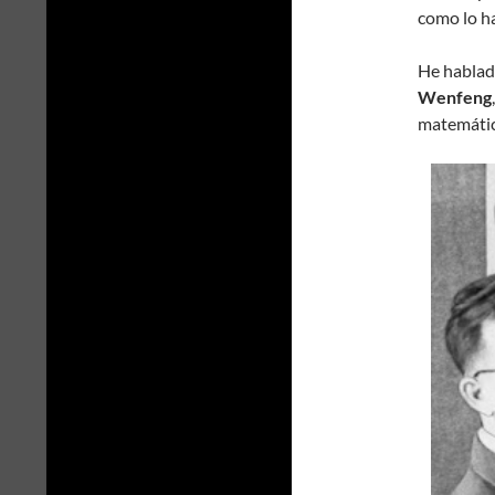
como lo ha
He hablado
Wenfeng
matemático