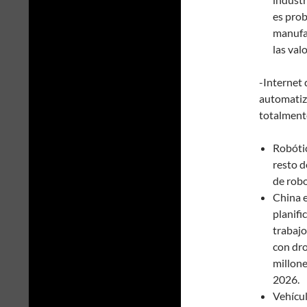
es prob
manufa
las val
-Internet 
automatiz
totalment
Robótic
resto 
de robo
China e
planifi
trabajo
con dro
millone
2026.
Vehícul