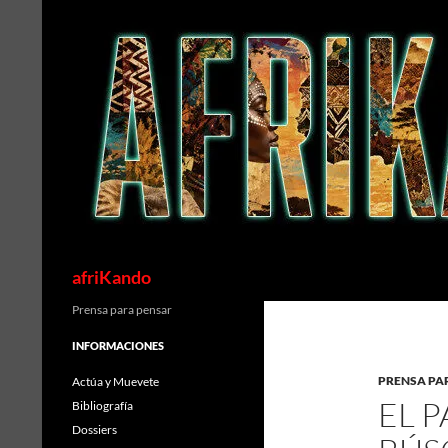
Saltar
al
contenido
Buscar
afriKando
Prensa para pensar
INFORMACIONES
PRENSA PA
Actúa y Muevete
EL P
Bibliografía
Dossiers