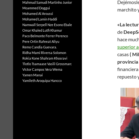
Dejémosl
Mahmud Samudi
Martinho Junior
Moammed Doggui
marchito y
Mohamed Al Aroussi
Mohamed Lamin Haddi
«La lectu
Namwall Serpell
Nze Esono Ebale
Omar Khaled Lutfi Khamur
de
DeepS
Paco Belmonte Ferrer
Perenco
hace muc
Pere Ortin
Rafeeat Aliyu
superior 
Remo Candia Guevara.
Ridha Mami
Riversa Solomon
casas
( Mi
Rokia Kone
Shahram Khosravi
provincia
Tlotlo Tsamaase
Vasili Grossman:
financiera
Víctor Campos Vera
Wema
Yamen Manai
repuesto 
Yamileth Aroquipa Hancco