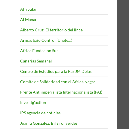
Afribuku
Al Manar
Alberto Cruz: El territorio del lince
Armas bajo Control (Unete…)
Africa Fundacion Sur
Canarias Semanal
Centro de Estudios para la Paz JM Delas
Comite de Solidaridad con el Africa Negra
Frente Antiimperialista Internacionalista (FAI)
Investig'action
IPS agencia de noticias
Juanlu González: BiTs rojiverdes