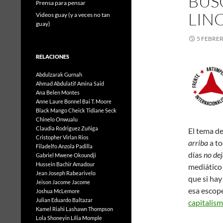
BÚS
Prensa para pensar
LIN
Videos guay (y a veces no tan
guay)
5 FEBRER
RELACIONES
Abdulzarak Gurnah
Ahmad Abdulatif
Amina Said
Ana Belen Montes
Anne Laure Bonnel
Bai T. Moore
Black Mango
Cheick Tidiane Seck
Chinelo Onwualu
Claudia Rodriguez Zuñiga
El tema d
Cristopher Virlan Rios
arriba
a to
Filadelfo Anzola Padilla
días
no dej
Gabriel Mwene Okoundji
Hussein Bachir Amadour
mediático 
Jean Joseph Rabearivelo
que si hay
Jeison Jacome Jacome
esa escope
Joshua McLemore
Julian Eduardo Baltazar
capitalism
Kamel Riahi
Lashawn Thompson
Lola Shoneyin
Lília Momple