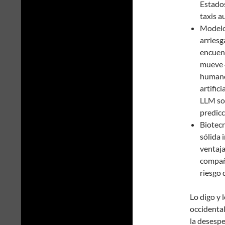
Estados
taxis 
Modelo
arriesg
encuent
mueve 4
humano
artific
LLM son
predicc
Biotecn
sólida 
ventaja
compañí
riesgo 
Lo digo y 
occidental
la desesp