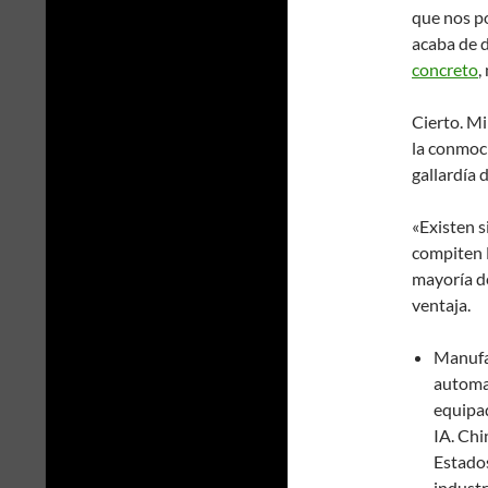
que nos po
acaba de d
concreto
,
Cierto. Mi
la conmoc
gallardía 
«Existen s
compiten E
mayoría de
ventaja.
Manufac
automat
equipad
IA. Chi
Estados
industr