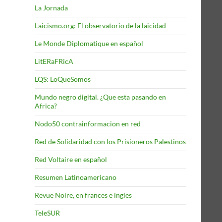
La Jornada
Laicismo.org: El observatorio de la laicidad
Le Monde Diplomatique en español
LitERaFRicA
LQS: LoQueSomos
Mundo negro digital. ¿Que esta pasando en
Africa?
Nodo50 contrainformacion en red
Red de Solidaridad con los Prisioneros Palestinos
Red Voltaire en español
Resumen Latinoamericano
Revue Noire, en frances e ingles
TeleSUR