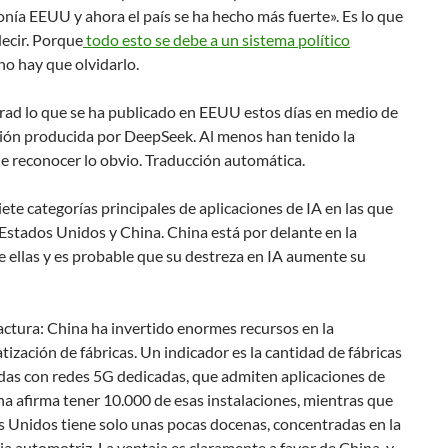
nía EEUU y ahora el país se ha hecho más fuerte». Es lo que
ecir. Porque
todo esto se debe a un sistema político
 no hay que olvidarlo.
rad lo que se ha publicado en EEUU estos días en medio de
ión producida por DeepSeek. Al menos han tenido la
de reconocer lo obvio. Traducción automática.
iete categorías principales de aplicaciones de IA en las que
stados Unidos y China. China está por delante en la
 ellas y es probable que su destreza en IA aumente su
tura: China ha invertido enormes recursos en la
ización de fábricas. Un indicador es la cantidad de fábricas
as con redes 5G dedicadas, que admiten aplicaciones de
na afirma tener 10.000 de esas instalaciones, mientras que
 Unidos tiene solo unas pocas docenas, concentradas en la
ia automotriz. La ventaja es claramente a favor de China, y