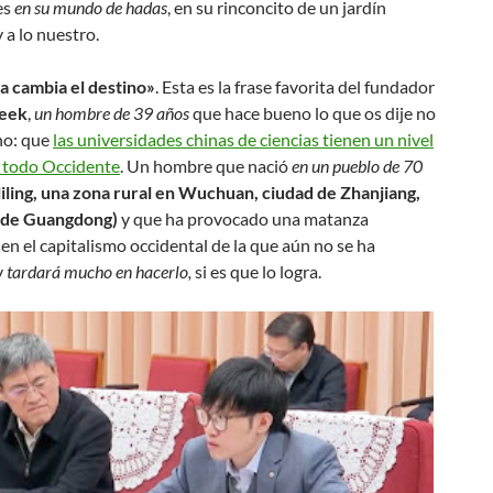
es
en su mundo de hadas
, en su rinconcito de un jardín
 a lo nuestro.
ra cambia el destino»
. Esta es la frase favorita del fundador
eek
,
un hombre de 39 años
que hace bueno lo que os dije no
ho: que
las universidades chinas de ciencias tienen un nivel
a todo Occidente
. Un hombre que nació
en un pueblo de 70
liling, una zona rural en Wuchuan, ciudad de Zhanjiang,
 de Guangdong)
y que ha provocado una matanza
 en el capitalismo occidental de la que aún no se ha
y
tardará mucho en hacerlo,
si es que lo logra.