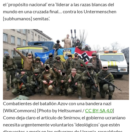
el ‘propósito nacional’ era ‘liderar a las razas blancas del
mundo en una cruzada final… contra los Untermenschen
[subhumanos] semitas’.
Combatientes del batallón Azov con una bandera nazi
(WikiCommons)
[Photo by Heltsumani /
CC BY-SA 4.0
]
Como deja claro el artículo de Smirnov, el gobierno ucraniano
necesita urgentemente voluntarios ‘ideológicos’ que estén
dispuestos a morir en los esfuerzos de Ucrania, respaldados