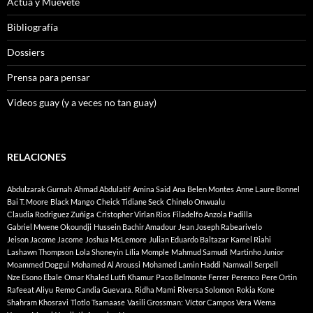
Actúa y Muevete
Bibliografía
Dossiers
Prensa para pensar
Videos guay (y a veces no tan guay)
RELACIONES
Abdulzarak Gurnah
Ahmad Abdulatif
Amina Said
Ana Belen Montes
Anne Laure Bonnel
Bai T. Moore
Black Mango
Cheick Tidiane Seck
Chinelo Onwualu
Claudia Rodriguez Zuñiga
Cristopher Virlan Rios
Filadelfo Anzola Padilla
Gabriel Mwene Okoundji
Hussein Bachir Amadour
Jean Joseph Rabearivelo
Jeison Jacome Jacome
Joshua McLemore
Julian Eduardo Baltazar
Kamel Riahi
Lashawn Thompson
Lola Shoneyin
Lília Momple
Mahmud Samudi
Martinho Junior
Moammed Doggui
Mohamed Al Aroussi
Mohamed Lamin Haddi
Namwall Serpell
Nze Esono Ebale
Omar Khaled Lutfi Khamur
Paco Belmonte Ferrer
Perenco
Pere Ortin
Rafeeat Aliyu
Remo Candia Guevara.
Ridha Mami
Riversa Solomon
Rokia Kone
Shahram Khosravi
Tlotlo Tsamaase
Vasili Grossman:
Víctor Campos Vera
Wema