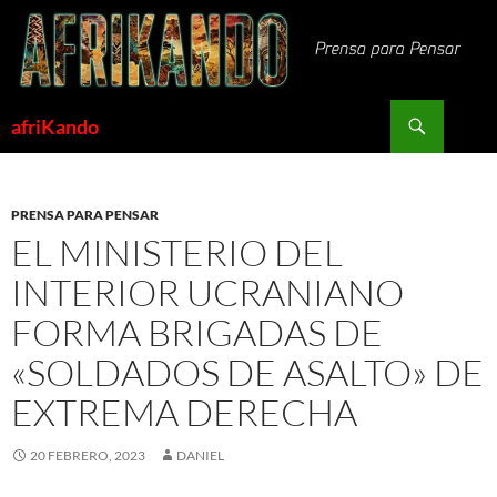
Saltar
al
contenido
Buscar
afriKando
PRENSA PARA PENSAR
EL MINISTERIO DEL
INTERIOR UCRANIANO
FORMA BRIGADAS DE
«SOLDADOS DE ASALTO» DE
EXTREMA DERECHA
20 FEBRERO, 2023
DANIEL