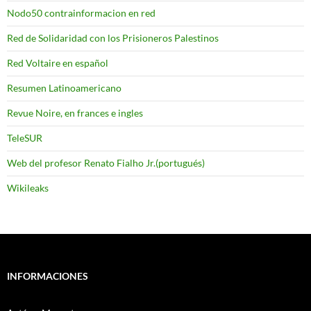
Nodo50 contrainformacion en red
Red de Solidaridad con los Prisioneros Palestinos
Red Voltaire en español
Resumen Latinoamericano
Revue Noire, en frances e ingles
TeleSUR
Web del profesor Renato Fialho Jr.(portugués)
Wikileaks
INFORMACIONES