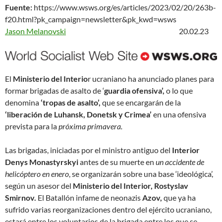
Fuente:
https://www.wsws.org/es/articles/2023/02/20/263b-
f20.html?pk_campaign=newsletter&pk_kwd=wsws
Jason Melanovski
20.02.23
El
Ministerio del Interio
r ucraniano ha anunciado planes para
formar brigadas de asalto de ‘
guardia ofensiva’,
o lo que
denomina
‘tropas de asalto’,
que se encargarán de la
‘liberación de Luhansk, Donetsk y Crimea’
en una ofensiva
prevista para la
próxima primavera.
Las brigadas, iniciadas por el ministro antiguo del
Interior
Denys Monastyrskyi
antes de su muerte en
un accidente de
helicóptero
en enero
, se organizarán sobre una base ‘ideológica’,
según un asesor del
Ministerio del Interior, Rostyslav
Smirnov.
El Batallón infame de neonazis
Azov,
que ya ha
sufrido varias reorganizaciones dentro del ejército ucraniano,
estará entre los voluntarios de la brigada entre los que se