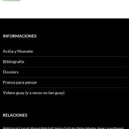
INFORMACIONES
Actúa y Muevete
Bibliografía
Dossiers
Prensa para pensar
Videos guay (y a veces no tan guay)
RELACIONES
Abdulzarak Gurnah
Ahmad Abdulatif
Amina Said
Ana Belen Montes
Anne Laure Bonnel