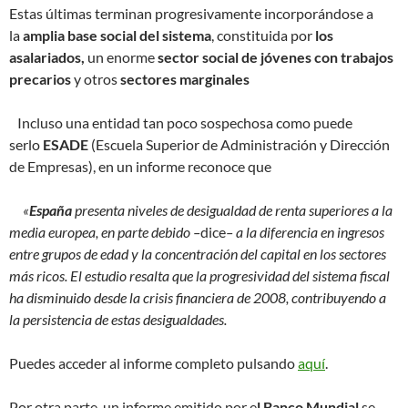
Estas últimas terminan progresivamente incorporándose a
la
amplia base social del sistema
, constituida por
los
asalariados,
un enorme
sector social de jóvenes con trabajos
precarios
y otros
sectores marginales
Incluso una entidad tan poco sospechosa como puede
serlo
ESADE
(Escuela Superior de Administración y Dirección
de Empresas), en un informe reconoce que
«
España
presenta niveles de desigualdad de renta superiores a la
media europea, en parte debido –
dice
– a la diferencia en ingresos
entre grupos de edad y la concentración del capital en los sectores
más ricos. El estudio resalta que la progresividad del sistema fiscal
ha disminuido desde la crisis financiera de 2008, contribuyendo a
la persistencia de estas desigualdades.
Puedes acceder al informe completo pulsando
aquí
.
Por otra parte, un informe emitido por e
l Banco Mundial
se