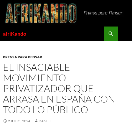
Saltar
al
contenido
Buscar
afriKando
PRENSA PARA PENSAR
EL INSACIABLE
MOVIMIENTO
PRIVATIZADOR QUE
ARRASA EN ESPAÑA CON
TODO LO PÚBLICO
2 JULIO, 2024
DANIEL