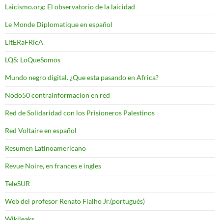
Laicismo.org: El observatorio de la laicidad
Le Monde Diplomatique en español
LitERaFRicA
LQS: LoQueSomos
Mundo negro digital. ¿Que esta pasando en Africa?
Nodo50 contrainformacion en red
Red de Solidaridad con los Prisioneros Palestinos
Red Voltaire en español
Resumen Latinoamericano
Revue Noire, en frances e ingles
TeleSUR
Web del profesor Renato Fialho Jr.(portugués)
Wikileaks