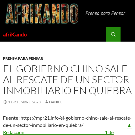
Saltar
al
contenido
Buscar
afriKando
PRENSA PARA PENSAR
EL GOBIERNO CHINO SALE
AL RESCATE DE UN SECTOR
INMOBILIARIO EN QUIEBRA
1 DICIEMBRE, 2023
DANIEL
Fuente:
https://mpr21.info/el-gobierno-chino-sale-al-rescate-
de-un-sector-inmobiliario-en-quiebra/
Redacción
1 de