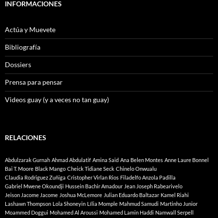
INFORMACIONES
Actúa y Muevete
Bibliografía
Dossiers
Prensa para pensar
Videos guay (y a veces no tan guay)
RELACIONES
Abdulzarak Gurnah
Ahmad Abdulatif
Amina Said
Ana Belen Montes
Anne Laure Bonnel
Bai T. Moore
Black Mango
Cheick Tidiane Seck
Chinelo Onwualu
Claudia Rodriguez Zuñiga
Cristopher Virlan Rios
Filadelfo Anzola Padilla
Gabriel Mwene Okoundji
Hussein Bachir Amadour
Jean Joseph Rabearivelo
Jeison Jacome Jacome
Joshua McLemore
Julian Eduardo Baltazar
Kamel Riahi
Lashawn Thompson
Lola Shoneyin
Lília Momple
Mahmud Samudi
Martinho Junior
Moammed Doggui
Mohamed Al Aroussi
Mohamed Lamin Haddi
Namwall Serpell