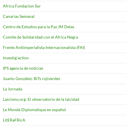
Africa Fundacion Sur
Canarias Semanal
Centro de Estudios para la Paz JM Delas
Comite de Solidaridad con el Africa Negra
Frente Antiimperialista Internacionalista (FAI)
Investig'action
IPS agencia de noticias
Juanlu González: BiTs rojiverdes
La Jornada
Laicismo.org: El observatorio de la laicidad
Le Monde Diplomatique en español
LitERaFRicA