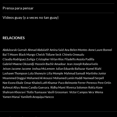
Prensa para pensar
Videos guay (y a veces no tan guay)
RELACIONES
Abdulzarak Gurnah
Ahmad Abdulatif
Amina Said
Ana Belen Montes
Anne Laure Bonnel
Bai T. Moore
Black Mango
Cheick Tidiane Seck
Chinelo Onwualu
Claudia Rodriguez Zuñiga
Cristopher Virlan Rios
Filadelfo Anzola Padilla
Gabriel Mwene Okoundji
Hussein Bachir Amadour
Jean Joseph Rabearivelo
Jeison Jacome Jacome
Joshua McLemore
Julian Eduardo Baltazar
Kamel Riahi
Lashawn Thompson
Lola Shoneyin
Lília Momple
Mahmud Samudi
Martinho Junior
Moammed Doggui
Mohamed Al Aroussi
Mohamed Lamin Haddi
Namwall Serpell
Nze Esono Ebale
Omar Khaled Lutfi Khamur
Paco Belmonte Ferrer
Perenco
Pere Ortin
Rafeeat Aliyu
Remo Candia Guevara.
Ridha Mami
Riversa Solomon
Rokia Kone
Shahram Khosravi
Tlotlo Tsamaase
Vasili Grossman:
Víctor Campos Vera
Wema
Yamen Manai
Yamileth Aroquipa Hancco