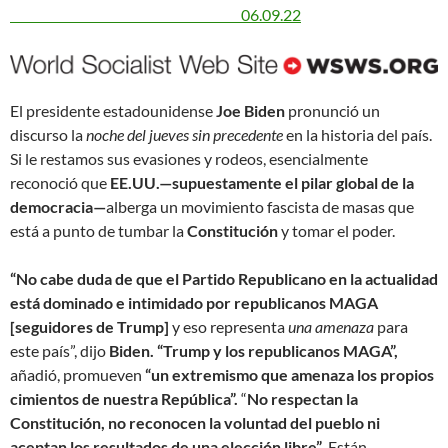
06.09.22
El presidente estadounidense
Joe Biden
pronunció un
discurso la
noche del jueves sin precedente
en la historia del país.
Si le restamos sus evasiones y rodeos, esencialmente
reconoció que
EE.UU.—supuestamente el pilar global de la
democracia—
alberga un movimiento fascista de masas que
está a punto de tumbar la
Constitución
y tomar el poder.
“No cabe duda de que el Partido Republicano en la actualidad
está dominado e intimidado por republicanos MAGA
[seguidores de Trump]
y eso representa
una amenaza
para
este país”, dijo
Biden. “Trump y los republicanos MAGA”,
añadió, promueven
“un extremismo que amenaza los propios
cimientos de nuestra República”.
“
No respectan la
Constitución, no reconocen la voluntad del pueblo ni
aceptan los resultados de una elección libre”
. Están