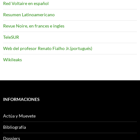
Red Voltaire en español
Resumen Latinoamericano
Revue Noire, en frances e ingles
TeleSUR
Web del profesor Renato Fialho Jr.(portugués)
Wikileaks
INFORMACIONES
Actúa y Muevete
Bibliografía
Dossiers