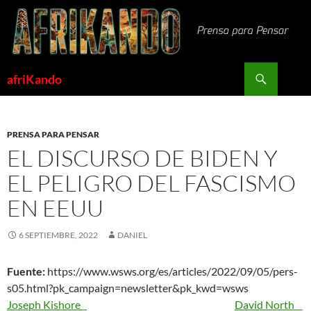
Saltar
al
contenido
Buscar
afriKando
PRENSA PARA PENSAR
EL DISCURSO DE BIDEN Y
EL PELIGRO DEL FASCISMO
EN EEUU
6 SEPTIEMBRE, 2022
DANIEL
Fuente:
https://www.wsws.org/es/articles/2022/09/05/pers-
s05.html?pk_campaign=newsletter&pk_kwd=wsws
Joseph Kishore
David North