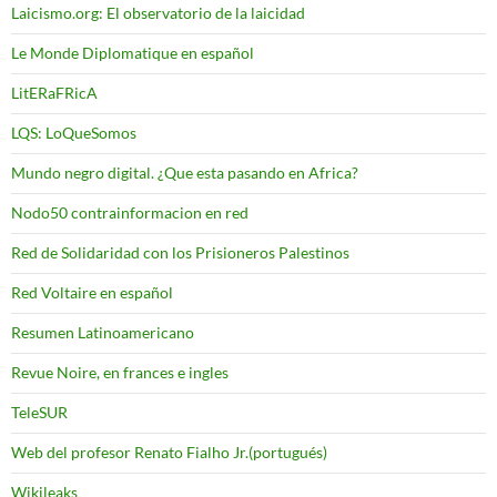
Laicismo.org: El observatorio de la laicidad
Le Monde Diplomatique en español
LitERaFRicA
LQS: LoQueSomos
Mundo negro digital. ¿Que esta pasando en Africa?
Nodo50 contrainformacion en red
Red de Solidaridad con los Prisioneros Palestinos
Red Voltaire en español
Resumen Latinoamericano
Revue Noire, en frances e ingles
TeleSUR
Web del profesor Renato Fialho Jr.(portugués)
Wikileaks