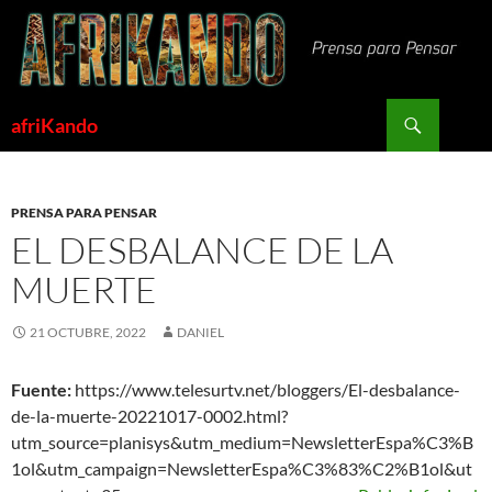
Saltar
al
contenido
Buscar
afriKando
PRENSA PARA PENSAR
EL DESBALANCE DE LA
MUERTE
21 OCTUBRE, 2022
DANIEL
Fuente:
https://www.telesurtv.net/bloggers/El-desbalance-
de-la-muerte-20221017-0002.html?
utm_source=planisys&utm_medium=NewsletterEspa%C3%B
1ol&utm_campaign=NewsletterEspa%C3%83%C2%B1ol&ut