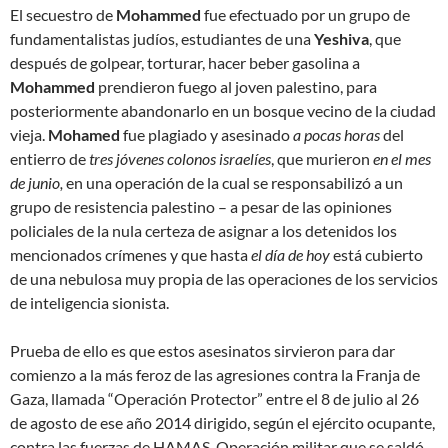
El secuestro de
Mohammed
fue efectuado por un grupo de
fundamentalistas judíos, estudiantes de una
Yeshiva
, que
después de golpear, torturar, hacer beber gasolina a
Mohammed
prendieron fuego al joven palestino, para
posteriormente abandonarlo en un bosque vecino de la ciudad
vieja.
Mohamed
fue plagiado y asesinado
a pocas horas
del
entierro de
tres jóvenes colonos israelíes
, que murieron
en el mes
de junio,
en una operación de la cual se responsabilizó a un
grupo de resistencia palestino – a pesar de las opiniones
policiales de la nula certeza de asignar a los detenidos los
mencionados crímenes y que hasta
el día de hoy
está cubierto
de una nebulosa muy propia de las operaciones de los servicios
de inteligencia sionista.
Prueba de ello es que estos asesinatos sirvieron para dar
comienzo a la más feroz de las agresiones contra la Franja de
Gaza, llamada “Operación Protector” entre el 8 de julio al 26
de agosto de ese año 2014 dirigido, según el ejército ocupante,
contra las fuerzas de HAMAS. Operación militar que se saldó