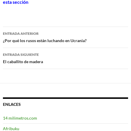
esta sección
ENTRADA ANTERIOR
Navegación
¿Por qué los rusos están luchando en Ucrania?
de
ENTRADA SIGUIENTE
entradas
El caballito de madera
ENLACES
14 milimetros.com
Afribuku