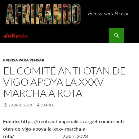
Saltar
al
contenido
Buscar
afriKando
PRENSA PARA PENSAR
EL COMITÉ ANTI OTAN DE
VIGO APOYA LA XXXV
MARCHA A ROTA
2 ABRIL, 2023
DANIEL
Fuente:
https://frenteantiimperialista.org/el-comite-anti-
otan-de-vigo-apoya-la-xxxv-marcha-a-
rota/
2 abril 2023