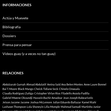
INFORMACIONES
Actúa y Muevete
Bibliografía
Dossiers
Prensa para pensar
Videos guay (y a veces no tan guay)
RELACIONES
Abdulzarak Gurnah
Ahmad Abdulatif
Amina Said
Ana Belen Montes
Anne Laure Bonnel
Bai T. Moore
Black Mango
Cheick Tidiane Seck
Chinelo Onwualu
Claudia Rodriguez Zuñiga
Cristopher Virlan Rios
Filadelfo Anzola Padilla
Gabriel Mwene Okoundji
Hussein Bachir Amadour
Jean Joseph Rabearivelo
Jeison Jacome Jacome
Joshua McLemore
Julian Eduardo Baltazar
Kamel Riahi
Lashawn Thompson
Lola Shoneyin
Lília Momple
Mahmud Samudi
Martinho Junior