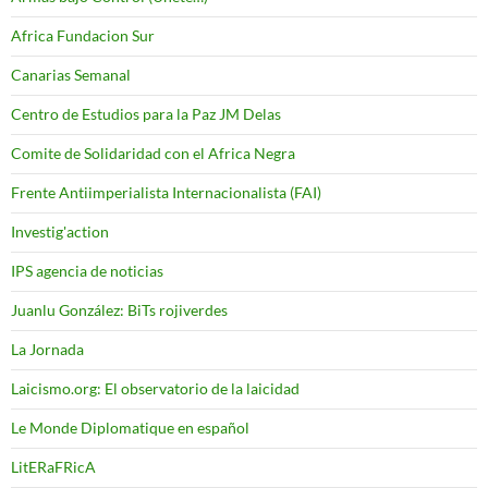
Africa Fundacion Sur
Canarias Semanal
Centro de Estudios para la Paz JM Delas
Comite de Solidaridad con el Africa Negra
Frente Antiimperialista Internacionalista (FAI)
Investig'action
IPS agencia de noticias
Juanlu González: BiTs rojiverdes
La Jornada
Laicismo.org: El observatorio de la laicidad
Le Monde Diplomatique en español
LitERaFRicA