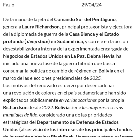
Fazio 29/04/24
De la mano de la jefa del
Comando Sur del Pentágono,
generala
Laura Richardson,
principal protagonista y ejecutora
de la diplomacia de guerra de la
Casa Blanca y el Estado
profundo (
deep state
) en Sudamérica,
y con eje en la acción
desestabilizadora interna de la experimentada encargada de
Negocios de Estados Unidos en La Paz, Debra Hevia
, ha
iniciado una nueva fase de la guerra híbrida que busca
consumar la política de
cambio de régimen
en
Bolivia
en el
marco de las elecciones presidenciales de
2025.
Los motivos del renovado esfuerzo por desencadenar
una
revolución de colores
en el país sudamericano han sido
explicitados públicamente
en varias ocasiones
por la propia
Richardson
desde
2022:
Bolivia
tiene
las mayores reservas
mundiales de litio
, considerado una de las prioridades
estratégicas del
Departamento de Defensa de Estados
Unidos (al servicio de los intereses de los principales fondos
de inversión globales: BlackRock, Vanguard y otros, así como