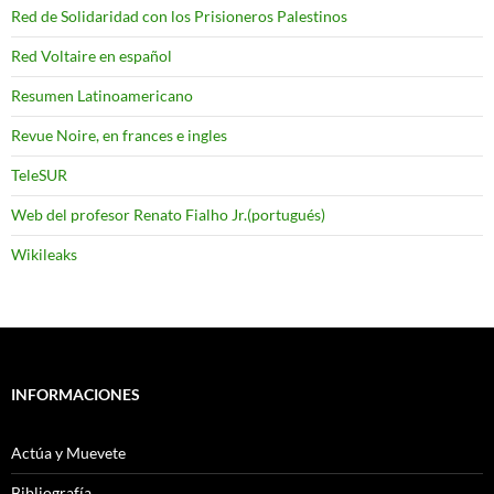
Red de Solidaridad con los Prisioneros Palestinos
Red Voltaire en español
Resumen Latinoamericano
Revue Noire, en frances e ingles
TeleSUR
Web del profesor Renato Fialho Jr.(portugués)
Wikileaks
INFORMACIONES
Actúa y Muevete
Bibliografía