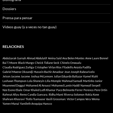
Dossiers
Prensa para pensar
Videos guay (y a veces no tan guay)
RELACIONES
Abdulzarak Gurnah
Ahmad Abdulatif
Amina Said
Ana Belen Montes
Anne Laure Bonnel
Bai T. Moore
Black Mango
Cheick Tidiane Seck
Chinelo Onwualu
Claudia Rodriguez Zuñiga
Cristopher Virlan Rios
Filadelfo Anzola Padilla
Gabriel Mwene Okoundji
Hussein Bachir Amadour
Jean Joseph Rabearivelo
Jeison Jacome Jacome
Joshua McLemore
Julian Eduardo Baltazar
Kamel Riahi
Lashawn Thompson
Lola Shoneyin
Lília Momple
Mahmud Samudi
Martinho Junior
Moammed Doggui
Mohamed Al Aroussi
Mohamed Lamin Haddi
Namwall Serpell
Nze Esono Ebale
Omar Khaled Lutfi Khamur
Paco Belmonte Ferrer
Perenco
Pere Ortin
Rafeeat Aliyu
Remo Candia Guevara.
Ridha Mami
Riversa Solomon
Rokia Kone
Shahram Khosravi
Tlotlo Tsamaase
Vasili Grossman:
Víctor Campos Vera
Wema
Yamen Manai
Yamileth Aroquipa Hancco