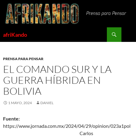
Saltar
al
contenido
Buscar
afriKando
PRENSA PARA PENSAR
EL COMANDO SUR Y LA
GUERRA HÍBRIDA EN
BOLIVIA
1 MAYO, 2024
DANIEL
Fuente:
https://www.jornada.com.mx/2024/04/29/opinion/023a1pol
Carlos