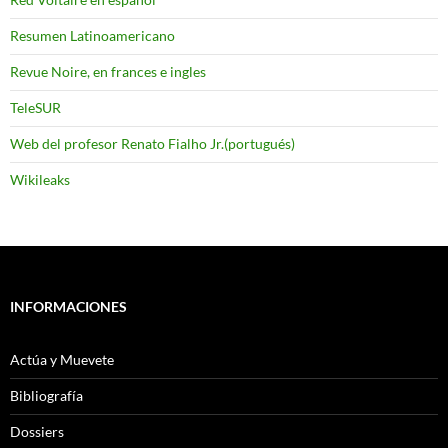
Resumen Latinoamericano
Revue Noire, en frances e ingles
TeleSUR
Web del profesor Renato Fialho Jr.(portugués)
Wikileaks
INFORMACIONES
Actúa y Muevete
Bibliografía
Dossiers