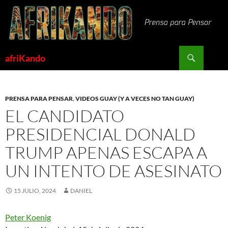
Saltar
al
contenido
Buscar
afriKando
PRENSA PARA PENSAR
,
VIDEOS GUAY (Y A VECES NO TAN GUAY)
EL CANDIDATO
PRESIDENCIAL DONALD
TRUMP APENAS ESCAPA A
UN INTENTO DE ASESINATO
15 JULIO, 2024
DANIEL
Peter Koenig