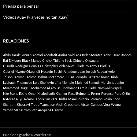
Prensa para pensar
Videos guay (y a veces no tan guay)
RELACIONES
Abdulzarak Gurnah
Ahmad Abdulatif
Amina Said
Ana Belen Montes
Anne Laure Bonnel
Bai T. Moore
Black Mango
Cheick Tidiane Seck
Chinelo Onwualu
Claudia Rodriguez Zuñiga
Cristopher Virlan Rios
Filadelfo Anzola Padilla
Gabriel Mwene Okoundji
Hussein Bachir Amadour
Jean Joseph Rabearivelo
Jeison Jacome Jacome
Joshua McLemore
Julian Eduardo Baltazar
Kamel Riahi
Lashawn Thompson
Lola Shoneyin
Lília Momple
Mahmud Samudi
Martinho Junior
Moammed Doggui
Mohamed Al Aroussi
Mohamed Lamin Haddi
Namwall Serpell
Nze Esono Ebale
Omar Khaled Lutfi Khamur
Paco Belmonte Ferrer
Perenco
Pere Ortin
Rafeeat Aliyu
Remo Candia Guevara.
Ridha Mami
Riversa Solomon
Rokia Kone
Shahram Khosravi
Tlotlo Tsamaase
Vasili Grossman:
Víctor Campos Vera
Wema
Yamen Manai
Yamileth Aroquipa Hancco
Funciona gracias a WordPress