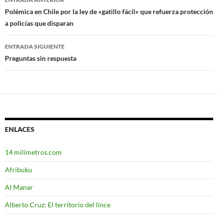
Navegación
Polémica en Chile por la ley de «gatillo fácil» que refuerza protección
a policías que disparan
de
entradas
ENTRADA SIGUIENTE
Preguntas sin respuesta
ENLACES
14 milimetros.com
Afribuku
Al Manar
Alberto Cruz: El territorio del lince