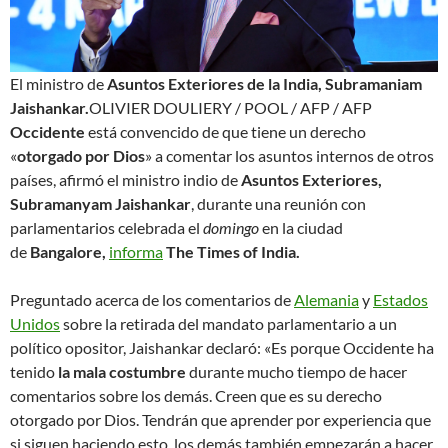
El ministro de
Asuntos Exteriores de la India, Subramaniam
Jaishankar.
OLIVIER DOULIERY / POOL / AFP
/ AFP
Occidente
está convencido de que tiene un derecho
«
otorgado por Dios
» a comentar los asuntos internos de otros
países, afirmó el ministro indio de
Asuntos Exteriores,
Subramanyam Jaishankar
, durante una reunión con
parlamentarios celebrada el
domingo
en la ciudad
de
Bangalore,
informa
The Times of India.
Preguntado acerca de los comentarios de
Alemania
y
Estados
Unidos
sobre la retirada del mandato parlamentario a un
político opositor, Jaishankar declaró: «Es porque Occidente ha
tenido
la mala costumbre
durante mucho tiempo de hacer
comentarios sobre los demás. Creen que es su derecho
otorgado por Dios. Tendrán que aprender por experiencia que
si siguen haciendo esto, los demás también empezarán a hacer