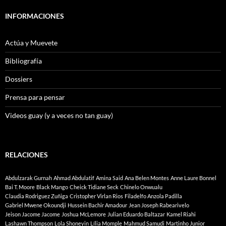
INFORMACIONES
Actúa y Muevete
Bibliografía
Dossiers
Prensa para pensar
Videos guay (y a veces no tan guay)
RELACIONES
Abdulzarak Gurnah
Ahmad Abdulatif
Amina Said
Ana Belen Montes
Anne Laure Bonnel
Bai T. Moore
Black Mango
Cheick Tidiane Seck
Chinelo Onwualu
Claudia Rodriguez Zuñiga
Cristopher Virlan Rios
Filadelfo Anzola Padilla
Gabriel Mwene Okoundji
Hussein Bachir Amadour
Jean Joseph Rabearivelo
Jeison Jacome Jacome
Joshua McLemore
Julian Eduardo Baltazar
Kamel Riahi
Lashawn Thompson
Lola Shoneyin
Lília Momple
Mahmud Samudi
Martinho Junior