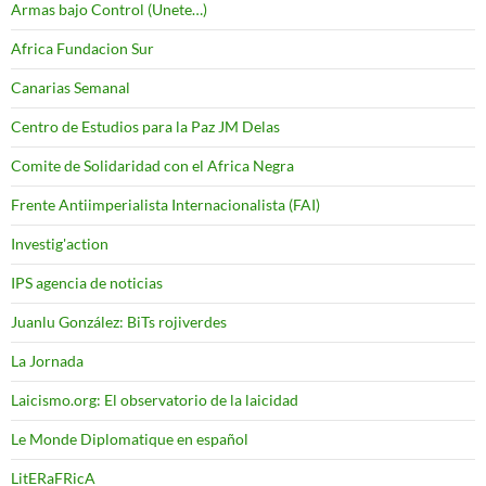
Armas bajo Control (Unete…)
Africa Fundacion Sur
Canarias Semanal
Centro de Estudios para la Paz JM Delas
Comite de Solidaridad con el Africa Negra
Frente Antiimperialista Internacionalista (FAI)
Investig'action
IPS agencia de noticias
Juanlu González: BiTs rojiverdes
La Jornada
Laicismo.org: El observatorio de la laicidad
Le Monde Diplomatique en español
LitERaFRicA