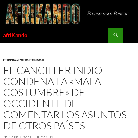
Saltar
al
contenido
Buscar
afriKando
PRENSA PARA PENSAR
EL CANCILLER INDIO
CONDENA LA «MALA
COSTUMBRE» DE
OCCIDENTE DE
COMENTAR LOS ASUNTOS
DE OTROS PAÍSES
4 ABRIL, 2023
DANIEL