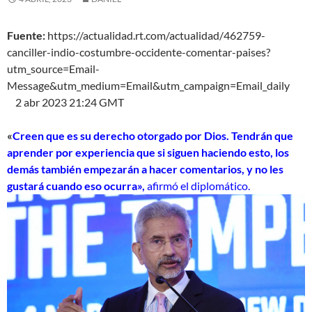
Fuente:
https://actualidad.rt.com/actualidad/462759-
canciller-indio-costumbre-occidente-comentar-paises?
utm_source=Email-
Message&utm_medium=Email&utm_campaign=Email_daily
2 abr 2023 21:24 GMT
«
Creen que es su derecho otorgado por Dios. Tendrán que
aprender por experiencia que si siguen haciendo esto, los
demás también empezarán a hacer comentarios, y no les
gustará cuando eso ocurra»,
afirmó el diplomático.