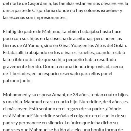
del norte de Cisjordania, las familias están en sus olivares -es la
única parte de Cisjordania donde no hay colonos israelíes- y
las escenas son impresionantes.
El afligido padre de Mahmud, también trabajaba hasta hace
poco con sus hijos en la cosecha de aceitunas, pero no en las
tierras de Al Yamun, sino en Givat Yoav, en los Altos del Golán.
Estaba allí, trabajando en los olivares israelíes, cuando recibió
la terrible noticia de que su hijo pequeño había resultado
gravemente herido. Dormía en una tienda improvisada cerca
de Tiberíades, en un espacio reservado para ellos por el
patrono judío.
Mohammed y su esposa Amani, de 38 años, tenían cuatro hijos
y una hija. Mahmud era su cuarto hijo. Nureddine, de 4 años, es
el más joven. Está sentado en el regazo de su padre. ¿Dónde
está Mahmud? Nureddine señala el colgante en el cuello de su
padre y permanece en silencio. Lo único que le ha dicho su
padre es que Mahmud se ha ido al cielo, una bonita forma de