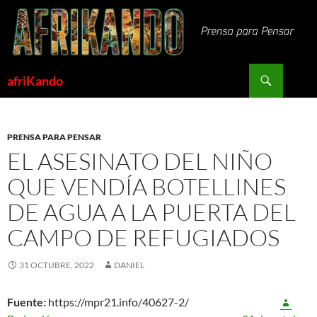
Saltar
al
contenido
Buscar
afriKando
PRENSA PARA PENSAR
EL ASESINATO DEL NIÑO
QUE VENDÍA BOTELLINES
DE AGUA A LA PUERTA DEL
CAMPO DE REFUGIADOS
31 OCTUBRE, 2022
DANIEL
Fuente:
https://mpr21.info/40627-2/