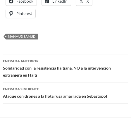
Facebook
LinkedIn
X
Pinterest
MAHMUD SAMUDI
ENTRADA ANTERIOR
Navegación
Solidaridad con la resistencia haitiana, NO a la intervención
extranjera en Haití
de
entradas
ENTRADA SIGUIENTE
Ataque con drones a la flota rusa amarrada en Sebastopol