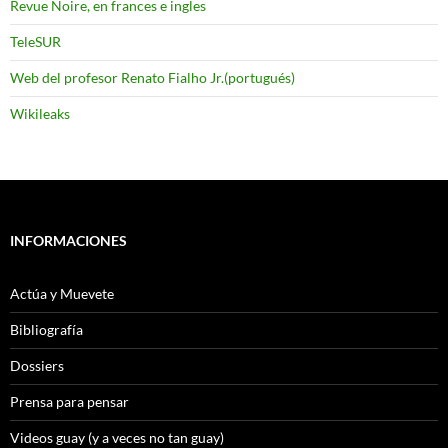
Revue Noire, en frances e ingles
TeleSUR
Web del profesor Renato Fialho Jr.(portugués)
Wikileaks
INFORMACIONES
Actúa y Muevete
Bibliografía
Dossiers
Prensa para pensar
Videos guay (y a veces no tan guay)