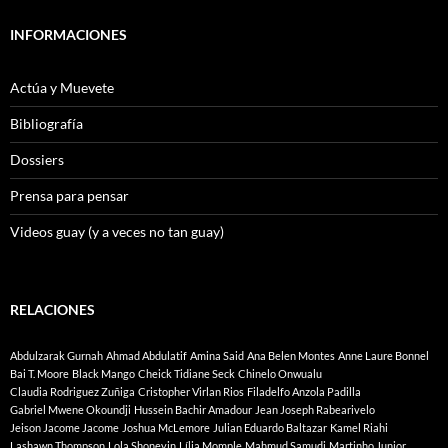
INFORMACIONES
Actúa y Muevete
Bibliografía
Dossiers
Prensa para pensar
Videos guay (y a veces no tan guay)
RELACIONES
Abdulzarak Gurnah
Ahmad Abdulatif
Amina Said
Ana Belen Montes
Anne Laure Bonnel
Bai T. Moore
Black Mango
Cheick Tidiane Seck
Chinelo Onwualu
Claudia Rodriguez Zuñiga
Cristopher Virlan Rios
Filadelfo Anzola Padilla
Gabriel Mwene Okoundji
Hussein Bachir Amadour
Jean Joseph Rabearivelo
Jeison Jacome Jacome
Joshua McLemore
Julian Eduardo Baltazar
Kamel Riahi
Lashawn Thompson
Lola Shoneyin
Lília Momple
Mahmud Samudi
Martinho Junior