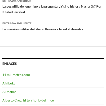
ENTRADA ANTERIOR
Navegación
La pesadilla del enemigo y la pregunta: ¿Y si lo hiciera Nasraláh? Por
Khaled Barakat
de
entradas
ENTRADA SIGUIENTE
La invasión militar de Líbano llevaría a Israel al desastre
ENLACES
14 milimetros.com
Afribuku
Al Manar
Alberto Cruz: El territorio del lince