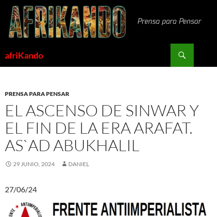
Saltar
al
contenido
Buscar
afriKando
PRENSA PARA PENSAR
EL ASCENSO DE SINWAR Y
EL FIN DE LA ERA ARAFAT.
AS`AD ABUKHALIL
29 JUNIO, 2024
DANIEL
27/06/24