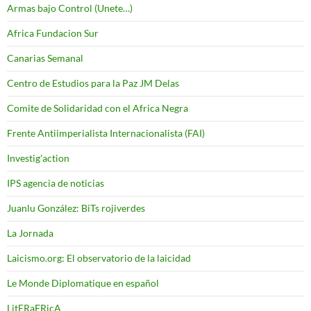
Armas bajo Control (Unete…)
Africa Fundacion Sur
Canarias Semanal
Centro de Estudios para la Paz JM Delas
Comite de Solidaridad con el Africa Negra
Frente Antiimperialista Internacionalista (FAI)
Investig'action
IPS agencia de noticias
Juanlu González: BiTs rojiverdes
La Jornada
Laicismo.org: El observatorio de la laicidad
Le Monde Diplomatique en español
LitERaFRicA