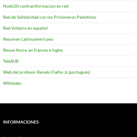
Nodo50 contrainformacion en red
Red de Solidaridad con los Prisioneros Palestinos
Red Voltaire en español
Resumen Latinoamericano
Revue Noire, en frances e ingles
TeleSUR
Web del profesor Renato Fialho Jr.(portugués)
Wikileaks
INFORMACIONES