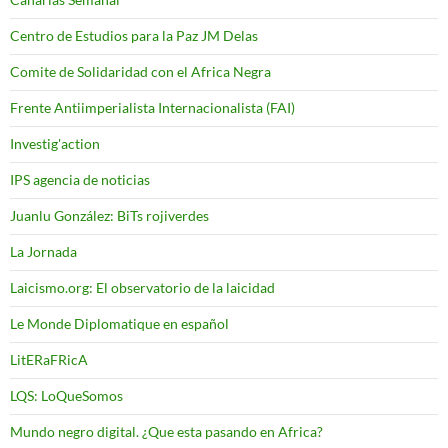
Centro de Estudios para la Paz JM Delas
Comite de Solidaridad con el Africa Negra
Frente Antiimperialista Internacionalista (FAI)
Investig'action
IPS agencia de noticias
Juanlu González: BiTs rojiverdes
La Jornada
Laicismo.org: El observatorio de la laicidad
Le Monde Diplomatique en español
LitERaFRicA
LQS: LoQueSomos
Mundo negro digital. ¿Que esta pasando en Africa?