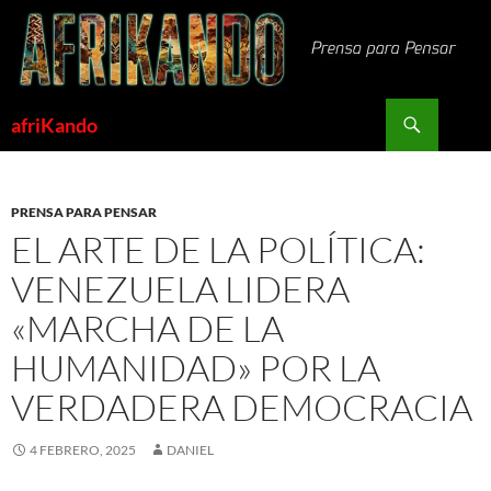
Saltar
al
contenido
Buscar
afriKando
PRENSA PARA PENSAR
EL ARTE DE LA POLÍTICA:
VENEZUELA LIDERA
«MARCHA DE LA
HUMANIDAD» POR LA
VERDADERA DEMOCRACIA
4 FEBRERO, 2025
DANIEL