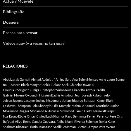
Actúa y Muevete
Bibliografía
Dossiers
Prensa para pensar
Videos guay (y a veces no tan guay)
RELACIONES
Abdulzarak Gurnah
Ahmad Abdulatif
Amina Said
Ana Belen Montes
Anne Laure Bonnel
Bai T. Moore
Black Mango
Cheick Tidiane Seck
Chinelo Onwualu
Claudia Rodriguez Zuñiga
Cristopher Virlan Rios
Filadelfo Anzola Padilla
Gabriel Mwene Okoundji
Hussein Bachir Amadour
Jean Joseph Rabearivelo
Jeison Jacome Jacome
Joshua McLemore
Julian Eduardo Baltazar
Kamel Riahi
Lashawn Thompson
Lola Shoneyin
Lília Momple
Mahmud Samudi
Martinho Junior
Moammed Doggui
Mohamed Al Aroussi
Mohamed Lamin Haddi
Namwall Serpell
Nze Esono Ebale
Omar Khaled Lutfi Khamur
Paco Belmonte Ferrer
Perenco
Pere Ortin
Rafeeat Aliyu
Remo Candia Guevara.
Ridha Mami
Riversa Solomon
Rokia Kone
Shahram Khosravi
Tlotlo Tsamaase
Vasili Grossman:
Víctor Campos Vera
Wema