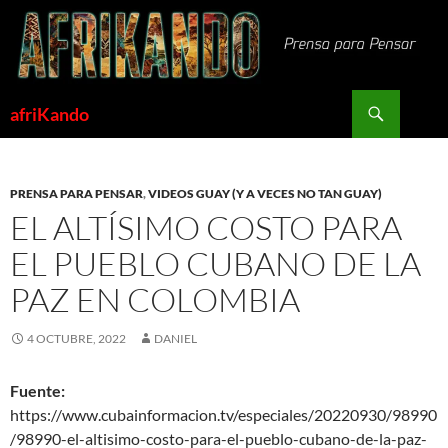
Saltar
al
contenido
Buscar
afriKando
PRENSA PARA PENSAR
,
VIDEOS GUAY (Y A VECES NO TAN GUAY)
EL ALTÍSIMO COSTO PARA
EL PUEBLO CUBANO DE LA
PAZ EN COLOMBIA
4 OCTUBRE, 2022
DANIEL
Fuente:
https://www.cubainformacion.tv/especiales/20220930/98990
/98990-el-altisimo-costo-para-el-pueblo-cubano-de-la-paz-