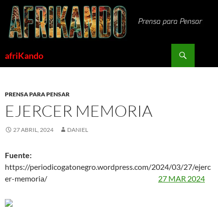
Saltar
al
contenido
Buscar
afriKando
PRENSA PARA PENSAR
EJERCER MEMORIA
27 ABRIL, 2024
DANIEL
Fuente:
https://periodicogatonegro.wordpress.com/2024/03/27/ejerc
er-memoria/
27 MAR 2024