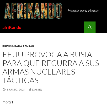
Saltar
al
contenido
Buscar
afriKando
PRENSA PARA PENSAR
EEUU PROVOCA A RUSIA
PARA QUE RECURRA A SUS
ARMAS NUCLEARES
TÁCTICAS
3 JUNIO, 2024
DANIEL
mpr21