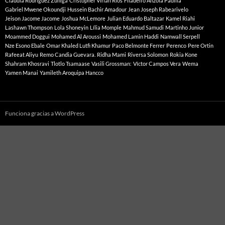
Claudia Rodriguez Zuñiga
Cristopher Virlan Rios
Filadelfo Anzola Padilla
Gabriel Mwene Okoundji
Hussein Bachir Amadour
Jean Joseph Rabearivelo
Jeison Jacome Jacome
Joshua McLemore
Julian Eduardo Baltazar
Kamel Riahi
Lashawn Thompson
Lola Shoneyin
Lília Momple
Mahmud Samudi
Martinho Junior
Moammed Doggui
Mohamed Al Aroussi
Mohamed Lamin Haddi
Namwall Serpell
Nze Esono Ebale
Omar Khaled Lutfi Khamur
Paco Belmonte Ferrer
Perenco
Pere Ortin
Rafeeat Aliyu
Remo Candia Guevara.
Ridha Mami
Riversa Solomon
Rokia Kone
Shahram Khosravi
Tlotlo Tsamaase
Vasili Grossman:
Víctor Campos Vera
Wema
Yamen Manai
Yamileth Aroquipa Hancco
Funciona gracias a WordPress