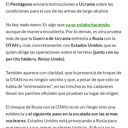
El
Pentágono
enviará instrucciones a
Ucrania
sobre las
condiciones para el uso de las armas de largo alcance.
No hay nada nuevo
. Es algo que
ya se estaba haciendo
,
aunque de manera encubierta. Por lo demás, es otra prueba
más de que la
Guerra de Ucrania
enfrenta a
Rusia
con la
OTAN
y, más concretamente, con
Estados Unidos
, que es
quien dirige las operaciones sobre el terreno
(junto con su
perrito faldero, Reino Unido).
También aparece con claridad, que la presencia de tropas de
la OTAN no es ningún secreto y que, a pesar de que sólo se
habla de “entrenadores”, en las trincheras los cadáveres
llevan los parches oficiales que prueban su lugar de origen.
El choque de Rusia con la OTAN no es un riesgo sino una
evidencia y
el siguiente paso en la escalada son las armas
nucleares
. Estados Unidos está provocando a Rusia para
que recurra a sus armas nucleares tácticas. Si Rusia no lo