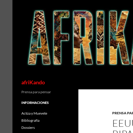
Saltar
al
contenido
Buscar
afriKando
Prensa para pensar
INFORMACIONES
PRENSA PA
Actúa y Muevete
EEUU
Bibliografía
Dossiers