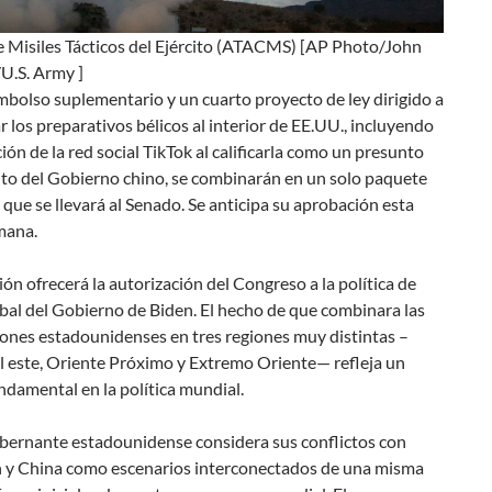
e Misiles Tácticos del Ejército (ATACMS) [AP Photo/John
U.S. Army ]
bolso suplementario y un cuarto proyecto de ley dirigido a
ar los preparativos bélicos al interior de EE.UU., incluyendo
ción de la red social TikTok al calificarla como un presunto
to del Gobierno chino, se combinarán en un solo paquete
o que se llevará al Senado. Se anticipa su aprobación esta
mana.
ción ofrecerá la autorización del Congreso a la política de
bal del Gobierno de Biden. El hecho de que combinara las
iones estadounidenses en tres regiones muy distintas –
l este, Oriente Próximo y Extremo Oriente— refleja un
damental en la política mundial.
obernante estadounidense considera sus conflictos con
án y China como escenarios interconectados de una misma