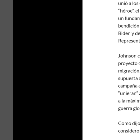
unió a los
“héroe”, e
un fundame
bendición
Biden y de
Represent
Johnson co
proyecto d
migración,
supuesta 
campaña el
“unieran” 
a la máxim
guerra glo
Como dijo
considero 