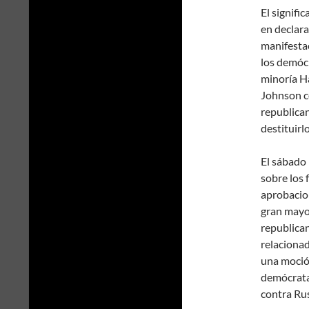
El signifi
en declar
manifestac
los demócr
minoría Ha
Johnson c
republica
destituirlo
El sábado
sobre los 
aprobacio
gran mayor
republican
relacionad
una moción
demócrata
contra Rus