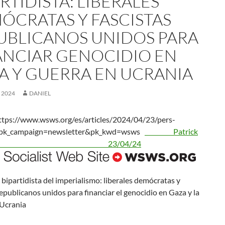
RTIDISTA: LIBERALES
ÓCRATAS Y FASCISTAS
UBLICANOS UNIDOS PARA
ANCIAR GENOCIDIO EN
A Y GUERRA EN UCRANIA
, 2024
DANIEL
tps://www.wsws.org/es/articles/2024/04/23/pers-
?pk_campaign=newsletter&pk_kwd=wsws
Patrick
rtin 23/04/24
a bipartidista del imperialismo: liberales demócratas y
republicanos unidos para financiar el genocidio en Gaza y la
 Ucrania