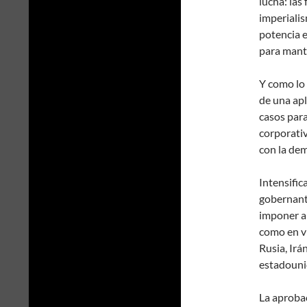
lucha: las
imperiali
potencia 
para mant
Y como lo 
de una apl
casos par
corporativ
con la dem
Intensific
gobernante
imponer a 
como en vi
Rusia, Irá
estadouni
La aprobac