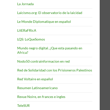
La Jornada
Laicismo.org: El observatorio de la laicidad
Le Monde Diplomatique en español
LitERaFRicA
LQS: LoQueSomos
Mundo negro digital. ¿Que esta pasando en
Africa?
Nodo50 contrainformacion en red
Red de Solidaridad con los Prisioneros Palestinos
Red Voltaire en español
Resumen Latinoamericano
Revue Noire, en frances e ingles
TeleSUR