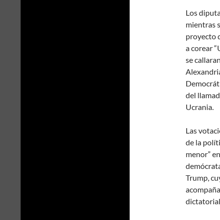
Los diput
mientras s
proyecto 
a corear “
se callar
Alexandria
Democráti
del llamad
Ucrania.
Las votac
de la pol
menor” en 
demócrata 
Trump, cuy
acompañad
dictatoria