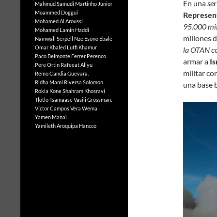
En una
ser
Mahmud Samudi
Martinho Junior
Moammed Doggui
Represent
Mohamed Al Aroussi
95.000 mil
Mohamed Lamin Haddi
millones d
Namwall Serpell
Nze Esono Ebale
Omar Khaled Lutfi Khamur
la OTAN co
Paco Belmonte Ferrer
Perenco
armar a
Is
Pere Ortin
Rafeeat Aliyu
militar co
Remo Candia Guevara.
Ridha Mami
Riversa Solomon
una base 
Rokia Kone
Shahram Khosravi
Tlotlo Tsamaase
Vasili Grossman:
Víctor Campos Vera
Wema
Yamen Manai
Yamileth Aroquipa Hancco