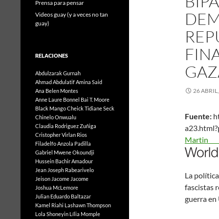
BIPA
Prensa para pensar
DEM
Videos guay (y a veces no tan
guay)
REP
FIN
RELACIONES
GAZ
Abdulzarak Gurnah
Ahmad Abdulatif
Amina Said
26 ABRIL
Ana Belen Montes
Anne Laure Bonnel
Bai T. Moore
Black Mango
Cheick Tidiane Seck
Fuente:
ht
Chinelo Onwualu
Claudia Rodriguez Zuñiga
a23.html
Cristopher Virlan Rios
Ma
Filadelfo Anzola Padilla
Gabriel Mwene Okoundji
Hussein Bachir Amadour
Jean Joseph Rabearivelo
La polític
Jeison Jacome Jacome
fascistas 
Joshua McLemore
Julian Eduardo Baltazar
guerra en
Kamel Riahi
Lashawn Thompson
Lola Shoneyin
Lília Momple