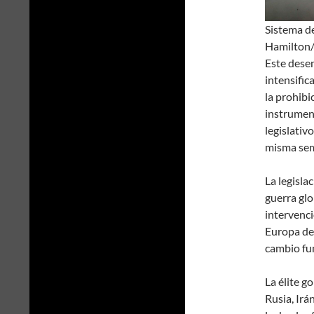
Sistema d
Hamilton/
Este desem
intensific
la prohibi
instrumen
legislativ
misma se
La legisla
guerra glo
intervenc
Europa de
cambio fun
La élite g
Rusia, Ir