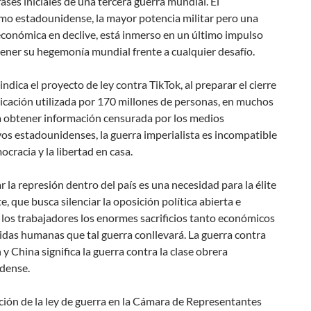
 fases iniciales de una tercera guerra mundial. El
smo estadounidense, la mayor potencia militar pero una
económica en declive, está inmerso en un último impulso
ener su hegemonía mundial frente a cualquier desafío.
indica el proyecto de ley contra TikTok, al preparar el cierre
icación utilizada por 170 millones de personas, en muchos
a obtener información censurada por los medios
os estadounidenses, la guerra imperialista es incompatible
ocracia y la libertad en casa.
ar la represión dentro del país es una necesidad para la élite
, que busca silenciar la oposición política abierta e
los trabajadores los enormes sacrificios tanto económicos
das humanas que tal guerra conllevará. La guerra contra
n y China significa la guerra contra la clase obrera
dense.
ión de la ley de guerra en la Cámara de Representantes