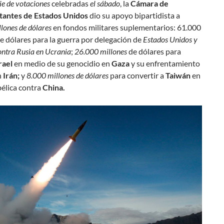
ie de votaciones
celebradas
el sábado
, la
Cámara de
antes de Estados Unidos
dio su apoyo bipartidista a
lones de dólares
en fondos militares suplementarios: 61.000
e dólares para la guerra por delegación de
Estados Unidos y
ntra Rusia en Ucrania
;
26.000 millones
de dólares para
rael
en medio de su genocidio en
Gaza
y su enfrentamiento
n
Irán;
y
8.000 millones de dólares
para convertir a
Taiwán
en
bélica contra
China.