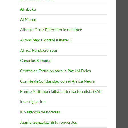
Afribuku
Al Manar
Alberto Cruz: El territorio del lince
Armas bajo Control (Unete…)
Africa Fundacion Sur
Canarias Semanal
Centro de Estudios para la Paz JM Delas
Comite de Solidaridad con el Africa Negra
Frente Antiimperialista Internacionalista (FAI)
Investig'action
IPS agencia de noticias
Juanlu González: BiTs rojiverdes