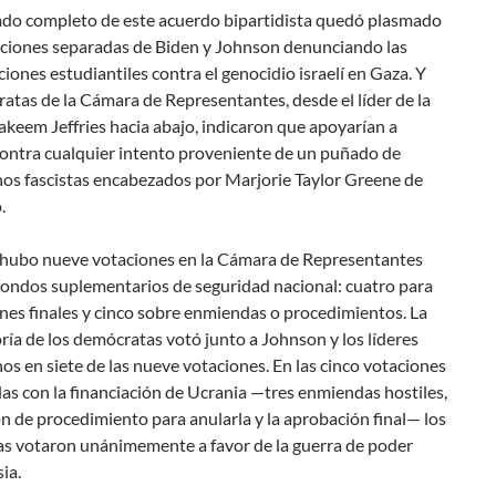
cado completo de este acuerdo bipartidista quedó plasmado
aciones separadas de Biden y Johnson denunciando las
iones estudiantiles contra el genocidio israelí en Gaza. Y
atas de la Cámara de Representantes, desde el líder de la
keem Jeffries hacia abajo, indicaron que apoyarían a
ontra cualquier intento proveniente de un puñado de
nos fascistas encabezados por Marjorie Taylor Greene de
.
 hubo nueve votaciones en la Cámara de Representantes
fondos suplementarios de seguridad nacional: cuatro para
nes finales y cinco sobre enmiendas o procedimientos. La
ía de los demócratas votó junto a Johnson y los líderes
os en siete de las nueve votaciones. En las cinco votaciones
as con la financiación de Ucrania —tres enmiendas hostiles,
 de procedimiento para anularla y la aprobación final— los
s votaron unánimemente a favor de la guerra de poder
ia.