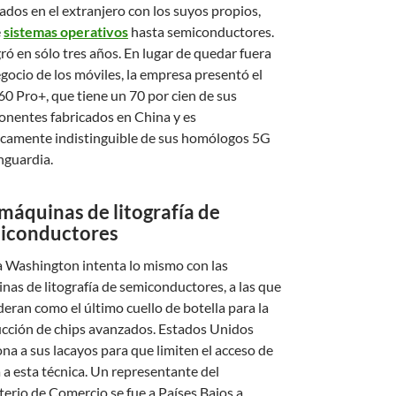
cados en el extranjero con los suyos propios,
e
sistemas operativos
hasta semiconductores.
gró en sólo tres años. En lugar de quedar fuera
egocio de los móviles, la empresa presentó el
0 Pro+, que tiene un 70 por cien de sus
nentes fabricados en China y es
icamente indistinguible de sus homólogos 5G
nguardia.
máquinas de litografía de
iconductores
 Washington intenta lo mismo con las
nas de litografía de semiconductores, a las que
deran como el último cuello de botella para la
cción de chips avanzados. Estados Unidos
ona a sus lacayos para que limiten el acceso de
 a esta técnica. Un representante del
terio de Comercio se fue a Países Bajos a