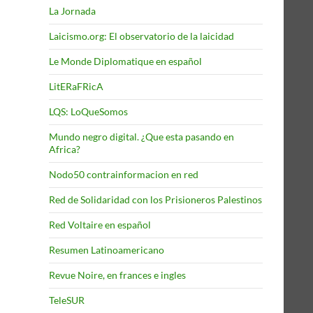
La Jornada
Laicismo.org: El observatorio de la laicidad
Le Monde Diplomatique en español
LitERaFRicA
LQS: LoQueSomos
Mundo negro digital. ¿Que esta pasando en
Africa?
Nodo50 contrainformacion en red
Red de Solidaridad con los Prisioneros Palestinos
Red Voltaire en español
Resumen Latinoamericano
Revue Noire, en frances e ingles
TeleSUR