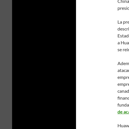
China 
presi
La pr
descri
Estad
a Hua
se re
Adema
atacar
empre
empre
canad
finan
funda
de ac
Huawe