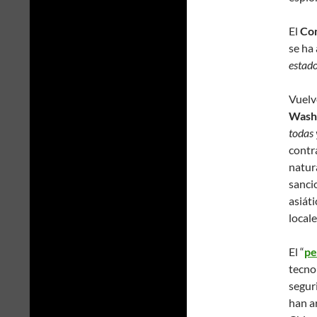
El
Con
se ha
estad
Vuelve
Wash
todas
contr
natura
sanci
asiáti
locale
El “
pe
tecnol
segur
han a