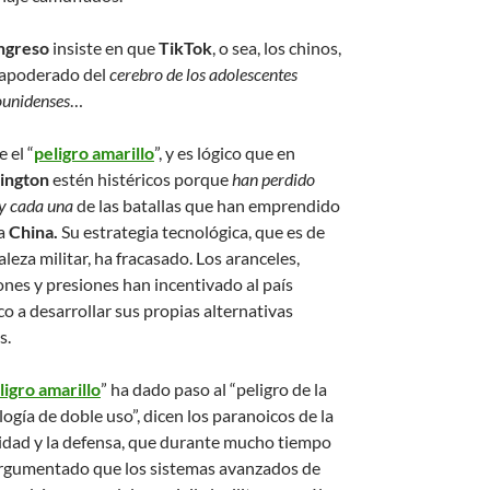
greso
insiste en que
TikTok
, o sea, los chinos,
 apoderado del
cerebro de los adolescentes
ounidenses
…
 el “
peligro amarillo
”, y es lógico que en
ington
estén histéricos porque
han perdido
 y cada una
de las batallas que han emprendido
a
China.
Su estrategia tecnológica, que es de
leza militar, ha fracasado. Los aranceles,
ones y presiones han incentivado al país
co a desarrollar sus propias alternativas
s.
ligro amarillo
” ha dado paso al “peligro de la
ogía de doble uso”, dicen los paranoicos de la
idad y la defensa, que durante mucho tiempo
rgumentado que los sistemas avanzados de