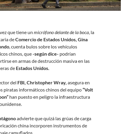
vez que tiene un
micrófono delante de la boca
, la
taria de
Comercio de Estados Unidos, Gina
ondo
, cuenta bulos sobre los vehículos
icos chinos, que
-según dice-
podrían
rtirse en armas de destrucción masiva en las
teras de
Estados Unidos.
ector del
FBI,
Christopher Wray,
asegura en
os piratas informáticos chinos del equipo
“Volt
oon”
han puesto en peligro la infraestructura
ounidense.
ntágono
advierte que quizá las grúas de carga
bricación china incorporen instrumentos de
naje camuflados.