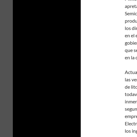
apret
Semic
produc
los d
en el
gobie
que s
en la
Actua
las v
de li
todav
inmer
segun
empre
Elect
los i