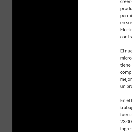
creer 
produ
permit
en su
Elect
contr
El nu
micro
tiene
compl
mejor
un pr
En el
traba
fuerz
23.000
ingre