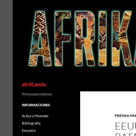
Saltar
al
contenido
Buscar
afriKando
Prensa para pensar
INFORMACIONES
PRENSA PA
Actúa y Muevete
EEU
Bibliografía
Dossiers