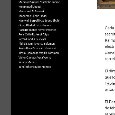
Mahmud Samudi
Martinho Junior
Moammed Doggui
Mohamed Al Aroussi
Mohamed Lamin Haddi
Namwall Serpell
Nze Esono Ebale
Omar Khaled Lutfi Khamur
C
ada 
Paco Belmonte Ferrer
Perenco
secre
Pere Ortin
Rafeeat Aliyu
Remo Candia Guevara.
Raim
Ridha Mami
Riversa Solomon
eléctr
Rokia Kone
Shahram Khosravi
conve
Tlotlo Tsamaase
Vasili Grossman:
Víctor Campos Vera
Wema
carre
Yamen Manai
Yamileth Aroquipa Hancco
El dir
que l
Typh
estad
El
Pe
de fa
espio