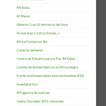
Afribuku
Al Manar
Alberto Cruz: El territorio del lince
Armas bajo Control (Unete…)
Africa Fundacion Sur
Canarias Semanal
Centro de Estudios para la Paz JM Delas
Comite de Solidaridad con el Africa Negra
Frente Antiimperialista Internacionalista (FAI)
Investig'action
IPS agencia de noticias
Juanlu González: BiTs rojiverdes