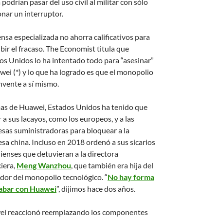
podrían pasar del uso civil al militar con sólo
onar un interruptor.
ensa especializada no ahorra calificativos para
bir el fracaso. The Economist titula que
os Unidos lo ha intentado todo para “asesinar”
wei (*) y lo que ha logrado es que el monopolio
invente a sí mismo.
s de Huawei, Estados Unidos ha tenido que
 a sus lacayos, como los europeos, y a las
sas suministradoras para bloquear a la
sa china. Incluso en 2018 ordenó a sus sicarios
ienses que detuvieran a la directora
ciera,
Meng Wanzhou
, que también era hija del
dor del monopolio tecnológico. “
No hay forma
abar con Huawei
”, dijimos hace dos años.
i reaccionó reemplazando los componentes