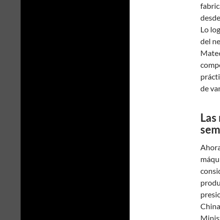
fabri
desd
Lo lo
del n
Mate6
compo
práct
de va
Las 
sem
Ahora
máqui
consi
produ
presi
China
Minis