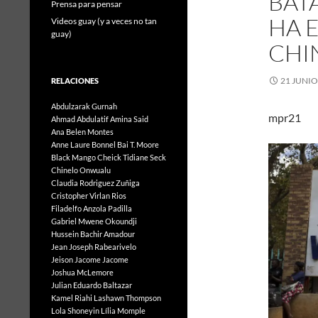
BAT
Prensa para pensar
HA 
Videos guay (y a veces no tan
guay)
CHI
21 JUNIO
RELACIONES
Abdulzarak Gurnah
mpr21
Ahmad Abdulatif
Amina Said
Ana Belen Montes
Anne Laure Bonnel
Bai T. Moore
Black Mango
Cheick Tidiane Seck
Chinelo Onwualu
Claudia Rodriguez Zuñiga
Cristopher Virlan Rios
Filadelfo Anzola Padilla
Gabriel Mwene Okoundji
Hussein Bachir Amadour
Jean Joseph Rabearivelo
Jeison Jacome Jacome
Joshua McLemore
Julian Eduardo Baltazar
Kamel Riahi
Lashawn Thompson
Lola Shoneyin
Lília Momple