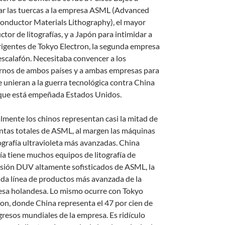
ar las tuercas a la empresa ASML (Advanced
onductor Materials Lithography), el mayor
tor de litografías, y a Japón para intimidar a
irigentes de Tokyo Electron, la segunda empresa
 escalafón. Necesitaba convencer a los
rnos de ambos países y a ambas empresas para
e unieran a la guerra tecnológica contra China
 que está empeñada Estados Unidos.
lmente los chinos representan casi la mitad de
entas totales de ASML, al margen las máquinas
tografía ultravioleta más avanzadas. China
ía tiene muchos equipos de litografía de
sión DUV altamente sofisticados de ASML, la
da línea de productos más avanzada de la
sa holandesa. Lo mismo ocurre con Tokyo
ron, donde China representa el 47 por cien de
ngresos mundiales de la empresa. Es ridículo