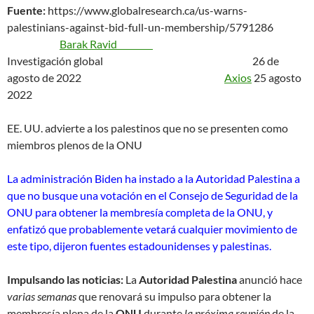
Fuente:
https://www.globalresearch.ca/us-warns-
palestinians-against-bid-full-un-membership/5791286
Barak Ravid
Investigación global 26 de
agosto de 2022
Axios
25 agosto
2022
EE. UU. advierte a los palestinos que no se presenten como
miembros plenos de la ONU
La administración Biden ha instado a la Autoridad Palestina a
que no busque una votación en el Consejo de Seguridad de la
ONU para obtener la membresía completa de la ONU, y
enfatizó que probablemente vetará cualquier movimiento de
este tipo, dijeron fuentes estadounidenses y palestinas.
Impulsando las noticias:
La
Autoridad Palestina
anunció hace
varias semanas
que renovará su impulso para obtener la
membresía plena de la
ONU
durante
la próxima reunión
de la