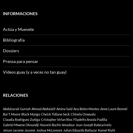
INFORMACIONES
Actúa y Muevete
Bibliografía
Dossiers
Prensa para pensar
Videos guay (y a veces no tan guay)
RELACIONES
Abdulzarak Gurnah
Ahmad Abdulatif
Amina Said
Ana Belen Montes
Anne Laure Bonnel
Bai T. Moore
Black Mango
Cheick Tidiane Seck
Chinelo Onwualu
Claudia Rodriguez Zuñiga
Cristopher Virlan Rios
Filadelfo Anzola Padilla
Gabriel Mwene Okoundji
Hussein Bachir Amadour
Jean Joseph Rabearivelo
Jeison Jacome Jacome
Joshua McLemore
Julian Eduardo Baltazar
Kamel Riahi