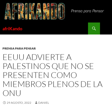
Saltar
al
contenido
Buscar
afriKando
PRENSA PARA PENSAR
EEUU ADVIERTE A
PALESTINOS QUE NO SE
PRESENTEN COMO
MIEMBROS PLENOS DE LA
ONU
29 AGOSTO, 2022
DANIEL