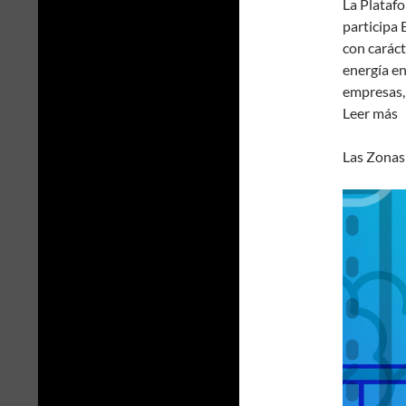
La Plataf
participa 
con carác
energía en
empresas, 
Leer más
Las Zonas 