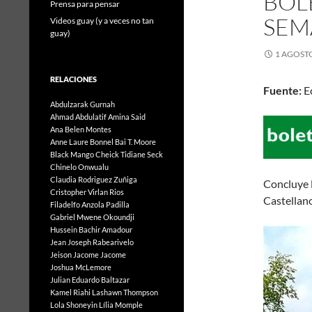
BOL
Prensa para pensar
SEMA
Videos guay (y a veces no tan
guay)
1 AGOSTO
RELACIONES
Fuente:
Ec
Abdulzarak Gurnah
Ahmad Abdulatif
Amina Said
Ana Belen Montes
Anne Laure Bonnel
Bai T. Moore
Black Mango
Cheick Tidiane Seck
Chinelo Onwualu
Claudia Rodriguez Zuñiga
Concluye 
Cristopher Virlan Rios
Castellan
Filadelfo Anzola Padilla
Gabriel Mwene Okoundji
Hussein Bachir Amadour
Jean Joseph Rabearivelo
Jeison Jacome Jacome
Joshua McLemore
Julian Eduardo Baltazar
Kamel Riahi
Lashawn Thompson
Lola Shoneyin
Lília Momple