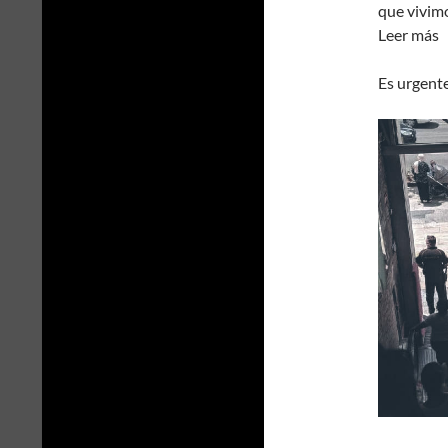
que vivim
Leer más
Es urgente