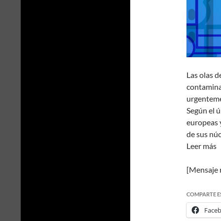
Las olas d
contaminac
urgentemen
Según el ú
europeas 
de sus nú
Leer más
[Mensaje 
COMPARTE E
Face