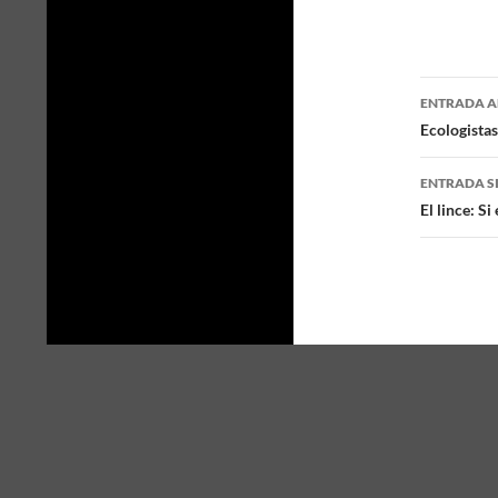
ENTRADA A
Naveg
Ecologistas
de
ENTRADA S
entra
El lince: S