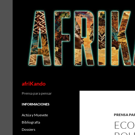
Saltar
al
contenido
Buscar
afriKando
Prensa para pensar
INFORMACIONES
PRENSA PA
Actúa y Muevete
ECO
Bibliografía
Dossiers