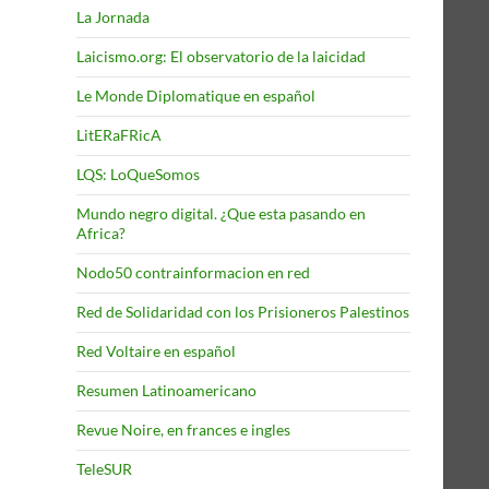
La Jornada
Laicismo.org: El observatorio de la laicidad
Le Monde Diplomatique en español
LitERaFRicA
LQS: LoQueSomos
Mundo negro digital. ¿Que esta pasando en
Africa?
Nodo50 contrainformacion en red
Red de Solidaridad con los Prisioneros Palestinos
Red Voltaire en español
Resumen Latinoamericano
Revue Noire, en frances e ingles
TeleSUR