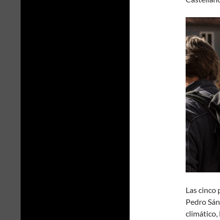
Las cinco 
Pedro Sán
climático,