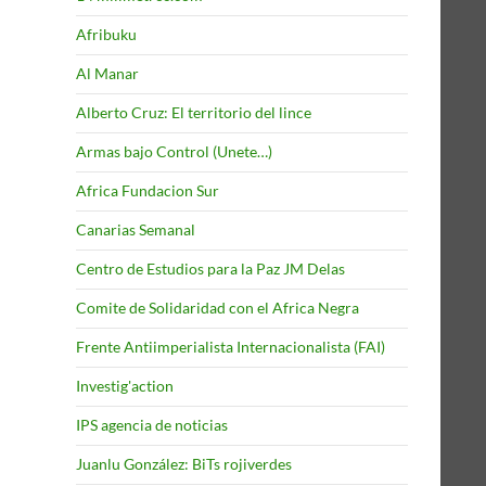
Afribuku
Al Manar
Alberto Cruz: El territorio del lince
Armas bajo Control (Unete…)
Africa Fundacion Sur
Canarias Semanal
Centro de Estudios para la Paz JM Delas
Comite de Solidaridad con el Africa Negra
Frente Antiimperialista Internacionalista (FAI)
Investig'action
IPS agencia de noticias
Juanlu González: BiTs rojiverdes