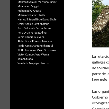
Mahmud Samudi
Martinho Junior
Moammed Doggui
Mohamed Al Aroussi
Mohamed Lamin Haddi
Namwall Serpell
Nze Esono Ebale
Omar Khaled Lutfi Khamur
Paco Belmonte Ferrer
Perenco
Pere Ortin
Rafeeat Aliyu
Remo Candia Guevara.
Ridha Mami
Riversa Solomon
Rokia Kone
Shahram Khosravi
Tlotlo Tsamaase
Vasili Grossman:
Víctor Campos Vera
Wema
La ruta ci
Yamen Manai
gallegas 
Yamileth Aroquipa Hancco
de solidar
parte de l
Leer más
Las organi
Gobierno p
ecológica 
Castellano