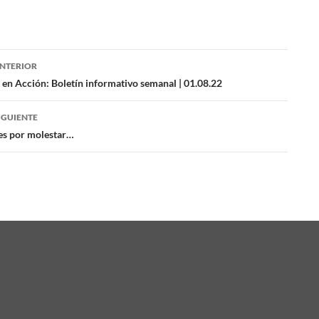
NTERIOR
ación
 en Acción: Boletín informativo semanal | 01.08.22
IGUIENTE
das
i es por molestar…