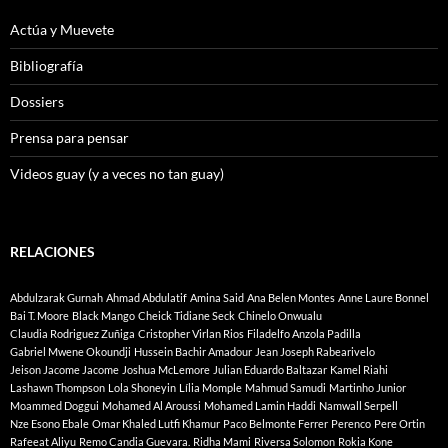
Actúa y Muevete
Bibliografía
Dossiers
Prensa para pensar
Videos guay (y a veces no tan guay)
RELACIONES
Abdulzarak Gurnah
Ahmad Abdulatif
Amina Said
Ana Belen Montes
Anne Laure Bonnel
Bai T. Moore
Black Mango
Cheick Tidiane Seck
Chinelo Onwualu
Claudia Rodriguez Zuñiga
Cristopher Virlan Rios
Filadelfo Anzola Padilla
Gabriel Mwene Okoundji
Hussein Bachir Amadour
Jean Joseph Rabearivelo
Jeison Jacome Jacome
Joshua McLemore
Julian Eduardo Baltazar
Kamel Riahi
Lashawn Thompson
Lola Shoneyin
Lília Momple
Mahmud Samudi
Martinho Junior
Moammed Doggui
Mohamed Al Aroussi
Mohamed Lamin Haddi
Namwall Serpell
Nze Esono Ebale
Omar Khaled Lutfi Khamur
Paco Belmonte Ferrer
Perenco
Pere Ortin
Rafeeat Aliyu
Remo Candia Guevara.
Ridha Mami
Riversa Solomon
Rokia Kone