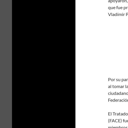
apoyaron,
que fue pr
Vladímir P
Por su par
al tomar l
ciudadanos
Federación
El Tratad
(FACE) fue
miembros 