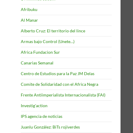
Afribuku
Al Manar
Alberto Cruz: El territorio del lince
Armas bajo Control (Unete…)
Africa Fundacion Sur
Canarias Semanal
Centro de Estudios para la Paz JM Delas
Comite de Solidaridad con el Africa Negra
Frente Antiimperialista Internacionalista (FAI)
Investig'action
IPS agencia de noticias
Juanlu González: BiTs rojiverdes