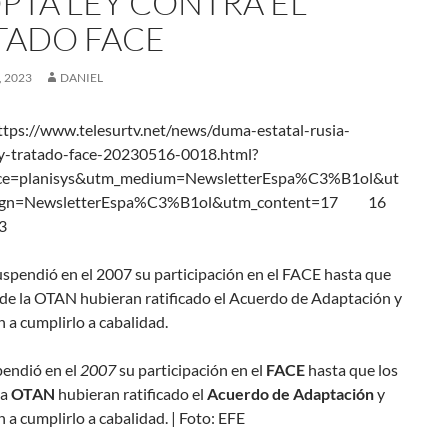
PTA LEY CONTRA EL
TADO FACE
 2023
DANIEL
tps://www.telesurtv.net/news/duma-estatal-rusia-
y-tratado-face-20230516-0018.html?
ce=planisys&utm_medium=NewsletterEspa%C3%B1ol&ut
ign=NewsletterEspa%C3%B1ol&utm_content=17 16
3
endió en el
2007
su participación en el
FACE
hasta que los
la
OTAN
hubieran ratificado el
Acuerdo de Adaptación
y
a cumplirlo a cabalidad. | Foto: EFE