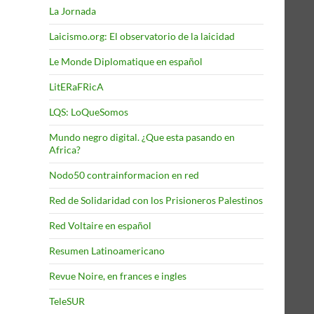
La Jornada
Laicismo.org: El observatorio de la laicidad
Le Monde Diplomatique en español
LitERaFRicA
LQS: LoQueSomos
Mundo negro digital. ¿Que esta pasando en
Africa?
Nodo50 contrainformacion en red
Red de Solidaridad con los Prisioneros Palestinos
Red Voltaire en español
Resumen Latinoamericano
Revue Noire, en frances e ingles
TeleSUR