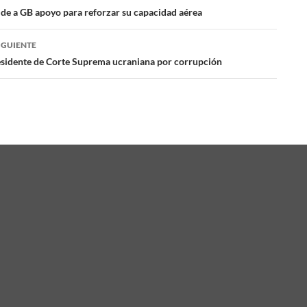
ación
ide a GB apoyo para reforzar su capacidad aérea
IGUIENTE
das
esidente de Corte Suprema ucraniana por corrupción