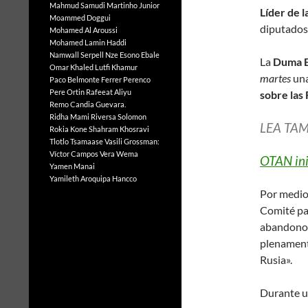
Mahmud Samudi
Martinho Junior
Líder de 
Moammed Doggui
diputados 
Mohamed Al Aroussi
Mohamed Lamin Haddi
Namwall Serpell
Nze Esono Ebale
La
Duma Es
Omar Khaled Lutfi Khamur
martes
una
Paco Belmonte Ferrer
Perenco
Pere Ortin
Rafeeat Aliyu
sobre las
Remo Candia Guevara.
Ridha Mami
Riversa Solomon
LEA TAM
Rokia Kone
Shahram Khosravi
Tlotlo Tsamaase
Vasili Grossman:
Víctor Campos Vera
Wema
OTAN inic
Yamen Manai
Yamileth Aroquipa Hancco
Por medio 
Comité par
abandono 
plenamente
Rusia».
Durante un