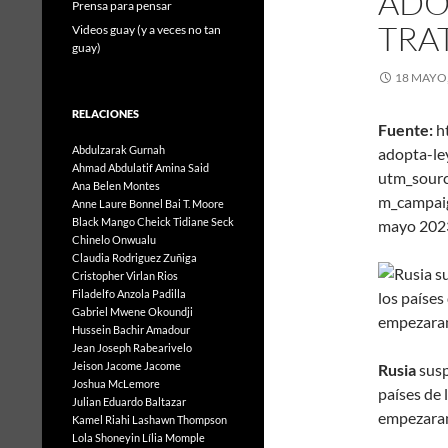
ADO
Prensa para pensar
TRA
Videos guay (y a veces no tan
guay)
18 MAYO,
RELACIONES
Fuente:
ht
Abdulzarak Gurnah
adopta-le
Ahmad Abdulatif
Amina Said
utm_sour
Ana Belen Montes
m_campa
Anne Laure Bonnel
Bai T. Moore
Black Mango
Cheick Tidiane Seck
mayo 202
Chinelo Onwualu
Claudia Rodriguez Zuñiga
Cristopher Virlan Rios
Filadelfo Anzola Padilla
Gabriel Mwene Okoundji
Hussein Bachir Amadour
Jean Joseph Rabearivelo
Jeison Jacome Jacome
Rusia
susp
Joshua McLemore
países de 
Julian Eduardo Baltazar
empezaran 
Kamel Riahi
Lashawn Thompson
Lola Shoneyin
Lília Momple