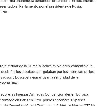
 de forma unánime, la denuncia contenida en el documento,
esentado al Parlamento por el presidente de Rusia,
utin.
te, el titular de la Duma, Viacheslav Volodin, comentó que,
a decisión, los diputados se guiaban por los intereses de los
 rusos y buscaban «garantizar la seguridad de la
 de Rusia».
o sobre las Fuerzas Armadas Convencionales en Europa
 firmado en París en 1990 por los entonces 16 países
de la Organización del Tratado del Atlántico Norte (OTAN)