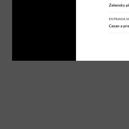
Naveg
Zelensky p
de
ENTRADA S
entra
Cesan a pr