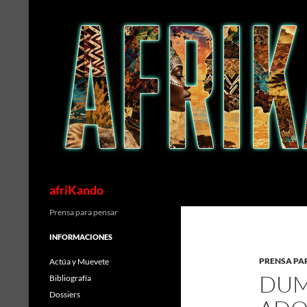
Saltar
al
contenido
Buscar
afriKando
Prensa para pensar
INFORMACIONES
PRENSA PA
Actúa y Muevete
DUM
Bibliografía
Dossiers