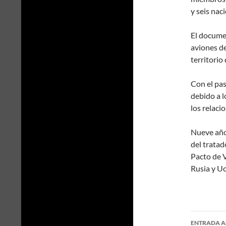
y seis nac
El documen
aviones de
territorio 
Con el pas
debido a l
los relaci
Nueve año
del tratad
Pacto de V
Rusia y Uc
ENTRADA A