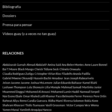
Bibliografía
Dossiers
Prensa para pensar
Videos guay (y a veces no tan guay)
RELACIONES
Abdulzarak Gurnah
Ahmad Abdulatif
Amina Said
Ana Belen Montes
Anne Laure Bonnel
Bai T. Moore
Black Mango
Cheick Tidiane Seck
Chinelo Onwualu
Claudia Rodriguez Zuñiga
Cristopher Virlan Rios
Filadelfo Anzola Padilla
Gabriel Mwene Okoundji
Hussein Bachir Amadour
Jean Joseph Rabearivelo
Jeison Jacome Jacome
Joshua McLemore
Julian Eduardo Baltazar
Kamel Riahi
Lashawn Thompson
Lola Shoneyin
Lília Momple
Mahmud Samudi
Martinho Junior
Moammed Doggui
Mohamed Al Aroussi
Mohamed Lamin Haddi
Namwall Serpell
Nze Esono Ebale
Omar Khaled Lutfi Khamur
Paco Belmonte Ferrer
Perenco
Pere Ortin
Rafeeat Aliyu
Remo Candia Guevara.
Ridha Mami
Riversa Solomon
Rokia Kone
Shahram Khosravi
Tlotlo Tsamaase
Vasili Grossman:
Víctor Campos Vera
Wema
Yamen Manai
Yamileth Aroquipa Hancco