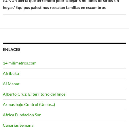
ACNUR alerta que terremoto podría dejar 5 millones de sirixs sin
hogar/ Equipos palestinos rescatan familias en escombros
ENLACES
14 milimetros.com
Afribuku
Al Manar
Alberto Cruz: El territorio del lince
Armas bajo Control (Unete…)
Africa Fundacion Sur
Canarias Semanal