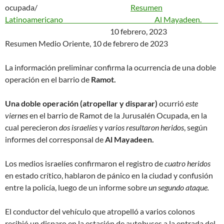
ocupada/
Resumen
Latinoamericano Al Mayadeen.
10 febrero, 2023
Resumen Medio Oriente, 10 de febrero de 2023
La información preliminar confirma la ocurrencia de una doble
operación en el barrio de
Ramot.
Una doble operación (atropellar y disparar)
ocurrió
este
viernes
en el barrio de Ramot de la Jurusalén Ocupada, en la
cual perecieron
dos israelíes
y
varios resultaron heridos
, según
informes del corresponsal de
Al Mayadeen.
Los medios israelíes confirmaron el registro de
cuatro heridos
en estado crítico, hablaron de pánico en la ciudad y confusión
entre la policía, luego de un informe sobre
un segundo ataque.
El conductor del vehículo que atropelló a varios colonos
recibió un disparo en la estación de autobuses a la entrada del