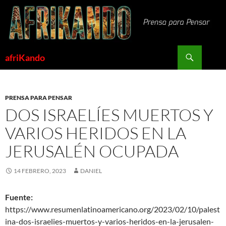
Saltar
al
contenido
Buscar
afriKando
PRENSA PARA PENSAR
DOS ISRAELÍES MUERTOS Y
VARIOS HERIDOS EN LA
JERUSALÉN OCUPADA
14 FEBRERO, 2023
DANIEL
Fuente:
https://www.resumenlatinoamericano.org/2023/02/10/palest
ina-dos-israelies-muertos-y-varios-heridos-en-la-jerusalen-