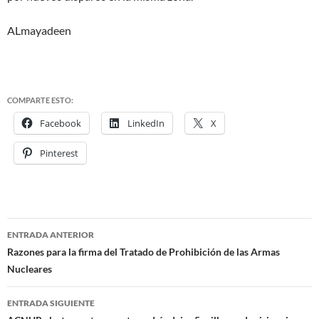
ALmayadeen
COMPARTE ESTO:
Facebook
LinkedIn
X
Pinterest
ENTRADA ANTERIOR
Navegación
Razones para la firma del Tratado de Prohibición de las Armas
Nucleares
de
entradas
ENTRADA SIGUIENTE