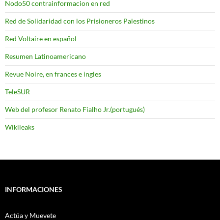
Nodo50 contrainformacion en red
Red de Solidaridad con los Prisioneros Palestinos
Red Voltaire en español
Resumen Latinoamericano
Revue Noire, en frances e ingles
TeleSUR
Web del profesor Renato Fialho Jr.(portugués)
Wikileaks
INFORMACIONES
Actúa y Muevete