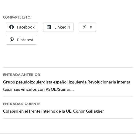
COMPARTE ESTO:
Facebook
LinkedIn
X
Pinterest
ENTRADA ANTERIOR
Navegación
Grupo pseudoizquierdista español Izquierda Revolucionaria intenta
tapar sus vínculos con PSOE/Sumar…
de
entradas
ENTRADA SIGUIENTE
Colapso en el frente interno de la UE. Conor Gallagher