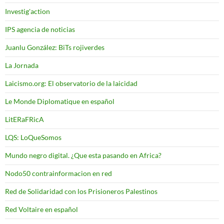
Investig'action
IPS agencia de noticias
Juanlu González: BiTs rojiverdes
La Jornada
Laicismo.org: El observatorio de la laicidad
Le Monde Diplomatique en español
LitERaFRicA
LQS: LoQueSomos
Mundo negro digital. ¿Que esta pasando en Africa?
Nodo50 contrainformacion en red
Red de Solidaridad con los Prisioneros Palestinos
Red Voltaire en español