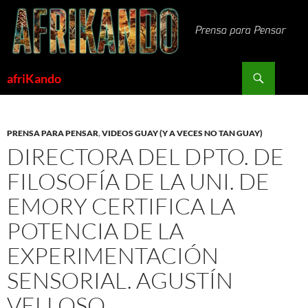
Saltar
al
contenido
Buscar
afriKando
PRENSA PARA PENSAR
,
VIDEOS GUAY (Y A VECES NO TAN GUAY)
DIRECTORA DEL DPTO. DE
FILOSOFÍA DE LA UNI. DE
EMORY CERTIFICA LA
POTENCIA DE LA
EXPERIMENTACIÓN
SENSORIAL. AGUSTÍN
VELLOSO