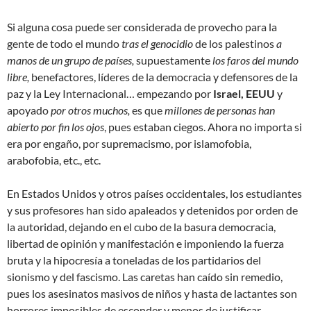
Si alguna cosa puede ser considerada de provecho para la
gente de todo el mundo
tras el genocidio
de los palestinos
a
manos de un grupo de países,
supuestamente
los faros del mundo
libre,
benefactores, líderes de la democracia y defensores de la
paz y la Ley Internacional… empezando por
Israel, EEUU
y
apoyado
por otros muchos,
es que
millones de personas han
abierto por fin los ojos
, pues estaban ciegos. Ahora no importa si
era por engaño, por supremacismo, por islamofobia,
arabofobia, etc., etc.
En Estados Unidos y otros países occidentales, los estudiantes
y sus profesores han sido apaleados y detenidos por orden de
la autoridad, dejando en el cubo de la basura democracia,
libertad de opinión y manifestación e imponiendo la fuerza
bruta y la hipocresía a toneladas de los partidarios del
sionismo y del fascismo. Las caretas han caído sin remedio,
pues los asesinatos masivos de niños y hasta de lactantes son
horrores imposibles de esconder y menos de justificar.